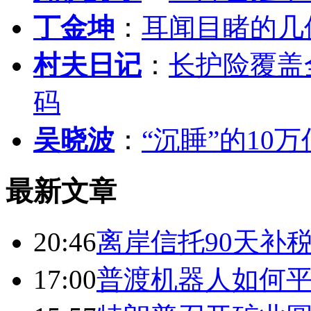
丁金坤
：
耳闻目睹的几
村夫日记
：
长护险覆盖
码
吴晓波
：
“沉睡”的10
最新文章
20:46
离岸信托90天补
17:00
普渡机器人如何平