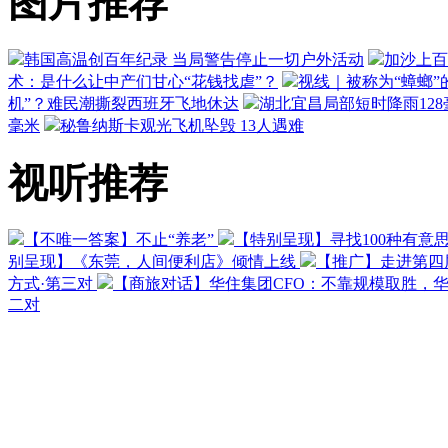
图片推荐
韩国高温创百年纪录 当局警告停止一切户外活动
加沙上百
术：是什么让中产们甘心“花钱找虐”？
视线｜被称为“蟑螂”
机”？难民潮撕裂西班牙飞地休达
湖北宜昌局部短时降雨128毫
毫米
秘鲁纳斯卡观光飞机坠毁 13人遇难
视听推荐
【不唯一答案】不止“养老”
【特别呈现】寻找100种有意
别呈现】《东莞，人间便利店》倾情上线
【推广】走进第四
方式·第三对
【商旅对话】华住集团CFO：不靠规模取胜，
二对