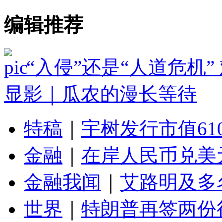
编辑推荐
“入侵”还是“人道危机
显影｜瓜农的漫长等待
特稿
｜
宇树发行市值61
金融
｜
在岸人民币兑美元
金融我闻
｜
艾路明及多
世界
｜
特朗普再签两份