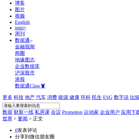
博客
图片
视频
English
mini+
周刊
数据通
金融我闻
商圈
地缘图志
企业数据库
沪深股市
港股
数据通Claw🦞
更多
科技
地产
汽车
消费
能源
健康
环科
民生
ESG
数字说
比
数据
财新一线
私房课
会议
Promotion
运动家
企业用户
应用下
世界
>
要闻
>
正文
0
发表评论
分享到微信朋友圈