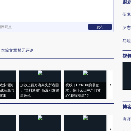
财
伍戈
新网观点
发布
罗志
易峘
本篇文章暂无评论
视
致多瑙河
加沙上百万流离失所者困
视线｜HYROX的吸金
马航飞行员
二战沉船与
于“塑料烤箱” 高温引发健
术：是什么让中产们甘
粒摇头丸 尿
露出
康危机
心“花钱找虐”？
毒品
博
唐涯
【推广】走