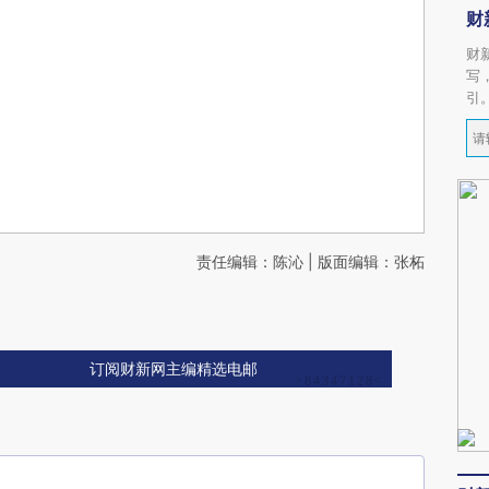
财
财
写
引
责任编辑：陈沁 | 版面编辑：张柘
订阅财新网主编精选电邮