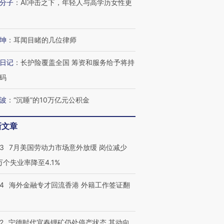
分子
：
AI冲击之下，年轻人与高学历女性更
技“链”接产
【特别呈现】寻找100种
CFO：不靠规模取胜，华
【特别呈
有意思的生活方式·第三对
住三大增长引擎是什么？
有意思的
坤
：
耳闻目睹的几位律师
日记
：
长护险覆盖全国 筹资和服务给予将持
码
波
：
“沉睡”的10万亿元公积金
新文章
43
7月美国劳动力市场意外放缓 岗位减少
3万个失业率降至4.1%
14
海外金融专才回流香港 外籍工作签证翻
2
宁德时代宜春锂矿仍处停产状态 其动向