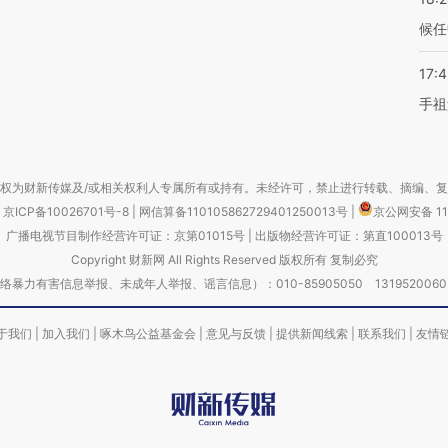
候任
17:
手祖
权为财新传媒及/或相关权利人专属所有或持有。未经许可，禁止进行转载、摘编、
京ICP备10026701号-8
|
网信算备110105862729401250013号
|
京公网安备 11
广播电视节目制作经营许可证：京第01015号
|
出版物经营许可证：第直100013号
Copyright 财新网 All Rights Reserved 版权所有 复制必究
害信息举报、未成年人举报、谣言信息）：010-85905050 13195200605 举报邮
于我们
|
加入我们
|
啄木鸟公益基金会
|
意见与反馈
|
提供新闻线索
|
联系我们
|
友情