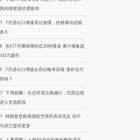
国内锂资源供需格局
1
7月进出口增速高位放缓，价格驱动还能
多久
8
央行7月继续增持近20吨黄金 累计储备超
600万盎司
5
7月进出口增速从高位略有回落 涨价动力
持续？
07
下周前瞻：生态环境法典施行；巴西总统
进入竞选阶段
1
特朗普坚称美国防空弹药库存充足 但不
乌克兰提供更多
24
人事观察｜上海55岁女副市长解冬进京