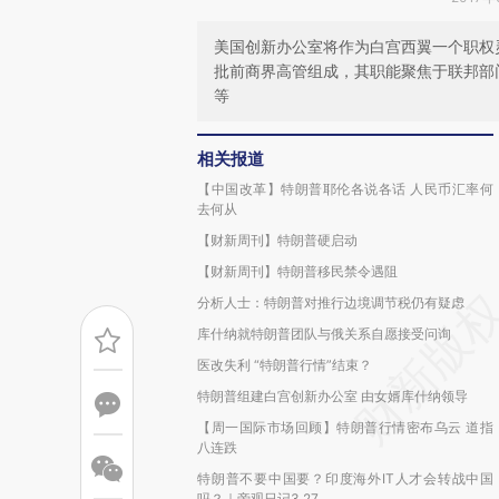
美国创新办公室将作为白宫西翼一个职权
批前商界高管组成，其职能聚焦于联邦部
等
相关报道
【中国改革】特朗普耶伦各说各话 人民币汇率何
去何从
【财新周刊】特朗普硬启动
【财新周刊】特朗普移民禁令遇阻
分析人士：特朗普对推行边境调节税仍有疑虑
库什纳就特朗普团队与俄关系自愿接受问询
医改失利 “特朗普行情”结束？
特朗普组建白宫创新办公室 由女婿库什纳领导
【周一国际市场回顾】特朗普行情密布乌云 道指
八连跌
特朗普不要中国要？印度海外IT人才会转战中国
吗？｜旁观日记3.27