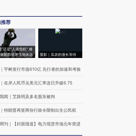
辑推荐
侵”还是“人道危机” 难
撕裂西班牙飞地休达
显影｜瓜农的漫长等待
｜
宇树发行市值610亿 先行者的加速和考验
｜
在岸人民币兑美元汇率连日升破6.75
我闻
｜
艾路明及多名股东被拘
｜
特朗普再签两份行政令限制出生公民权
周刊
｜
【封面报道】电力现货市场元年突进