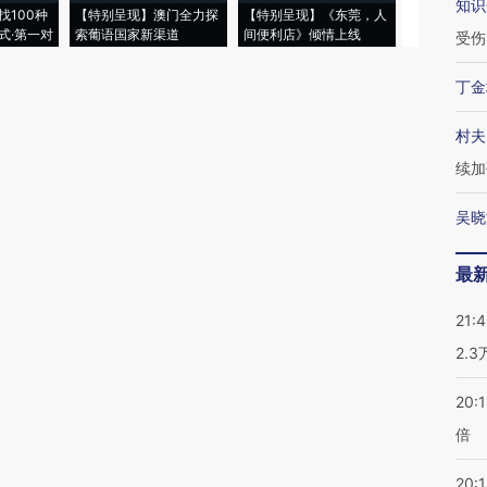
知识
找100种
【特别呈现】澳门全力探
【特别呈现】《东莞，人
会，让数智科
式·第一对
索葡语国家新渠道
间便利店》倾情上线
业
受伤
丁金
村夫
续加
吴晓
最
21:
2.
20:
倍
20:1