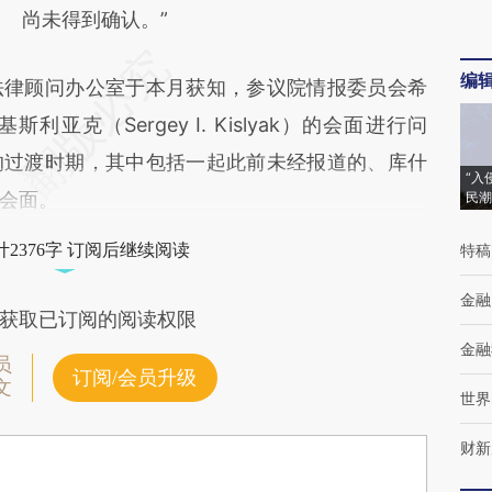
尚未得到确认。”
编
律顾问办公室于本月获知，参议院情报委员会希
克（Sergey I. Kislyak）的会面进行问
的过渡时期，其中包括一起此前未经报道的、库什
“入
会面。
民潮
2376字 订阅后继续阅读
特稿
金融
获取已订阅的阅读权限
金融
员
订阅/会员升级
文
世界
财新