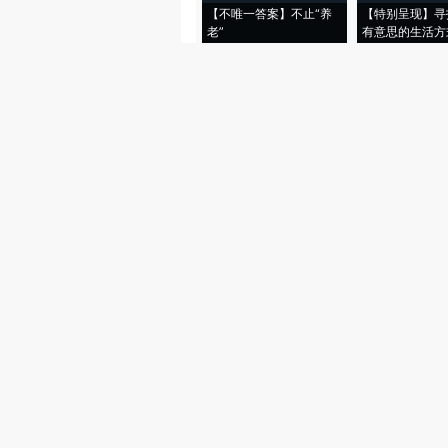
【不唯一答案】不止“养
【特别呈现】寻
老”
有意思的生活方