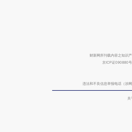
财新网所刊载内容之知识产
京ICP证090880号
违法和不良信息举报电话（涉网络暴力有
关