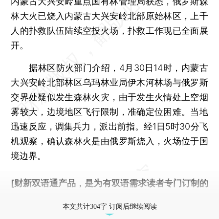
内蒙古大兴安岭重点国有林管理局获悉，俄罗斯森
林大火已烧入内蒙古大兴安岭北部原始林区，上千
人的扑救队伍陆续空投火场，扑救工作现已全面展
开。
据林区防火部门介绍，4月30日14时，内蒙古
大兴安岭北部林区乌玛林业局伊木河林场与俄罗斯
交界处疑似发生森林火灾，由于发生火情处上空烟
雾较大，边境地区飞行限制，准确定位困难。当地
迅速反应，调集兵力，派出前指。经1日5时30分飞
机观察，确认森林火是由俄罗斯烧入，火场位于国
境边界。
[财新双语通产品，是为有双语需求读者专门订制的
优惠产品，
按此可享超值优惠订阅
。]
本文共计304字 订阅后继续阅读