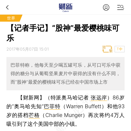
世界
【记者手记】“股神”最爱樱桃味可
乐
2017年05月07日 15:01
T中
巴菲特称，他每天至少喝五罐可乐，从可口可乐中获
得的糖分与从葡萄坚果麦片中获得的没有什么不同，
而“股神”最爱的樱桃味可乐已经在中国市场上市
【财新网】（特派奥马哈记者
张远岸
）
86岁
的“奥马哈先知”
巴菲特
（Warren Buffett）和他93
岁的搭档
芒格
（Charlie Munger）再次将约4万人
吸引到了这个美国中部的小镇。