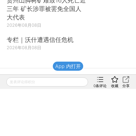
贵州山脚树矿难致16人死亡近
三年 矿长涉罪被罢免全国人
大代表
2026年08月08日
专栏｜沃什遭遇信任危机
2026年08月08日
App 内打开
财新移动
发表评论得积分
0
条评论
收藏
分享
财新
财新周刊
Caixin
登录
网页版
订阅电邮
|
|
Copyright 财新网 All Rights Reserved