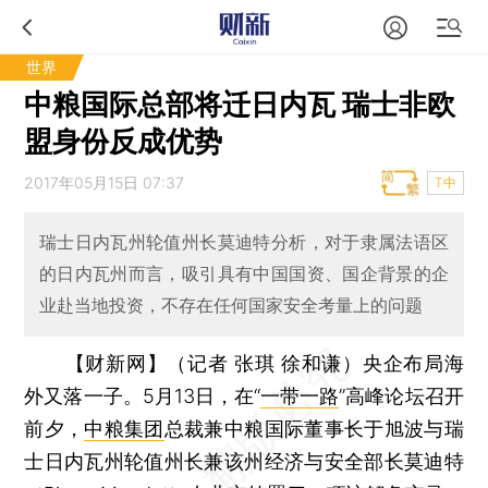
世界
中粮国际总部将迁日内瓦 瑞士非欧
盟身份反成优势
2017年05月15日 07:37
T中
瑞士日内瓦州轮值州长莫迪特分析，对于隶属法语区
的日内瓦州而言，吸引具有中国国资、国企背景的企
业赴当地投资，不存在任何国家安全考量上的问题
【财新网】（记者 张琪 徐和谦）
央企布局海
外又落一子。5月13日，在“
一带一路
”高峰论坛召开
前夕，
中粮集团
总裁兼中粮国际董事长于旭波与瑞
士日内瓦州轮值州长兼该州经济与安全部长莫迪特