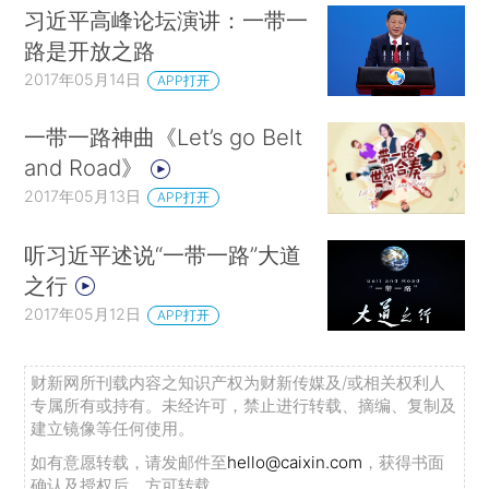
习近平高峰论坛演讲：一带一
路是开放之路
2017年05月14日
APP打开
一带一路神曲《Let’s go Belt
and Road》
2017年05月13日
APP打开
听习近平述说“一带一路”大道
之行
2017年05月12日
APP打开
财新网所刊载内容之知识产权为财新传媒及/或相关权利人
专属所有或持有。未经许可，禁止进行转载、摘编、复制及
建立镜像等任何使用。
如有意愿转载，请发邮件至
hello@caixin.com
，获得书面
确认及授权后，方可转载。