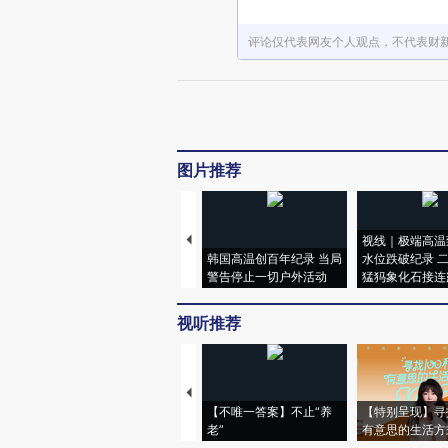
评论仅代表网友个人观点，不代表财
图片推荐
视线｜极端高温
韩国高温创百年纪录 当局
水位跌破纪录 
警告停止一切户外活动
猛犸象化石接连
视听推荐
【不唯一答案】不止“养
【特别呈现】寻
老”
有意思的生活方