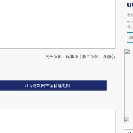
财
财
写
引
责任编辑：徐和谦 | 版面编辑：李丽莎
订阅财新网主编精选电邮