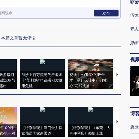
财
新网观点
发布
伍戈
罗志
本篇文章暂无评论
易峘
视
致多瑙河
加沙上百万流离失所者困
视线｜HYROX的吸金
马航飞行员
二战沉船与
于“塑料烤箱” 高温引发健
术：是什么让中产们甘
粒摇头丸 尿
露出
康危机
心“花钱找虐”？
毒品
博
【推广】走
唐涯
找100种
【特别呈现】澳门全力探
【特别呈现】《东莞，人
会，让数智科
式·第一对
索葡语国家新渠道
间便利店》倾情上线
业