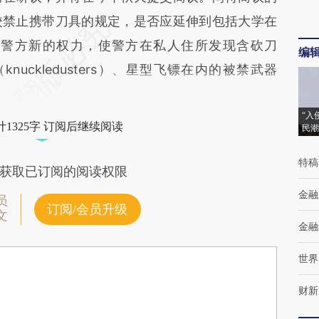
校禁止携带刀具的规定，是否应延伸到包括大学在
予警方新的权力，使警方在私人住所发现含砍刀
编
套（knuckledusters）、星型飞镖在内的被禁武器
“入
1325字 订阅后继续阅读
民潮
特稿
获取已订阅的阅读权限
金融
员
订阅/会员升级
文
金融
世界
财新