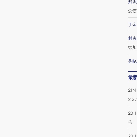
知识
受伤
丁金
村夫
续加
吴晓
最
21:
2.
20:
倍
20:1