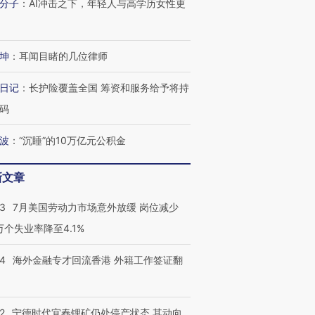
分子
：
AI冲击之下，年轻人与高学历女性更
坤
：
耳闻目睹的几位律师
日记
：
长护险覆盖全国 筹资和服务给予将持
码
波
：
“沉睡”的10万亿元公积金
新文章
43
7月美国劳动力市场意外放缓 岗位减少
3万个失业率降至4.1%
14
海外金融专才回流香港 外籍工作签证翻
2
宁德时代宜春锂矿仍处停产状态 其动向