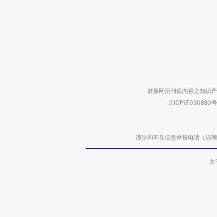
财新网所刊载内容之知识产
京ICP证090880号
违法和不良信息举报电话（涉网络暴力有
关