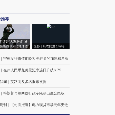
辑推荐
侵”还是“人道危机” 难
撕裂西班牙飞地休达
显影｜瓜农的漫长等待
｜
宇树发行市值610亿 先行者的加速和考验
｜
在岸人民币兑美元汇率连日升破6.75
我闻
｜
艾路明及多名股东被拘
｜
特朗普再签两份行政令限制出生公民权
周刊
｜
【封面报道】电力现货市场元年突进