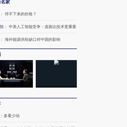
新名家
：
停不下来的价格？
恒
：
中美人工智能竞争：道路比技术更重要
：
海外能源供给缺口对中国的影响
频
跨国走私7万
视线｜被称为“蟑螂”的印
视线｜“入侵”还是“人道危
检体内含3种
度Z世代 用街头抗争将教
机”？难民潮撕裂西班牙
秘鲁纳斯
育部长拱下台
飞地休达
13人遇难
客
进第四届链博
【商旅对话】华住集团
：
多看少动
技“链”接产
【特别呈现】寻找100种
CFO：不靠规模取胜，华
【特别呈
有意思的生活方式·第三对
住三大增长引擎是什么？
有意思的