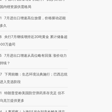
国内锂资源供需格局
1
7月进出口增速高位放缓，价格驱动还能
多久
8
央行7月继续增持近20吨黄金 累计储备超
600万盎司
5
7月进出口增速从高位略有回落 涨价动力
持续？
07
下周前瞻：生态环境法典施行；巴西总统
进入竞选阶段
1
特朗普坚称美国防空弹药库存充足 但不
乌克兰提供更多
24
人事观察｜上海55岁女副市长解冬进京