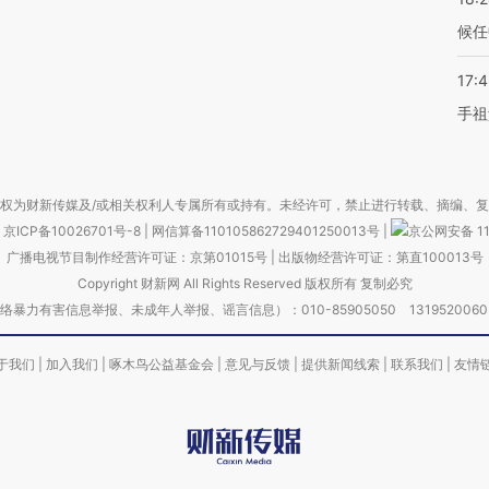
候任
17:
手祖
权为财新传媒及/或相关权利人专属所有或持有。未经许可，禁止进行转载、摘编、
京ICP备10026701号-8
|
网信算备110105862729401250013号
|
京公网安备 11
广播电视节目制作经营许可证：京第01015号
|
出版物经营许可证：第直100013号
Copyright 财新网 All Rights Reserved 版权所有 复制必究
害信息举报、未成年人举报、谣言信息）：010-85905050 13195200605 举报邮
于我们
|
加入我们
|
啄木鸟公益基金会
|
意见与反馈
|
提供新闻线索
|
联系我们
|
友情