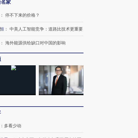
新名家
：
停不下来的价格？
恒
：
中美人工智能竞争：道路比技术更重要
：
海外能源供给缺口对中国的影响
频
OX的吸金
马航飞行员跨国走私7万
视线｜被称为“蟑螂”的印
让中产们甘
粒摇头丸 尿检体内含3种
度Z世代 用街头抗争将教
秘鲁纳斯
”？
毒品
育部长拱下台
13人遇难
客
：
多看少动