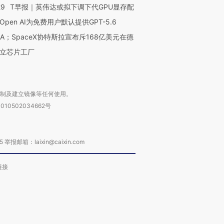
29
T早报｜英伟达或拟下调下代GPU显存配
Open AI为免费用户默认提供GPT-5.6
NA；SpaceX协特斯拉宣布斥168亿美元在德
立芯片工厂
复制及建立镜像等任何使用。
010502034662号
箱：laixin@caixin.com
链接