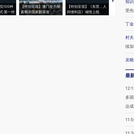
【推广】走
知识
找100种
【特别呈现】澳门全力探
【特别呈现】《东莞，人
会，让数智科
受伤
式·第一对
索葡语国家新渠道
间便利店》倾情上线
业
丁金
村夫
续加
吴晓
最
12:1
多国
达成
11:5
11:3