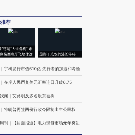
辑推荐
侵”还是“人道危机” 难
撕裂西班牙飞地休达
显影｜瓜农的漫长等待
｜
宇树发行市值610亿 先行者的加速和考验
｜
在岸人民币兑美元汇率连日升破6.75
我闻
｜
艾路明及多名股东被拘
｜
特朗普再签两份行政令限制出生公民权
周刊
｜
【封面报道】电力现货市场元年突进