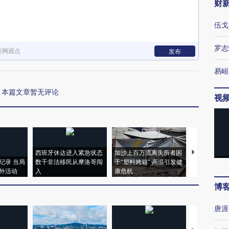
财
伍戈
罗志
新网观点
发布
易峘
本篇文章暂无评论
视
西班牙休达进入紧急状态
加沙上百万流离失所者困
视线｜HYR
纪录 当局
数千非法移民从摩洛哥闯
于“塑料烤箱” 高温引发健
术：是什么
外活动
入
康危机
心“花钱找虐
博
唐涯