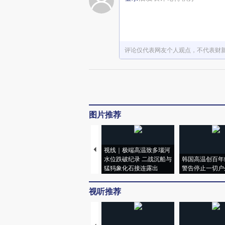
评论仅代表网友个人观点，不代表财
图片推荐
视线｜极端高温致多瑙河
水位跌破纪录 二战沉船与
韩国高温创百年
猛犸象化石接连露出
警告停止一切户
视听推荐