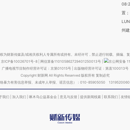
08:
置；
LU
州建
权为财新传媒及/或相关权利人专属所有或持有。未经许可，禁止进行转载、摘编、
京ICP备10026701号-8
|
网信算备110105862729401250013号
|
京公网安备 11
广播电视节目制作经营许可证：京第01015号
|
出版物经营许可证：第直100013号
Copyright 财新网 All Rights Reserved 版权所有 复制必究
害信息举报、未成年人举报、谣言信息）：010-85905050 13195200605 举报邮
于我们
|
加入我们
|
啄木鸟公益基金会
|
意见与反馈
|
提供新闻线索
|
联系我们
|
友情