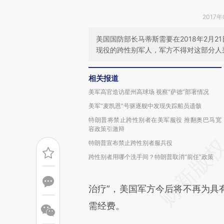
2017年
美国国防部长马蒂斯需要在2018年2月
现役的跨性别军人，军方不得对这部分人
相关报道
美军高官造访星州高球场 视察“萨德”部署情况
美军“麦凯恩”号驱逐舰中发现失踪船员遗骸
特朗普将禁止跨性别者在美军服役 推翻奥巴马宽
容政策引激辩
特朗普宣布禁止跨性别者服兵役
跨性别者用哪个洗手间？特朗普取消“前任”政策
治疗”，美国军方今后将不再为具
需经费。