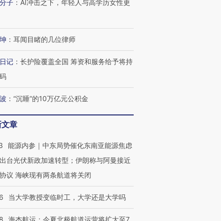
进第四届链博
分子
：
AI冲击之下，年轻人与高学历女性更
【商旅对话】华住集团
技“链”接产
【特别呈现】寻找100种
CFO：不靠规模取胜，华
【特别呈
有意思的生活方式·第三对
住三大增长引擎是什么？
有意思的
坤
：
耳闻目睹的几位律师
日记
：
长护险覆盖全国 筹资和服务给予将持
码
波
：
“沉睡”的10万亿元公积金
新文章
3
能源内参｜中东局势催化东南亚能源焦虑
出台光伏新政加速转型；伊朗称与阿曼接近
协议 海峡现有两条航道将关闭
6
当大学教授变临时工，大学还是大学吗
8
海杰航运：今夏北极航道运营将扩大至7