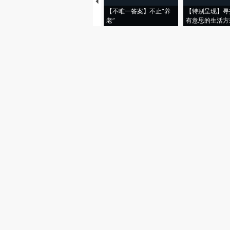
【不唯一答案】不止“养
【特别呈现】寻
老”
有意思的生活方