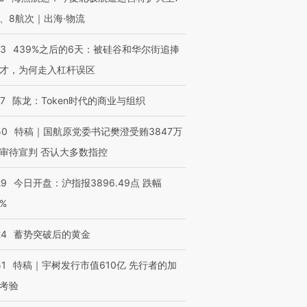
、8航次｜出海·物流
53
439%之后的6天：被硅谷和华尔街追捧
才，为何走入杠杆误区
07
陈龙：Token时代的商业与组织
50
特稿｜国航原党委书记樊澄受贿3847万
审待宣判 否认大多数指控
29
今日开盘：沪指报3896.49点 跌幅
0%
24
蓄势突破后的黄金
51
特稿｜宇树发行市值610亿 先行者的加
考验