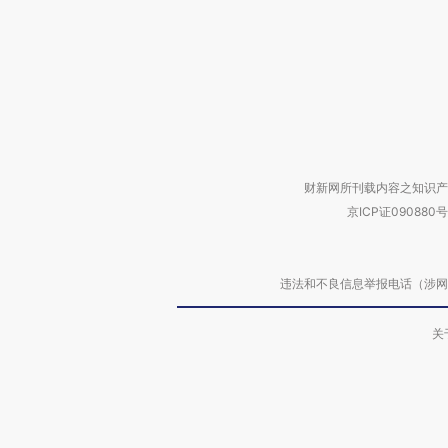
财新网所刊载内容之知识产
京ICP证090880号
违法和不良信息举报电话（涉网络暴力有
关