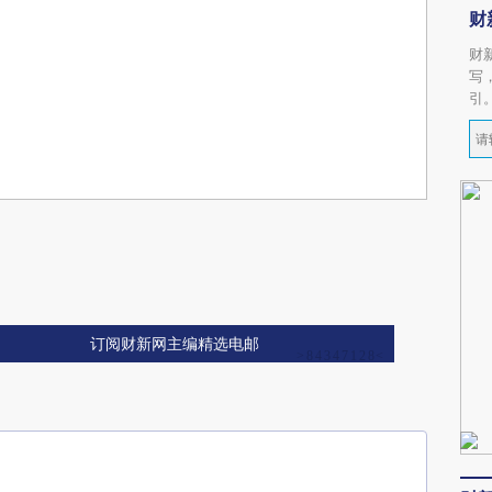
财
财
写
引
订阅财新网主编精选电邮