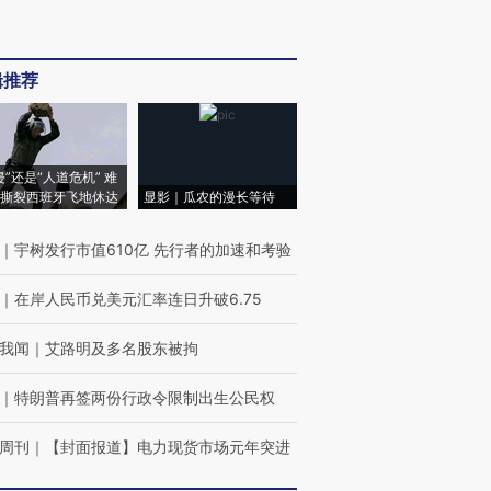
辑推荐
侵”还是“人道危机” 难
撕裂西班牙飞地休达
显影｜瓜农的漫长等待
｜
宇树发行市值610亿 先行者的加速和考验
｜
在岸人民币兑美元汇率连日升破6.75
我闻
｜
艾路明及多名股东被拘
｜
特朗普再签两份行政令限制出生公民权
周刊
｜
【封面报道】电力现货市场元年突进