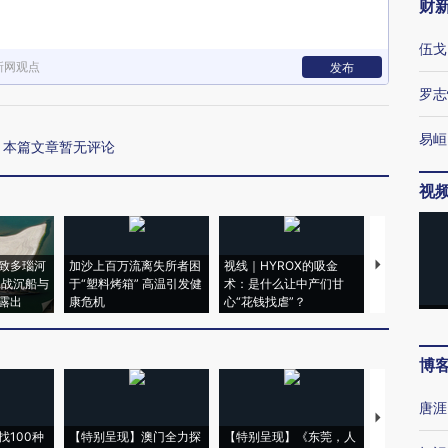
财
伍戈
新网观点
发布
罗志
易峘
本篇文章暂无评论
视
致多瑙河
加沙上百万流离失所者困
视线｜HYROX的吸金
马航飞行员
二战沉船与
于“塑料烤箱” 高温引发健
术：是什么让中产们甘
粒摇头丸 尿
露出
康危机
心“花钱找虐”？
毒品
博
唐涯
【推广】走
找100种
【特别呈现】澳门全力探
【特别呈现】《东莞，人
会，让数智科