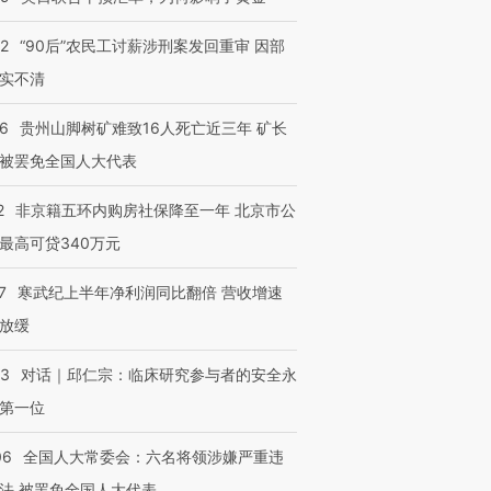
32
“90后”农民工讨薪涉刑案发回重审 因部
实不清
36
贵州山脚树矿难致16人死亡近三年 矿长
被罢免全国人大代表
2
非京籍五环内购房社保降至一年 北京市公
最高可贷340万元
7
寒武纪上半年净利润同比翻倍 营收增速
放缓
53
对话｜邱仁宗：临床研究参与者的安全永
第一位
06
全国人大常委会：六名将领涉嫌严重违
法 被罢免全国人大代表