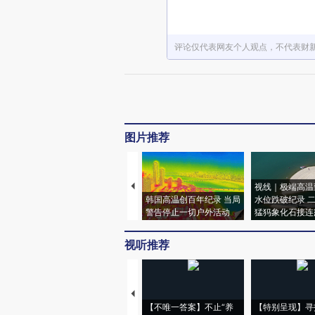
评论仅代表网友个人观点，不代表财
图片推荐
视线｜极端高温
韩国高温创百年纪录 当局
水位跌破纪录 
警告停止一切户外活动
猛犸象化石接连
视听推荐
【不唯一答案】不止“养
【特别呈现】寻