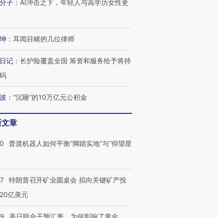
分子
：
AI冲击之下，年轻人与高学历女性更
有意思的生活方式·第三对
住三大增长引擎是什么？
有意思的
坤
：
耳闻目睹的几位律师
日记
：
长护险覆盖全国 筹资和服务给予将持
码
波
：
“沉睡”的10万亿元公积金
新文章
00
普渡机器人如何平衡“脚踏实地”与“仰望星
？
57
特朗普召开矿业圆桌会 拟向关键矿产投
20亿美元
09
美日联合干预汇率，为何影响了黄金