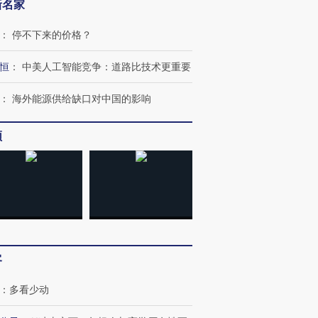
新名家
：
停不下来的价格？
恒
：
中美人工智能竞争：道路比技术更重要
：
海外能源供给缺口对中国的影响
频
跨国走私7万
视线｜被称为“蟑螂”的印
视线｜“入侵”还是“人道危
检体内含3种
度Z世代 用街头抗争将教
机”？难民潮撕裂西班牙
秘鲁纳斯
育部长拱下台
飞地休达
13人遇难
客
：
多看少动
进第四届链博
【商旅对话】华住集团
技“链”接产
【特别呈现】寻找100种
CFO：不靠规模取胜，华
【特别呈