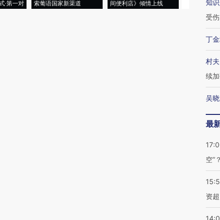
知识
式·第一对
索葡语国家新渠道
间便利店》倾情上线
业
受伤
丁金
村夫
续加
吴晓
最
17:
空”
15:
资超
14: