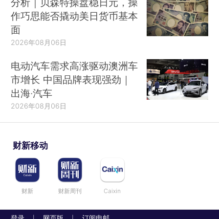
分析｜贝森特操盘稳日元，操
作巧思能否撬动美日货币基本
面
2026年08月06日
电动汽车需求高涨驱动澳洲车
市增长 中国品牌表现强劲｜
出海·汽车
2026年08月06日
财新移动
财新
财新周刊
Caixin
登录
网页版
订阅电邮
|
|