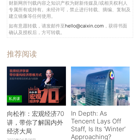
财新网所刊载内容之知识产权为财新传媒及/或相关权利人
专属所有或持有。未经许可，禁止进行转载、摘编、复制及
建立镜像等任何使用。
如有意愿转载，请发邮件至
hello@caixin.com
，获得书面
确认及授权后，方可转载。
推荐阅读
私房课
In Depth: As
向松祚：宏观经济70
Tencent Lays Off
讲，带你了解国内外
Staff, Is Its ‘Winter’
经济大局
Approaching?
2022年04月06日