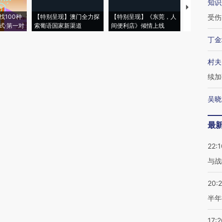
知识
【推广】走
找100种
【特别呈现】澳门全力探
【特别呈现】《东莞，人
会，让数智科
受伤
式·第一对
索葡语国家新渠道
间便利店》倾情上线
业
丁金
村夫
续加
吴晓
最
22:1
与战
20:
半年
17:2