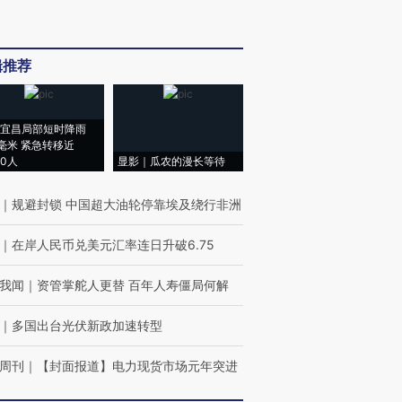
辑推荐
宜昌局部短时降雨
8毫米 紧急转移近
00人
显影｜瓜农的漫长等待
｜
规避封锁 中国超大油轮停靠埃及绕行非洲
｜
在岸人民币兑美元汇率连日升破6.75
我闻
｜
资管掌舵人更替 百年人寿僵局何解
｜
多国出台光伏新政加速转型
周刊
｜
【封面报道】电力现货市场元年突进