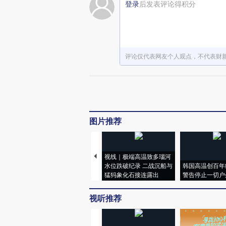
登录
后发表评论得积分
评论仅代表网友个人观点，不代表财
图片推荐
视线｜极端高温致多瑙河
水位跌破纪录 二战沉船与
韩国高温创百年
猛犸象化石接连露出
警告停止一切户
视听推荐