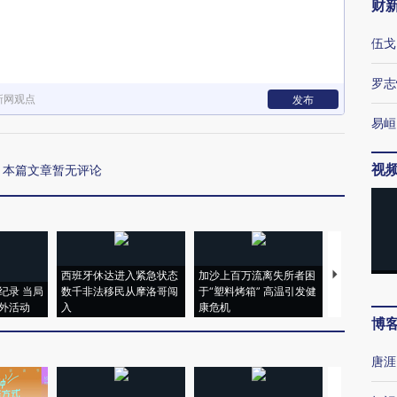
财
伍戈
罗志
新网观点
发布
易峘
视
本篇文章暂无评论
西班牙休达进入紧急状态
加沙上百万流离失所者困
视线｜HYR
纪录 当局
数千非法移民从摩洛哥闯
于“塑料烤箱” 高温引发健
术：是什么
外活动
入
康危机
心“花钱找虐
博
唐涯