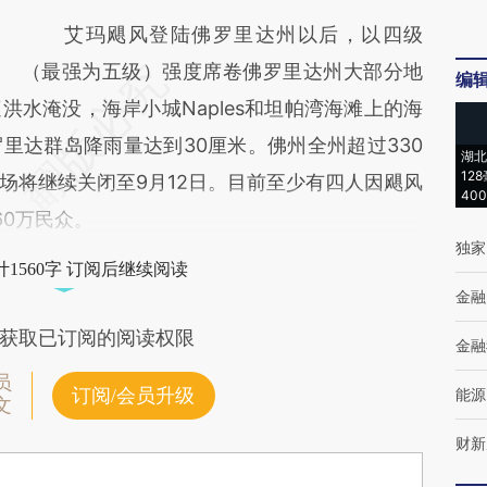
艾玛飓风登陆佛罗里达州以后，以四级
（最强为五级）强度席卷佛罗里达州大部分地
编
水淹没，海岸小城Naples和坦帕湾海滩上的海
里达群岛降雨量达到30厘米。佛州全州超过330
湖北
12
场将继续关闭至9月12日。目前至少有四人因飓风
40
60万民众。
独家
1560字 订阅后继续阅读
金融
获取已订阅的阅读权限
金融
员
订阅/会员升级
能源
文
财新