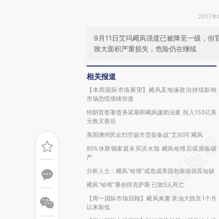
2017年
9月11日艾玛飓风强度已被降至一级，
致大面积严重损失，危险仍在继续
相关报道
【本周国际市场展望】飓风及地缘政治持续影响
市场恐慌情绪弥漫
特朗普签署债务延期和飓风援助法案 投入153亿美
元救灾善后
美国佛州民众扫空超市货架备战“艾尔玛”飓风
85%休斯顿家庭未买洪水险 飓风哈维后或面临破
产
分析人士：飓风“哈维”或造成美国包装箱供应短缺
飓风“哈维”重创得克萨斯 已致5人死亡
【周一国际市场回顾】飓风来袭 美油大跌至1个月
以来新低