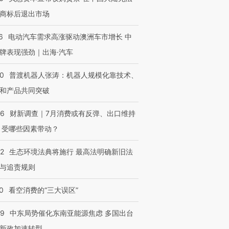
商标后退出市场
6
电动汽车需求高涨驱动澳洲车市增长 中
牌表现强劲｜出海·汽车
00
普渡机器人张涛：机器人规模化靠技术、
和产品共同突破
56
财新调查｜7月消费或有反弹、出口维持
 受哪些因素带动？
42
生态环境法典将施行 最高法明确新旧法
与追责规则
0
看空消费的“三大误区”
59
中东局势催化东南亚能源焦虑 多国出台
新政加速转型