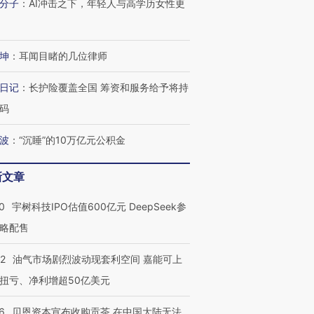
分子
：
AI冲击之下，年轻人与高学历女性更
进第四届链博
【商旅对话】华住集团
技“链”接产
【特别呈现】寻找100种
CFO：不靠规模取胜，华
【特别呈
有意思的生活方式·第三对
住三大增长引擎是什么？
有意思的
坤
：
耳闻目睹的几位律师
日记
：
长护险覆盖全国 筹资和服务给予将持
码
波
：
“沉睡”的10万亿元公积金
新文章
0
宇树科技IPO估值600亿元 DeepSeek参
略配售
22
油气市场剧烈波动现套利空间 嘉能可上
扭亏、净利增超50亿美元
6
贝恩资本宣布收购贡茶 在中国大陆无法