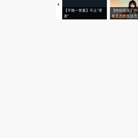
【不唯一答案】不止“养
【特别呈现】寻
老”
有意思的生活方