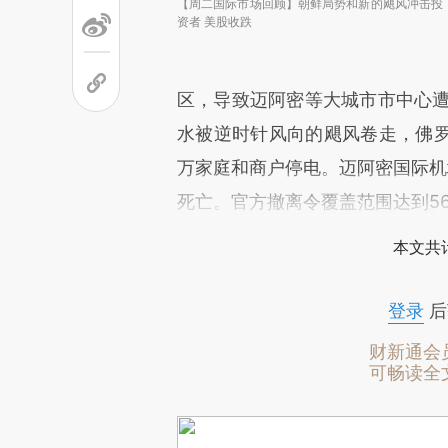
【周二国际市场回顾】朝鲜局势和新的飓风冲击投
资者 美股收跌
区，导致迈阿密等大城市市中心遭洪
水被逆时针风向的飓风卷走，佛罗
万家庭和商户停电。迈阿密国际机
死亡。官方撤离令覆盖范围达到5
本文共计
登录
后
财新通会
可畅读全