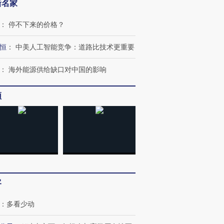
新名家
：
停不下来的价格？
恒
：
中美人工智能竞争：道路比技术更重要
：
海外能源供给缺口对中国的影响
频
OX的吸金
马航飞行员跨国走私7万
视线｜被称为“蟑螂”的印
让中产们甘
粒摇头丸 尿检体内含3种
度Z世代 用街头抗争将教
秘鲁纳斯
”？
毒品
育部长拱下台
13人遇难
客
：
多看少动