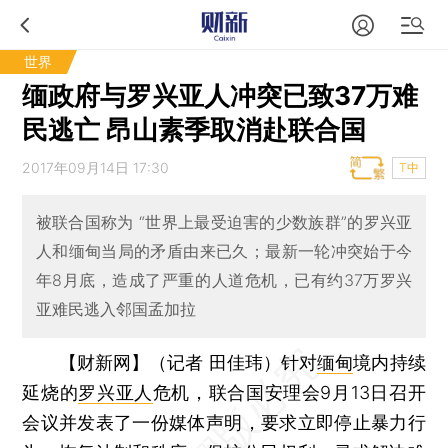
世界
缅政府与罗兴亚人冲突已致37万难
民逃亡 昂山素季取消赴联合国
2017年09月14日 17:30
T中
被联合国称为 “世界上最受迫害的少数族群”的罗兴亚
人和缅甸当局的矛盾由来已久；最新一轮冲突始于今
年8月底，造成了严重的人道危机，已有约37万罗兴
亚难民逃入邻国孟加拉
【财新网】（记者 田佳玮）
针对
缅甸
境内持续
延烧的
罗兴亚人
危机，联合国安理会9月13日召开
会议并发表了一份媒体声明，要求立即停止暴力行