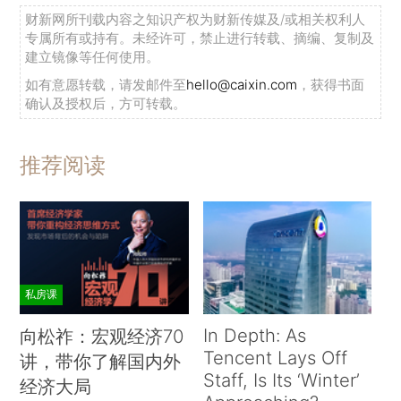
财新网所刊载内容之知识产权为财新传媒及/或相关权利人
专属所有或持有。未经许可，禁止进行转载、摘编、复制及
建立镜像等任何使用。
如有意愿转载，请发邮件至
hello@caixin.com
，获得书面
确认及授权后，方可转载。
推荐阅读
私房课
In Depth: As
向松祚：宏观经济70
Tencent Lays Off
讲，带你了解国内外
Staff, Is Its ‘Winter’
经济大局