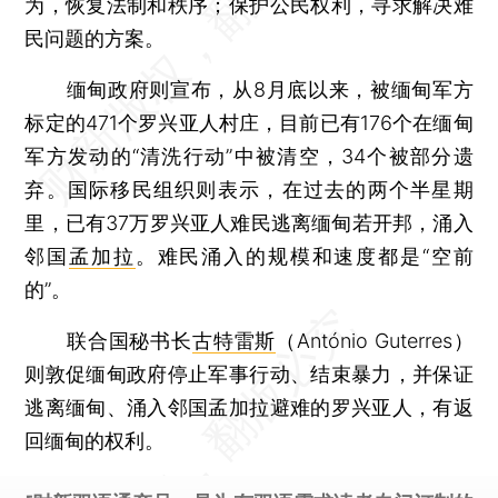
为，恢复法制和秩序；保护公民权利，寻求解决难
民问题的方案。
缅甸政府则宣布，从8月底以来，被缅甸军方
标定的471个罗兴亚人村庄，目前已有176个在缅甸
军方发动的“清洗行动”中被清空，34个被部分遗
弃。国际移民组织则表示，在过去的两个半星期
里，已有37万罗兴亚人难民逃离缅甸若开邦，涌入
邻国
孟加拉
。难民涌入的规模和速度都是“空前
的”。
联合国秘书长
古特雷斯
（António Guterres）
则敦促缅甸政府停止军事行动、结束暴力，并保证
逃离缅甸、涌入邻国孟加拉避难的罗兴亚人，有返
回缅甸的权利。