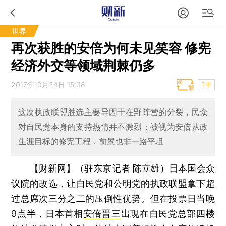
世界
再次获胜的安倍为何未见笑容 修宪
经济外交等领域荆棘仍多
2017年10月24日 15:38
T中
这次执政联盟胜选主要导因于在野阵营的分裂，民众
对自民党本身的支持热情并不激烈；被视为安倍从政
生涯目标的修宪工程，前景也非一路平坦
【财新网】（驻东京记者 陈立雄）
日本国会众
议院的改选，让自民党和公明党的执政联盟拿下超
过总席次三分之二的压倒性优势。但在投票日当晚
9点半，日本首相
安倍晋三
出现在自民党总部四楼