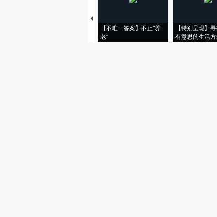
【不唯一答案】不止“养
【特别呈现】寻
老”
有意思的生活方