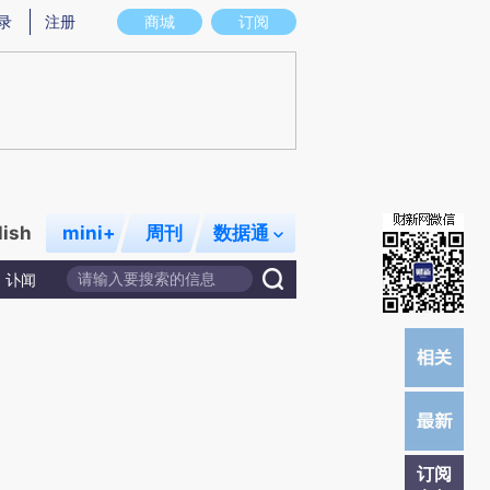
录
注册
商城
订阅
lish
mini+
周刊
数据通
讣闻
订阅