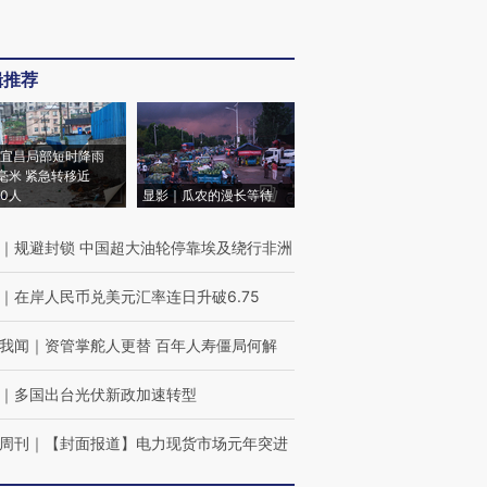
辑推荐
宜昌局部短时降雨
8毫米 紧急转移近
00人
显影｜瓜农的漫长等待
｜
规避封锁 中国超大油轮停靠埃及绕行非洲
｜
在岸人民币兑美元汇率连日升破6.75
我闻
｜
资管掌舵人更替 百年人寿僵局何解
｜
多国出台光伏新政加速转型
周刊
｜
【封面报道】电力现货市场元年突进