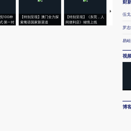
财
【推广】走
伍戈
找100种
【特别呈现】澳门全力探
【特别呈现】《东莞，人
会，让数智科
式·第一对
索葡语国家新渠道
间便利店》倾情上线
业
罗志
易峘
视
博
唐涯