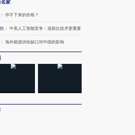
新名家
进第四届链博
【商旅对话】华住集团
：
停不下来的价格？
技“链”接产
【特别呈现】寻找100种
CFO：不靠规模取胜，华
【特别呈
有意思的生活方式·第三对
住三大增长引擎是什么？
有意思的
恒
：
中美人工智能竞争：道路比技术更重要
：
海外能源供给缺口对中国的影响
频
客
：
多看少动