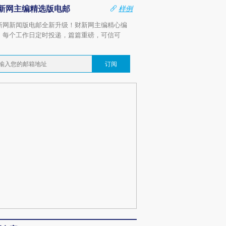
新网主编精选版电邮
样例
新网新闻版电邮全新升级！财新网主编精心编
，每个工作日定时投递，篇篇重磅，可信可
。
订阅
OX的吸金
马航飞行员跨国走私7万
视线｜被称为“蟑螂”的印
让中产们甘
粒摇头丸 尿检体内含3种
度Z世代 用街头抗争将教
秘鲁纳斯
”？
毒品
育部长拱下台
13人遇难