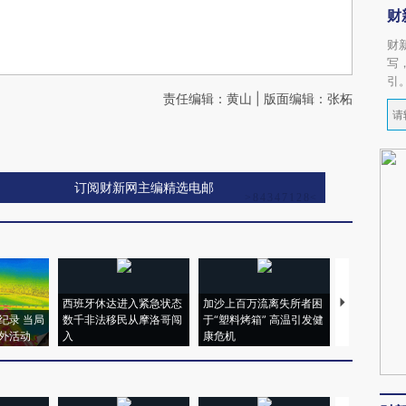
财
财
写
引
责任编辑：黄山 | 版面编辑：张柘
订阅财新网主编精选电邮
西班牙休达进入紧急状态
加沙上百万流离失所者困
视线｜HYR
纪录 当局
数千非法移民从摩洛哥闯
于“塑料烤箱” 高温引发健
术：是什么
外活动
入
康危机
心“花钱找虐