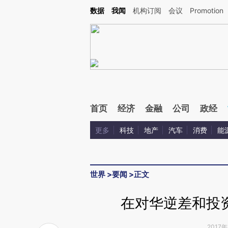
数据
我闻
机构订阅
会议
Promotion
首页
经济
金融
公司
政经
更多
科技
地产
汽车
消费
能
世界
>
要闻
>
正文
在对华逆差和投
2017年