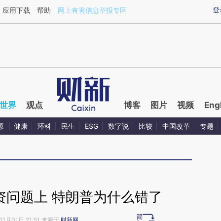
登
应用下载
帮助
网上有害信息举报专区
世界
观点
博客
图片
视频
Eng
源
健康
环科
民生
ESG
数字说
比较
中国改革
专题
资问题上 特朗普为什么错了
11月01日 21:51 来源于
财新网