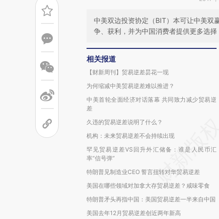
中美双边投资协定（BIT）本可让中美
争、获利，并为中国消费者提供更多选择
相关报道
【财新周刊】贸易逆差昙花一现
为何缩减中美贸易逆差难以推进？
中美首轮全面经济对话落幕 共同致力减少贸易逆
差
久违的贸易逆差说明了什么？
机构：未来贸易逆差不会持续出现
罕见贸易逆差VS回升外汇储备：谁是人民币汇
率“信号弹”
特朗普见制造业CEO 誓言扭转对华贸易逆差
美国在哪些领域对加拿大存贸易逆差？咸味零食
特朗普矛头再指中国：美国贸易逆差一半来自中国
美国去年12月贸易逆差创近两年新高