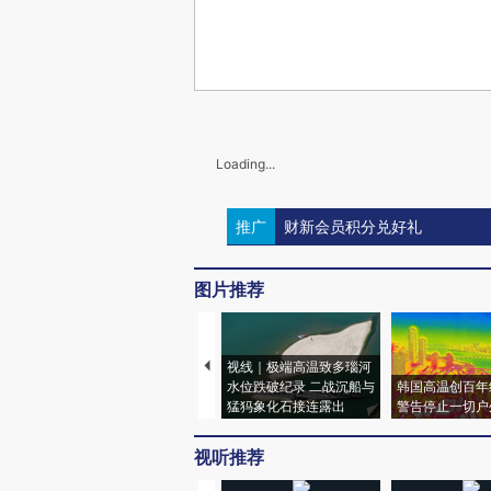
Loading...
推广
财新会员积分兑好礼
图片推荐
视线｜极端高温致多瑙河
水位跌破纪录 二战沉船与
韩国高温创百年
猛犸象化石接连露出
警告停止一切户
视听推荐