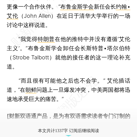
更像一个合作伙伴。 ”
布鲁金斯学会
新任会长
约翰•
艾伦
（John Allen）在近日于清华大学举行的一场
讨论中这样说道。
“我觉得
特朗普
在他的推特中并没有遵循‘艾伦
主义’。”布鲁金斯学会卸任会长斯特普•塔尔伯特
（Strobe Talbott）就他的接任者的这一理论补充
道。
“而且很有可能他之后也不会学。” 艾伦插话
道，“在
朝鲜
问题上一旦爆发冲突，中美两国都将迅
速地承受巨大的痛苦。”
[财新双语通产品，是为有双语需求读者专门订制的
优惠产品，
按此可享超值优惠订阅
。]
本文共计1337字 订阅后继续阅读