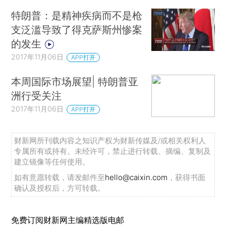
特朗普：是精神疾病而不是枪
支泛滥导致了得克萨斯州惨案
的发生
2017年11月06日
APP打开
本周国际市场展望| 特朗普亚
洲行受关注
2017年11月06日
APP打开
财新网所刊载内容之知识产权为财新传媒及/或相关权利人
专属所有或持有。未经许可，禁止进行转载、摘编、复制及
建立镜像等任何使用。
如有意愿转载，请发邮件至
hello@caixin.com
，获得书面
确认及授权后，方可转载。
免费订阅财新网主编精选版电邮