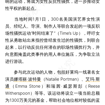
响的运动，将成为女性反抗性骚扰，进一步推动女
性平权的新起点。
当地时间1月1日，300名美国演艺界女性演
员、经纪人、导演、制作人等联合发起的一项反职
场性骚扰运动“时间结束了”（Time’s Up），呼吁女
性从勇敢站出来指控曾经发生过的性骚扰，到联合
起来，以行动反抗任何潜在的职场性骚扰行为，并
向意图掩盖此类事件的用人单位施压，为争取立法
进行游说。
参与此次运动的人物，包括好莱坞一线著名女
演员
娜塔丽·波特曼
（Natalie Portman）、
艾玛·斯
通
（Emma Stone）和瑞茜·威瑟斯彭（Reese
Witherspoon）等等。该运动将设立一项当前总额
为1300万美元的基金，帮助社会地位相对较低的蓝