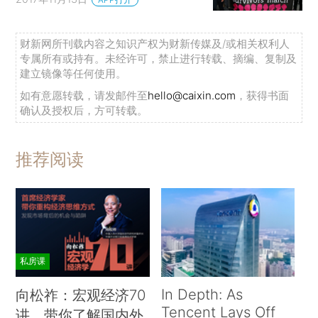
财新网所刊载内容之知识产权为财新传媒及/或相关权利人
专属所有或持有。未经许可，禁止进行转载、摘编、复制及
建立镜像等任何使用。
如有意愿转载，请发邮件至
hello@caixin.com
，获得书面
确认及授权后，方可转载。
推荐阅读
私房课
In Depth: As
向松祚：宏观经济70
Tencent Lays Off
讲，带你了解国内外