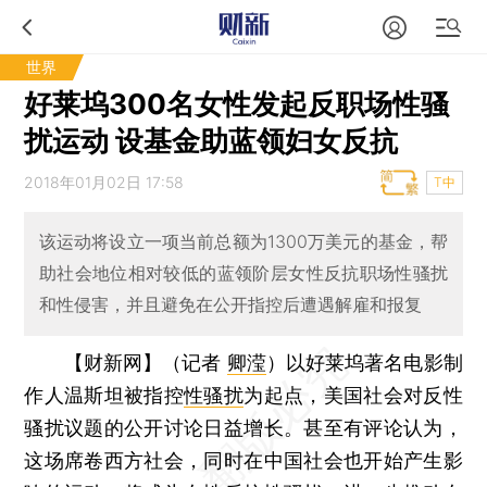
世界
好莱坞300名女性发起反职场性骚
扰运动 设基金助蓝领妇女反抗
2018年01月02日 17:58
T中
该运动将设立一项当前总额为1300万美元的基金，帮
助社会地位相对较低的蓝领阶层女性反抗职场性骚扰
和性侵害，并且避免在公开指控后遭遇解雇和报复
【财新网】（记者
卿滢
）
以好莱坞著名电影制
作人温斯坦被指控
性骚扰
为起点，美国社会对反性
骚扰议题的公开讨论日益增长。甚至有评论认为，
这场席卷西方社会，同时在中国社会也开始产生影