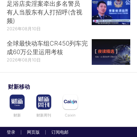
足浴店卖淫案牵出多名警员
有人当股东有人打招呼(含视
频)
2026年08月10日
全球最快动车组CR450列车完
成60万公里运用考核
2026年08月10日
财新移动
财新
财新周刊
Caixin
登录
网页版
订阅电邮
|
|