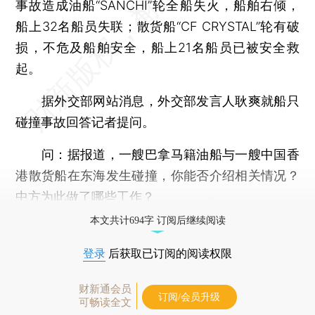
事故造成油船“SANCHI”轮全船失火，船舶右倾，
船上32名船员失联；散货船“CF CRYSTAL”轮有破
损，不危及船舶安全，船上21名船员已被安全救
起。
据外交部网站消息，外交部发言人耿爽就船只
碰撞事故回答记者提问。
问：
据报道，一艘巴拿马籍油船与一艘中国香
港散货船在东海发生碰撞，你能否介绍相关情况？
中方为此做了哪些工作？
本文共计694字 订阅后继续阅读
登录
后获取已订阅的阅读权限
财新通会员
订阅/会员升级
可畅读全文