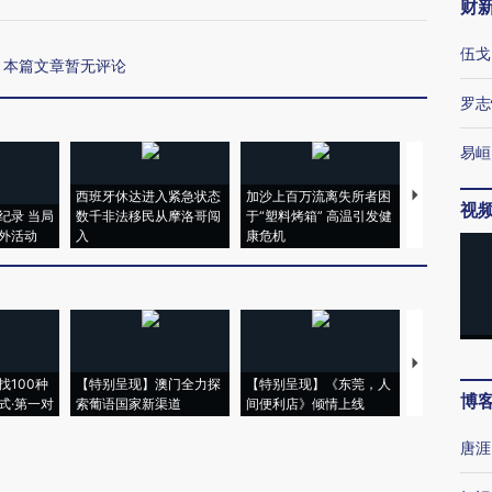
财
伍戈
本篇文章暂无评论
罗志
易峘
西班牙休达进入紧急状态
加沙上百万流离失所者困
视线｜HYR
视
纪录 当局
数千非法移民从摩洛哥闯
于“塑料烤箱” 高温引发健
术：是什么
外活动
入
康危机
心“花钱找虐
【推广】走
找100种
【特别呈现】澳门全力探
【特别呈现】《东莞，人
会，让数智科
博
式·第一对
索葡语国家新渠道
间便利店》倾情上线
业
唐涯