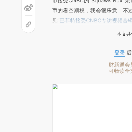
市接受CNBC的“Squawk B
币的看空期权，我会很乐意，不过
见“
巴菲特接受CNBC专访视频合
本文共
登录
后
财新通会
可畅读全