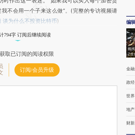
ox”采访时作出这一表述。“如果我可以买入每个加密货
我不会用一个子来这么做”。(完整的专访视频请
辑 谈为什么不投资比特币
)
编
计794字 订阅后继续阅读
视线
获取已订阅的阅读权限
Z世
员
金融
订阅/会员升级
文
政经
世界
地产
财新