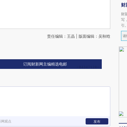
财
财
写
引
责任编辑：王晶 | 版面编辑：吴秋晗
订阅财新网主编精选电邮
新网观点
发布