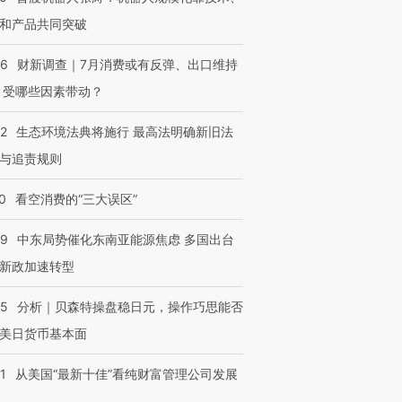
和产品共同突破
56
财新调查｜7月消费或有反弹、出口维持
 受哪些因素带动？
42
生态环境法典将施行 最高法明确新旧法
与追责规则
0
看空消费的“三大误区”
59
中东局势催化东南亚能源焦虑 多国出台
新政加速转型
05
分析｜贝森特操盘稳日元，操作巧思能否
美日货币基本面
1
从美国“最新十佳”看纯财富管理公司发展