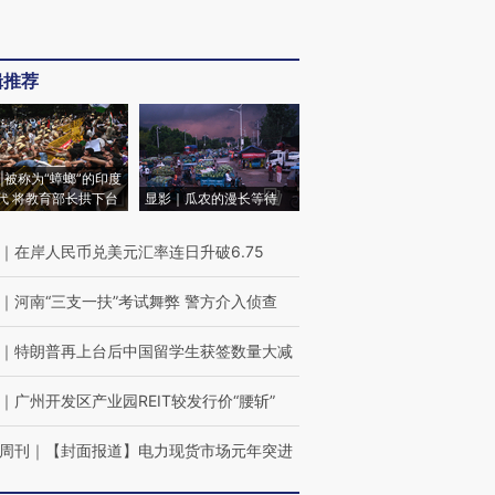
辑推荐
|被称为“蟑螂”的印度
代 将教育部长拱下台
显影｜瓜农的漫长等待
｜
在岸人民币兑美元汇率连日升破6.75
｜
河南“三支一扶”考试舞弊 警方介入侦查
｜
特朗普再上台后中国留学生获签数量大减
｜
广州开发区产业园REIT较发行价“腰斩”
周刊
｜
【封面报道】电力现货市场元年突进