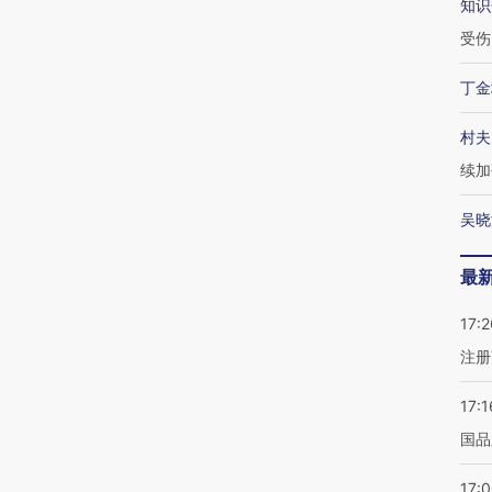
知识
受伤
丁金
村夫
续加
吴晓
最
17:2
注册
17:1
国品
17: