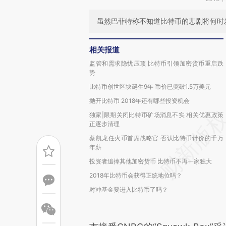
虽然巴菲特称不知道比特币的悲剧将何时
相关报道
监管和需求隐忧压顶 比特币引领加密货币重启跌
势
比特币创世区块诞生9年 币价已突破1.5万美元
抛开比特币 2018年还有哪些投资机会
独家|限期关闭比特币矿场消息不实 相关优惠政策
正逐步清理
蔡凯龙任火币首席战略官 否认比特币计价的千万
年薪
投资者追捧其他加密货币 比特币不再一家独大
2018年比特币会获得正统地位吗？
对冲基金要进入比特币了吗？