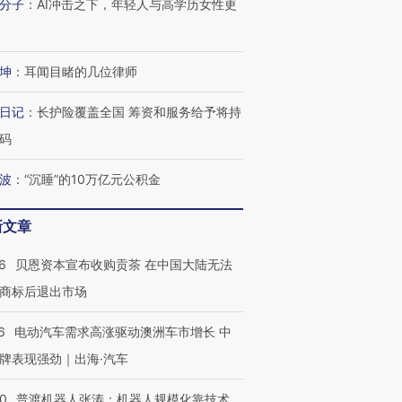
分子
：
AI冲击之下，年轻人与高学历女性更
坤
：
耳闻目睹的几位律师
日记
：
长护险覆盖全国 筹资和服务给予将持
码
波
：
“沉睡”的10万亿元公积金
新文章
6
贝恩资本宣布收购贡茶 在中国大陆无法
商标后退出市场
6
电动汽车需求高涨驱动澳洲车市增长 中
牌表现强劲｜出海·汽车
00
普渡机器人张涛：机器人规模化靠技术、