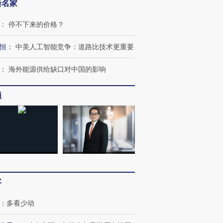
新名家
：
停不下来的价格？
恒
：
中美人工智能竞争：道路比技术更重要
：
海外能源供给缺口对中国的影响
OX的吸金
马航飞行员跨国走私7万
视线｜被称为“蟑螂”的印
频
让中产们甘
粒摇头丸 尿检体内含3种
度Z世代 用街头抗争将教
秘鲁纳斯
”？
毒品
育部长拱下台
13人遇难
进第四届链博
【商旅对话】华住集团
技“链”接产
【特别呈现】寻找100种
CFO：不靠规模取胜，华
【特别呈
客
有意思的生活方式·第三对
住三大增长引擎是什么？
有意思的
：
多看少动