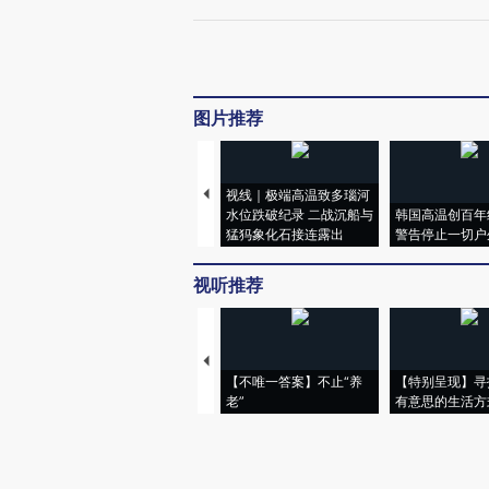
图片推荐
视线｜极端高温致多瑙河
水位跌破纪录 二战沉船与
韩国高温创百年
猛犸象化石接连露出
警告停止一切户
视听推荐
【不唯一答案】不止“养
【特别呈现】寻
老”
有意思的生活方