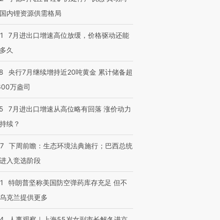
国内锂资源供需格局
1
7月进出口增速高位放缓，价格驱动还能
多久
8
央行7月继续增持近20吨黄金 累计储备超
600万盎司
5
7月进出口增速从高位略有回落 涨价动力
持续？
07
下周前瞻：生态环境法典施行；巴西总统
进入竞选阶段
1
特朗普坚称美国防空弹药库存充足 但不
乌克兰提供更多
24
人事观察｜上海55岁女副市长解冬进京