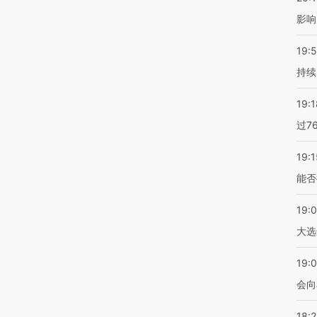
影响
19:5
持续
19:1
过7
19:1
能否
19:
大选
19:0
会向
18: