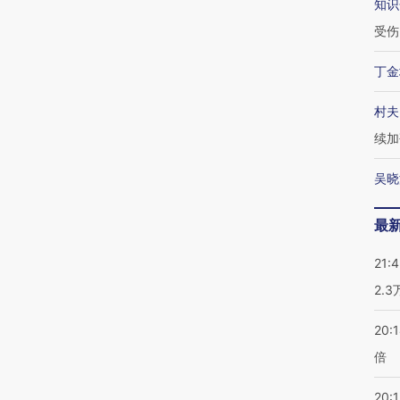
知识
受伤
丁金
村夫
续加
吴晓
最
21:
2.
20:
倍
20:1