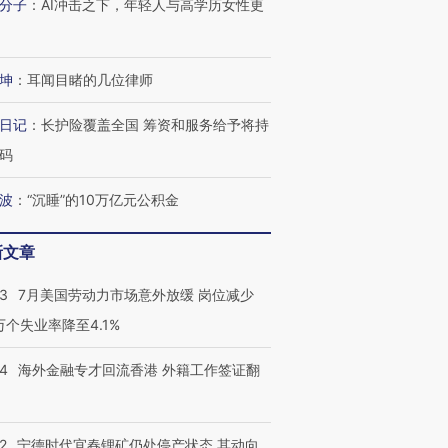
分子
：
AI冲击之下，年轻人与高学历女性更
坤
：
耳闻目睹的几位律师
日记
：
长护险覆盖全国 筹资和服务给予将持
码
波
：
“沉睡”的10万亿元公积金
新文章
43
7月美国劳动力市场意外放缓 岗位减少
3万个失业率降至4.1%
14
海外金融专才回流香港 外籍工作签证翻
2
宁德时代宜春锂矿仍处停产状态 其动向