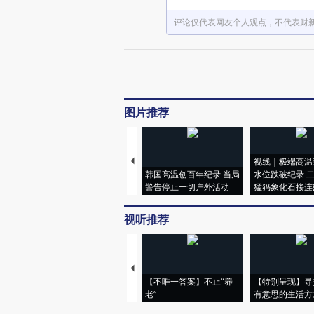
评论仅代表网友个人观点，不代表财
图片推荐
视线｜极端高温
韩国高温创百年纪录 当局
水位跌破纪录 
警告停止一切户外活动
猛犸象化石接连
视听推荐
【不唯一答案】不止“养
【特别呈现】寻
老”
有意思的生活方