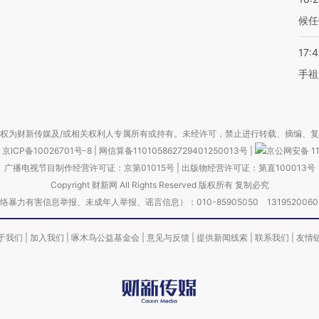
候任
17:
手祖
权为财新传媒及/或相关权利人专属所有或持有。未经许可，禁止进行转载、摘编、
京ICP备10026701号-8
|
网信算备110105862729401250013号
|
京公网安备 11
广播电视节目制作经营许可证：京第01015号
|
出版物经营许可证：第直100013号
Copyright 财新网 All Rights Reserved 版权所有 复制必究
害信息举报、未成年人举报、谣言信息）：010-85905050 13195200605 举报邮
于我们
|
加入我们
|
啄木鸟公益基金会
|
意见与反馈
|
提供新闻线索
|
联系我们
|
友情