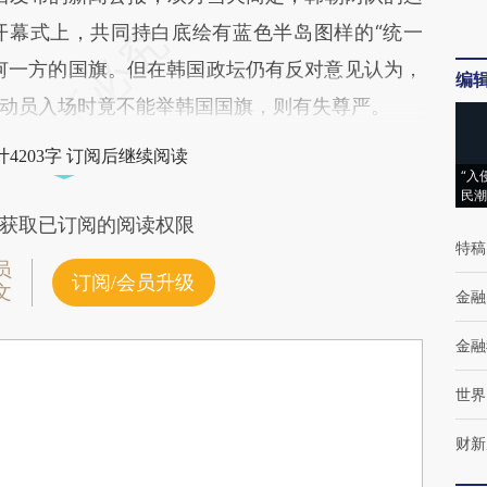
开幕式上，共同持白底绘有蓝色半岛图样的“统一
何一方的国旗。但在韩国政坛仍有反对意见认为，
编
动员入场时竟不能举韩国国旗，则有失尊严。
4203字 订阅后继续阅读
“入
民潮
获取已订阅的阅读权限
特稿
员
订阅/会员升级
文
金融
金融
世界
财新