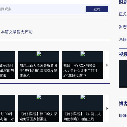
财
新网观点
发布
伍戈
罗志
本篇文章暂无评论
易峘
视
致多瑙河
加沙上百万流离失所者困
视线｜HYROX的吸金
马航飞行员
二战沉船与
于“塑料烤箱” 高温引发健
术：是什么让中产们甘
粒摇头丸 尿
露出
康危机
心“花钱找虐”？
毒品
博
【推广】走
找100种
【特别呈现】澳门全力探
【特别呈现】《东莞，人
会，让数智科
唐涯
式·第一对
索葡语国家新渠道
间便利店》倾情上线
业