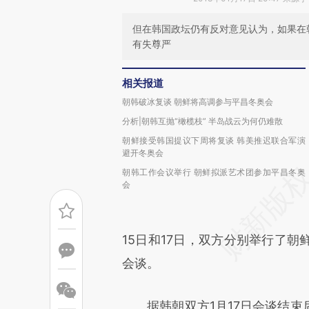
但在韩国政坛仍有反对意见认为，如果在
有失尊严
相关报道
朝韩破冰复谈 朝鲜将高调参与平昌冬奥会
分析|朝韩互抛“橄榄枝” 半岛战云为何仍难散
朝鲜接受韩国提议下周将复谈 韩美推迟联合军演
避开冬奥会
朝韩工作会议举行 朝鲜拟派艺术团参加平昌冬奥
会
15日和17日，双方分别举行了
会谈。
据韩朝双方1月17日会谈结束