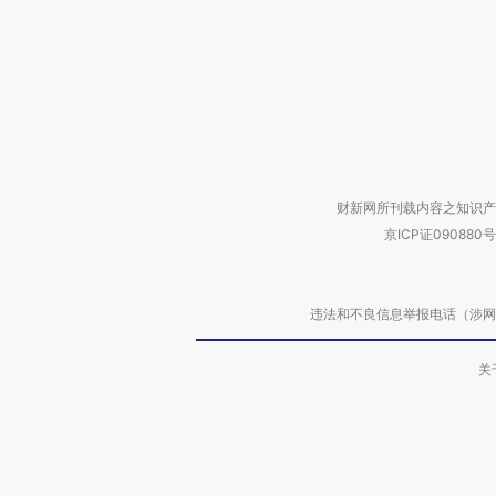
财新网所刊载内容之知识产
京ICP证090880号
违法和不良信息举报电话（涉网络暴力有
关