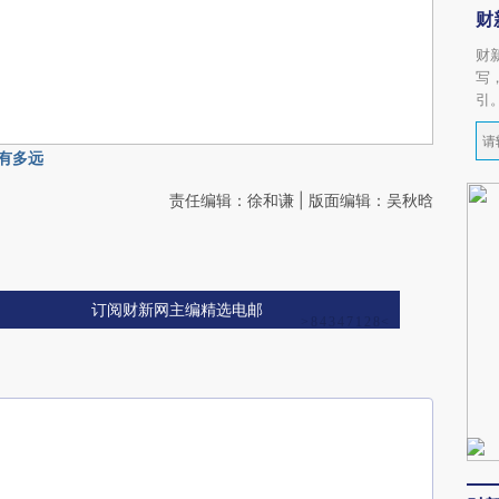
财
财
写
引
有多远
责任编辑：徐和谦 | 版面编辑：吴秋晗
订阅财新网主编精选电邮