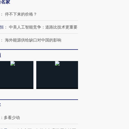
新名家
：
停不下来的价格？
恒
：
中美人工智能竞争：道路比技术更重要
：
海外能源供给缺口对中国的影响
频
跨国走私7万
视线｜被称为“蟑螂”的印
视线｜“入侵”还是“人道危
检体内含3种
度Z世代 用街头抗争将教
机”？难民潮撕裂西班牙
秘鲁纳斯
育部长拱下台
飞地休达
13人遇难
客
进第四届链博
【商旅对话】华住集团
技“链”接产
【特别呈现】寻找100种
CFO：不靠规模取胜，华
【特别呈
：
多看少动
有意思的生活方式·第三对
住三大增长引擎是什么？
有意思的