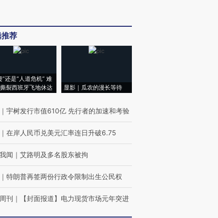
辑推荐
侵”还是“人道危机” 难
撕裂西班牙飞地休达
显影｜瓜农的漫长等待
｜
宇树发行市值610亿 先行者的加速和考验
｜
在岸人民币兑美元汇率连日升破6.75
我闻
｜
艾路明及多名股东被拘
｜
特朗普再签两份行政令限制出生公民权
周刊
｜
【封面报道】电力现货市场元年突进