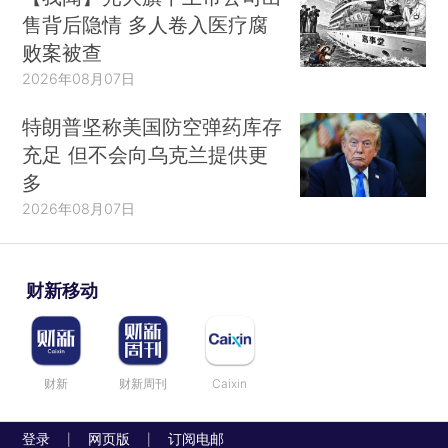
售背后隐情 多人卷入医疗腐
败案被查
2026年08月07日
特朗普坚称美国防空弹药库存
充足 但不会向乌克兰提供更
多
2026年08月07日
财新移动
财新
财新周刊
Caixin
登录
网页版
订阅电邮
|
|