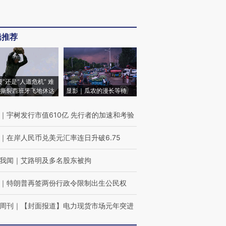
辑推荐
侵”还是“人道危机” 难
撕裂西班牙飞地休达
显影｜瓜农的漫长等待
｜
宇树发行市值610亿 先行者的加速和考验
｜
在岸人民币兑美元汇率连日升破6.75
我闻
｜
艾路明及多名股东被拘
｜
特朗普再签两份行政令限制出生公民权
周刊
｜
【封面报道】电力现货市场元年突进