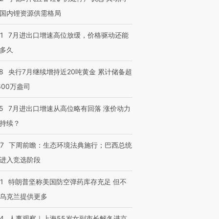
国内锂资源供需格局
1
7月进出口增速高位放缓，价格驱动还能
多久
8
央行7月继续增持近20吨黄金 累计储备超
600万盎司
5
7月进出口增速从高位略有回落 涨价动力
持续？
07
下周前瞻：生态环境法典施行；巴西总统
进入竞选阶段
1
特朗普坚称美国防空弹药库存充足 但不
乌克兰提供更多
24
人事观察｜上海55岁女副市长解冬进京