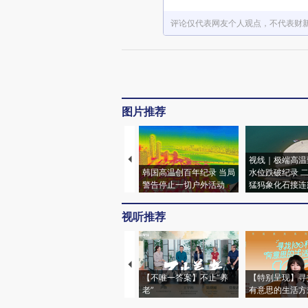
评论仅代表网友个人观点，不代表财
图片推荐
视线｜极端高温
韩国高温创百年纪录 当局
水位跌破纪录 
警告停止一切户外活动
猛犸象化石接连
视听推荐
【不唯一答案】不止“养
【特别呈现】寻
老”
有意思的生活方