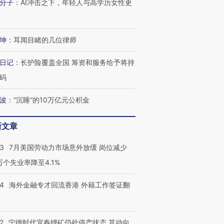
分子
：
AI冲击之下，年轻人与高学历女性更
坤
：
耳闻目睹的几位律师
日记
：
长护险覆盖全国 筹资和服务给予将持
码
波
：
“沉睡”的10万亿元公积金
新文章
43
7月美国劳动力市场意外放缓 岗位减少
3万个失业率降至4.1%
14
海外金融专才回流香港 外籍工作签证翻
2
宁德时代宜春锂矿仍处停产状态 其动向