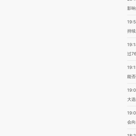
影响
19:5
持续
19:1
过7
19:1
能否
19:
大选
19:0
会向
18: