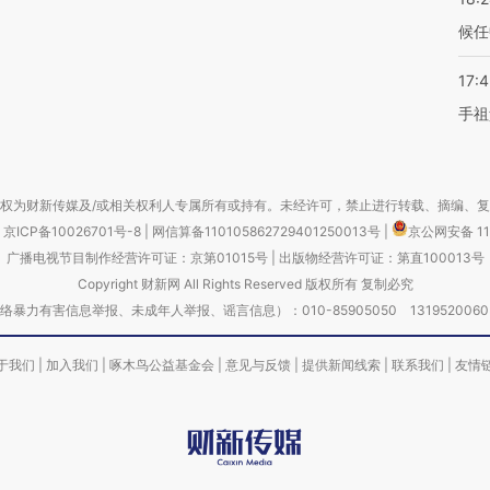
候任
17:
手祖
权为财新传媒及/或相关权利人专属所有或持有。未经许可，禁止进行转载、摘编、
京ICP备10026701号-8
|
网信算备110105862729401250013号
|
京公网安备 11
广播电视节目制作经营许可证：京第01015号
|
出版物经营许可证：第直100013号
Copyright 财新网 All Rights Reserved 版权所有 复制必究
害信息举报、未成年人举报、谣言信息）：010-85905050 13195200605 举报邮
于我们
|
加入我们
|
啄木鸟公益基金会
|
意见与反馈
|
提供新闻线索
|
联系我们
|
友情