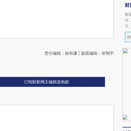
财
财
写
引
责任编辑：徐和谦 | 版面编辑：张翔宇
订阅财新网主编精选电邮