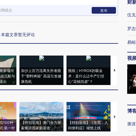
财
新网观点
发布
伍戈
罗志
本篇文章暂无评论
易峘
视
致多瑙河
加沙上百万流离失所者困
视线｜HYROX的吸金
马航飞行员
二战沉船与
于“塑料烤箱” 高温引发健
术：是什么让中产们甘
粒摇头丸 尿
露出
康危机
心“花钱找虐”？
毒品
博
【推广】走
找100种
【特别呈现】澳门全力探
【特别呈现】《东莞，人
会，让数智科
唐涯
式·第一对
索葡语国家新渠道
间便利店》倾情上线
业