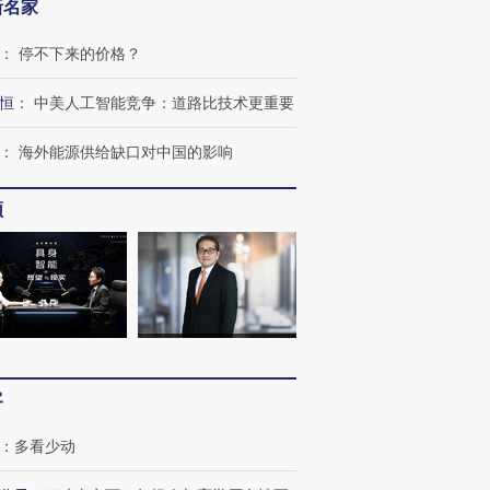
新名家
：
停不下来的价格？
恒
：
中美人工智能竞争：道路比技术更重要
：
海外能源供给缺口对中国的影响
频
跨国走私7万
视线｜被称为“蟑螂”的印
视线｜“入侵”还是“人道危
检体内含3种
度Z世代 用街头抗争将教
机”？难民潮撕裂西班牙
秘鲁纳斯
育部长拱下台
飞地休达
13人遇难
客
进第四届链博
【商旅对话】华住集团
技“链”接产
【特别呈现】寻找100种
CFO：不靠规模取胜，华
【特别呈
：
多看少动
有意思的生活方式·第三对
住三大增长引擎是什么？
有意思的