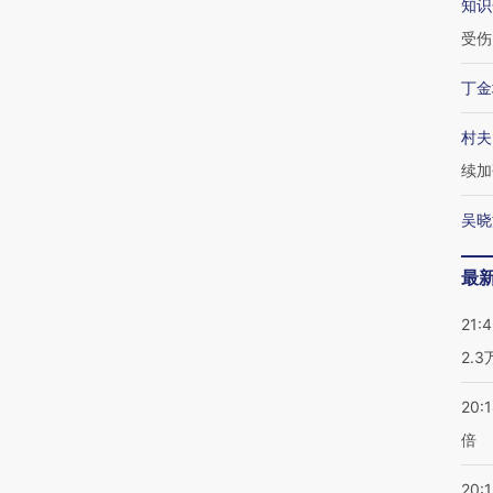
知识
受伤
丁金
村夫
续加
吴晓
最
21:
2.
20:
倍
20:1