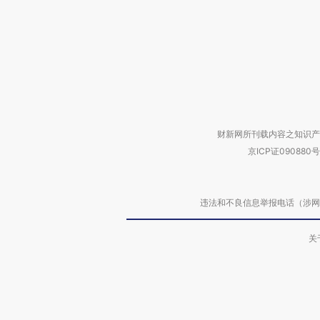
财新网所刊载内容之知识产
京ICP证090880号
违法和不良信息举报电话（涉网络暴力有
关