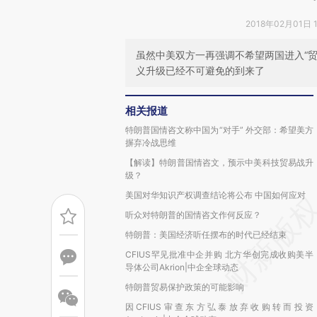
2018年02月01日 
虽然中美双方一再强调不希望两国进入“
义升级已经不可避免的到来了
相关报道
特朗普国情咨文称中国为“对手” 外交部：希望美方
摒弃冷战思维
【解读】特朗普国情咨文，预示中美科技贸易战升
级？
美国对华知识产权调查结论将公布 中国如何应对
听众对特朗普的国情咨文作何反应？
特朗普：美国经济听任摆布的时代已经结束
CFIUS罕见批准中企并购 北方华创完成收购美半
导体公司Akrion|中企全球动态
特朗普贸易保护政策的可能影响
因CFIUS审查东方弘泰放弃收购转而投资