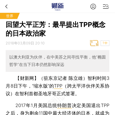
世界
回望大平正芳：最早提出TPP概念
的日本政治家
2018年03月09日 20:10
T中
以澳大利亚为伙伴，在中美苏之间寻找平衡，他“椭圆
哲学”在当下日本仍然影响深远
【财新网】（驻东京记者 陈立雄）
智利时间3
月8日下午，“缩水版”的
TPP
（跨太平洋伙伴关系协
议）在智利首都圣地牙哥正式签署。
2017年1月美国总统
特朗普
决定美国退出TPP
之后，身为剩余11国中最大经济体的
日本
，就成为