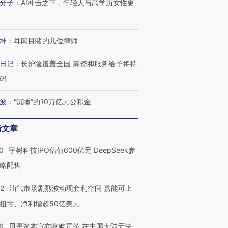
分子
：
AI冲击之下，年轻人与高学历女性更
坤
：
耳闻目睹的几位律师
日记
：
长护险覆盖全国 筹资和服务给予将持
码
波
：
“沉睡”的10万亿元公积金
新文章
0
宇树科技IPO估值600亿元 DeepSeek参
略配售
22
油气市场剧烈波动现套利空间 嘉能可上
扭亏、净利增超50亿美元
6
贝恩资本宣布收购贡茶 在中国大陆无法