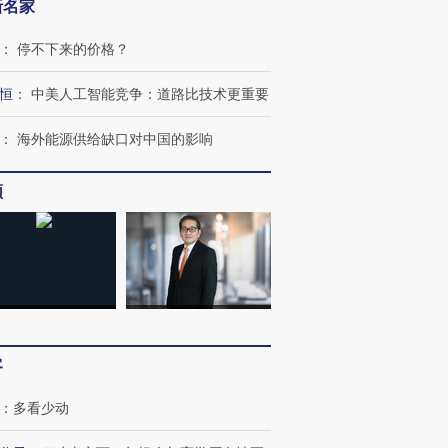
新名家
：
停不下来的价格？
恒
：
中美人工智能竞争：道路比技术更重要
：
海外能源供给缺口对中国的影响
频
OX的吸金
马航飞行员跨国走私7万
视线｜被称为“蟑螂”的印
让中产们甘
粒摇头丸 尿检体内含3种
度Z世代 用街头抗争将教
秘鲁纳斯
”？
毒品
育部长拱下台
13人遇难
客
进第四届链博
【商旅对话】华住集团
技“链”接产
【特别呈现】寻找100种
CFO：不靠规模取胜，华
【特别呈
有意思的生活方式·第三对
住三大增长引擎是什么？
有意思的
：
多看少动