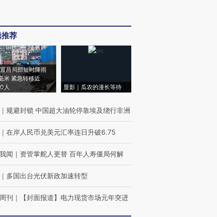
辑推荐
宜昌局部短时降雨
8毫米 紧急转移近
00人
显影｜瓜农的漫长等待
｜
规避封锁 中国超大油轮停靠埃及绕行非洲
｜
在岸人民币兑美元汇率连日升破6.75
我闻
｜
资管掌舵人更替 百年人寿僵局何解
｜
多国出台光伏新政加速转型
周刊
｜
【封面报道】电力现货市场元年突进