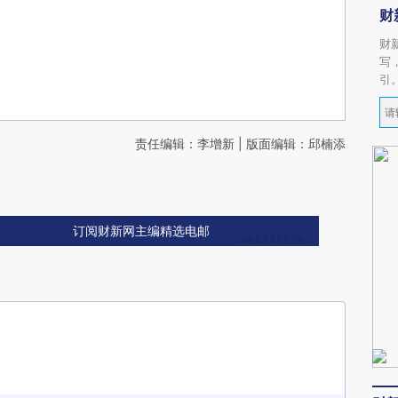
财
财
写
引
责任编辑：李增新 | 版面编辑：邱楠添
订阅财新网主编精选电邮