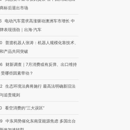
商标后退出市场
6
电动汽车需求高涨驱动澳洲车市增长 中
牌表现强劲｜出海·汽车
00
普渡机器人张涛：机器人规模化靠技术、
和产品共同突破
56
财新调查｜7月消费或有反弹、出口维持
 受哪些因素带动？
42
生态环境法典将施行 最高法明确新旧法
与追责规则
0
看空消费的“三大误区”
59
中东局势催化东南亚能源焦虑 多国出台
新政加速转型