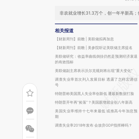
非农就业增长31.3万个，创一年半新高
相关报道
【财新周刊】前瞻 | 美联储拟再加息
【财新周刊】前瞻 | 美参院听证美联储主席提名
美联储研究：收益率曲线倒挂仍然是预测经济衰退
的有效指标
美联储副主席表示沃尔克规则将出现“重大变化”
调查失业率首次列入发展目标 透露了怎样宏调信
号
特朗普称美国黑人失业率创新低 遭最新数据打脸
特朗普开年再“捡落”？美国新增就业创八年新高
美国失业率维持十七年来最低 或推高今年加息预
期
调查失业率2018年发布 会放弃GDP指挥棒吗？