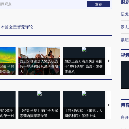
财
新网观点
发布
伍戈
本篇文章暂无评论
罗志
易峘
视
西班牙休达进入紧急状态
加沙上百万流离失所者困
视线｜HYR
纪录 当局
数千非法移民从摩洛哥闯
于“塑料烤箱” 高温引发健
术：是什么
外活动
入
康危机
心“花钱找虐
博
【推广】走
找100种
【特别呈现】澳门全力探
【特别呈现】《东莞，人
会，让数智科
式·第一对
索葡语国家新渠道
间便利店》倾情上线
业
唐涯