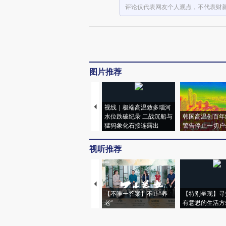
评论仅代表网友个人观点，不代表财
图片推荐
视线｜极端高温致多瑙河
水位跌破纪录 二战沉船与
韩国高温创百年
猛犸象化石接连露出
警告停止一切户
视听推荐
【不唯一答案】不止“养
【特别呈现】寻
老”
有意思的生活方