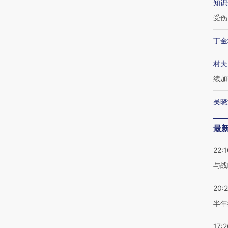
知识
受伤
丁金
村夫
续加
吴晓
最
22:1
与战
20:
半年
17:2