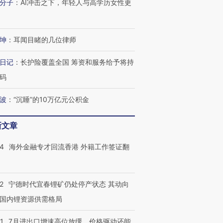
分子
：
AI冲击之下，年轻人与高学历女性更
跨国走私7万
视线｜被称为“蟑螂”的印
视线｜“入侵”还是“人道危
检体内含3种
度Z世代 用街头抗争将教
机”？难民潮撕裂西班牙
秘鲁纳斯
育部长拱下台
飞地休达
13人遇难
坤
：
耳闻目睹的几位律师
日记
：
长护险覆盖全国 筹资和服务给予将持
码
进第四届链博
【商旅对话】华住集团
波
：
“沉睡”的10万亿元公积金
技“链”接产
【特别呈现】寻找100种
CFO：不靠规模取胜，华
【特别呈
有意思的生活方式·第三对
住三大增长引擎是什么？
有意思的
新文章
14
海外金融专才回流香港 外籍工作签证翻
2
宁德时代宜春锂矿仍处停产状态 其动向
国内锂资源供需格局
1
7月进出口增速高位放缓，价格驱动还能