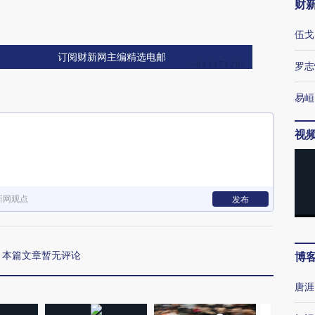
财
伍戈
订阅财新网主编精选电邮
罗志
易峘
视
新网观点
发布
本篇文章暂无评论
博
唐涯