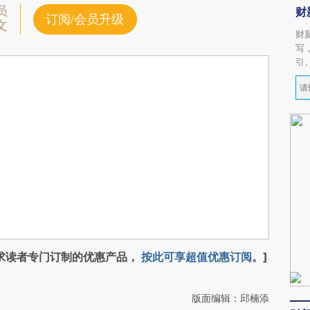
员
财
订阅/会员升级
文
财
写
引
求读者专门订制的优惠产品，
按此可享超值优惠订阅
。]
版面编辑：邱楠添