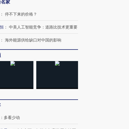
新名家
：
停不下来的价格？
恒
：
中美人工智能竞争：道路比技术更重要
：
海外能源供给缺口对中国的影响
频
客
：
多看少动