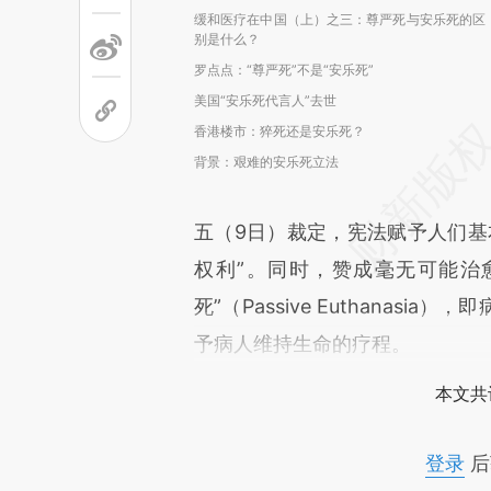
缓和医疗在中国（上）之三：尊严死与安乐死的区
别是什么？
罗点点：“尊严死”不是“安乐死”
美国“安乐死代言人”去世
香港楼市：猝死还是安乐死？
背景：艰难的安乐死立法
五（9日）裁定，宪法赋予人们基
权利”。同时，赞成毫无可能治
死”（Passive Euthana
予病人维持生命的疗程。
本文共
登录
后