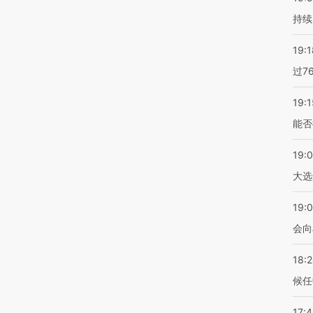
持续
19:1
过7
19:1
能否
19:
大选
19:0
会向
18:
候任
17: