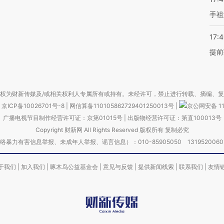
手祖
17:
提前
权为财新传媒及/或相关权利人专属所有或持有。未经许可，禁止进行转载、摘编、
京ICP备10026701号-8
|
网信算备110105862729401250013号
|
京公网安备 11
广播电视节目制作经营许可证：京第01015号
|
出版物经营许可证：第直100013号
Copyright 财新网 All Rights Reserved 版权所有 复制必究
害信息举报、未成年人举报、谣言信息）：010-85905050 13195200605 举报邮
于我们
|
加入我们
|
啄木鸟公益基金会
|
意见与反馈
|
提供新闻线索
|
联系我们
|
友情