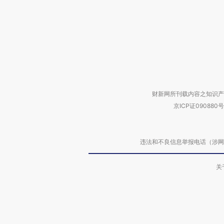
财新网所刊载内容之知识产
京ICP证090880号
违法和不良信息举报电话（涉网络暴力有
关