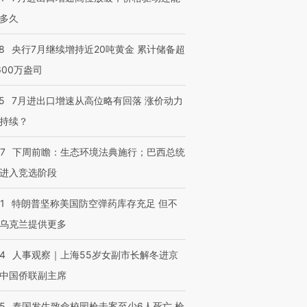
多久
8
央行7月继续增持近20吨黄金 累计储备超
600万盎司
5
7月进出口增速从高位略有回落 涨价动力
持续？
07
下周前瞻：生态环境法典施行；巴西总统
进入竞选阶段
1
特朗普坚称美国防空弹药库存充足 但不
乌克兰提供更多
24
人事观察｜上海55岁女副市长解冬进京
中国侨联副主席
45
泰国发生致命校园枪击案至少6人死亡 枪