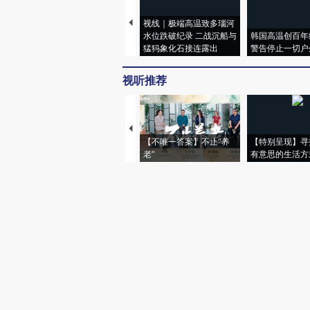
视线｜极端高温致多瑙河
水位跌破纪录 二战沉船与
韩国高温创百年
猛犸象化石接连露出
警告停止一切户
视听推荐
【不唯一答案】不止“养
【特别呈现】寻
老”
有意思的生活方