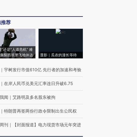
辑推荐
侵”还是“人道危机” 难
撕裂西班牙飞地休达
显影｜瓜农的漫长等待
｜
宇树发行市值610亿 先行者的加速和考验
｜
在岸人民币兑美元汇率连日升破6.75
我闻
｜
艾路明及多名股东被拘
｜
特朗普再签两份行政令限制出生公民权
周刊
｜
【封面报道】电力现货市场元年突进