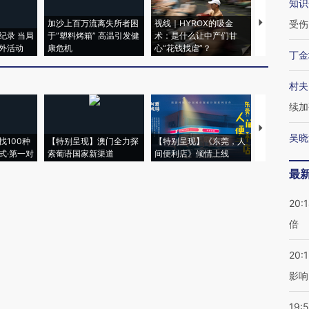
知识
加沙上百万流离失所者困
视线｜HYROX的吸金
马航飞行员
受伤
纪录 当局
于“塑料烤箱” 高温引发健
术：是什么让中产们甘
粒摇头丸 尿
外活动
康危机
心“花钱找虐”？
毒品
丁金
村夫
续加
【推广】走
吴晓
找100种
【特别呈现】澳门全力探
【特别呈现】《东莞，人
会，让数智科
式·第一对
索葡语国家新渠道
间便利店》倾情上线
业
最
20:
倍
20:1
影响
19:5