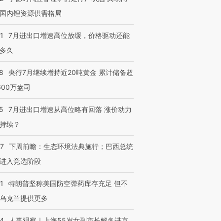
国内锂资源供需格局
1
7月进出口增速高位放缓，价格驱动还能
多久
8
央行7月继续增持近20吨黄金 累计储备超
600万盎司
5
7月进出口增速从高位略有回落 涨价动力
持续？
07
下周前瞻：生态环境法典施行；巴西总统
进入竞选阶段
1
特朗普坚称美国防空弹药库存充足 但不
乌克兰提供更多
24
人事观察｜上海55岁女副市长解冬进京