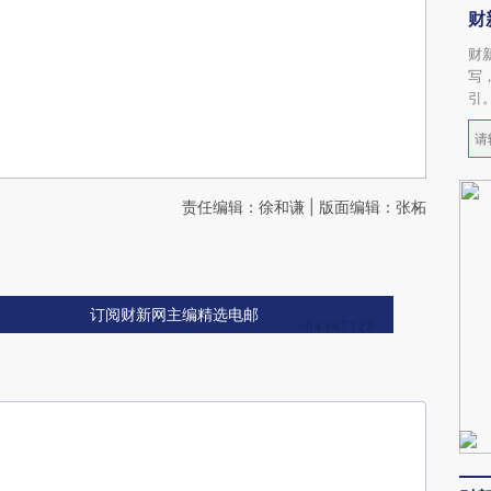
财
财
写
引
责任编辑：徐和谦 | 版面编辑：张柘
订阅财新网主编精选电邮