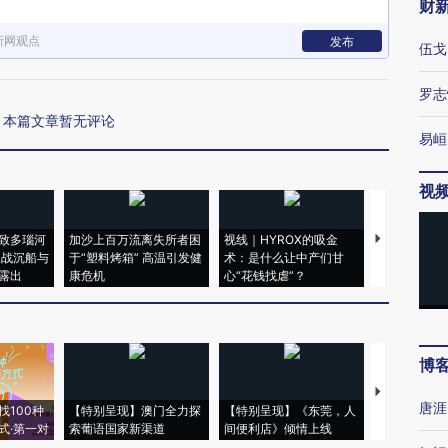
财
新网观点
发布
伍戈
罗志
本篇文章暂无评论
易峘
视
致多瑙河
加沙上百万流离失所者困
视线｜HYROX的吸金
马航飞行员
二战沉船与
于“塑料烤箱” 高温引发健
术：是什么让中产们甘
粒摇头丸 尿
露出
康危机
心“花钱找虐”？
毒品
博
【推广】走
唐涯
找100种
【特别呈现】澳门全力探
【特别呈现】《东莞，人
会，让数智科
式·第一对
索葡语国家新渠道
间便利店》倾情上线
业