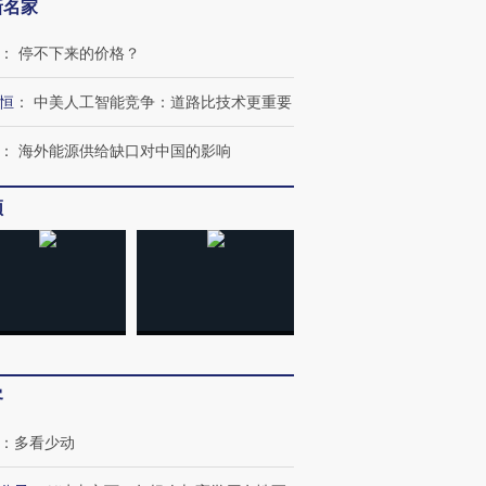
新名家
：
停不下来的价格？
恒
：
中美人工智能竞争：道路比技术更重要
：
海外能源供给缺口对中国的影响
频
跨国走私7万
视线｜被称为“蟑螂”的印
视线｜“入侵”还是“人道危
检体内含3种
度Z世代 用街头抗争将教
机”？难民潮撕裂西班牙
秘鲁纳斯
育部长拱下台
飞地休达
13人遇难
客
进第四届链博
【商旅对话】华住集团
：
多看少动
技“链”接产
【特别呈现】寻找100种
CFO：不靠规模取胜，华
【特别呈
有意思的生活方式·第三对
住三大增长引擎是什么？
有意思的