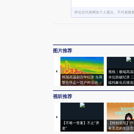
评论仅代表网友个人观点，不代表财
图片推荐
视线｜极端高温
韩国高温创百年纪录 当局
水位跌破纪录 
警告停止一切户外活动
猛犸象化石接连
视听推荐
【不唯一答案】不止“养
【特别呈现】寻
老”
有意思的生活方