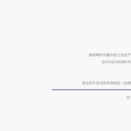
财新网所刊载内容之知识产
京ICP证090880号
违法和不良信息举报电话（涉网络暴力有
关