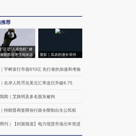
辑推荐
侵”还是“人道危机” 难
撕裂西班牙飞地休达
显影｜瓜农的漫长等待
｜
宇树发行市值610亿 先行者的加速和考验
｜
在岸人民币兑美元汇率连日升破6.75
我闻
｜
艾路明及多名股东被拘
｜
特朗普再签两份行政令限制出生公民权
周刊
｜
【封面报道】电力现货市场元年突进