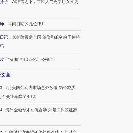
分子
：
AI冲击之下，年轻人与高学历女性更
坤
：
耳闻目睹的几位律师
日记
：
长护险覆盖全国 筹资和服务给予将持
码
波
：
“沉睡”的10万亿元公积金
新文章
43
7月美国劳动力市场意外放缓 岗位减少
3万个失业率降至4.1%
14
海外金融专才回流香港 外籍工作签证翻
2
宁德时代宜春锂矿仍处停产状态 其动向