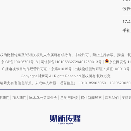
候任
17:
手祖
权为财新传媒及/或相关权利人专属所有或持有。未经许可，禁止进行转载、摘编、
京ICP备10026701号-8
|
网信算备110105862729401250013号
|
京公网安备 11
广播电视节目制作经营许可证：京第01015号
|
出版物经营许可证：第直100013号
Copyright 财新网 All Rights Reserved 版权所有 复制必究
害信息举报、未成年人举报、谣言信息）：010-85905050 13195200605 举报邮
于我们
|
加入我们
|
啄木鸟公益基金会
|
意见与反馈
|
提供新闻线索
|
联系我们
|
友情