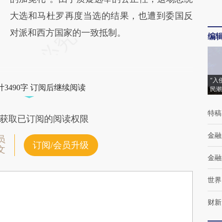
大选和马杜罗再度当选的结果，也遭到委国反
对派和西方国家的一致抵制。
编
“入
3490字 订阅后继续阅读
民潮
特稿
获取已订阅的阅读权限
金融
员
订阅/会员升级
文
金融
世界
财新