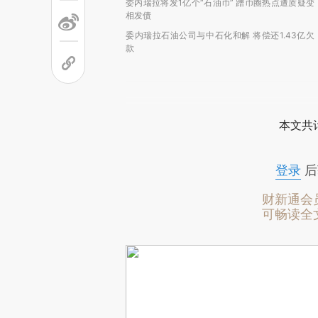
委内瑞拉将发1亿个“石油币” 蹭币圈热点遭质疑变
相发债
委内瑞拉石油公司与中石化和解 将偿还1.43亿欠
款
本文共计
登录
后
财新通会
可畅读全