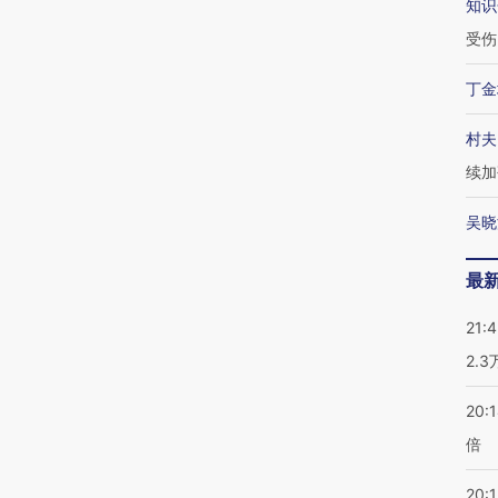
知识
受伤
丁金
村夫
续加
吴晓
最
21:
2.
20:
倍
20:1