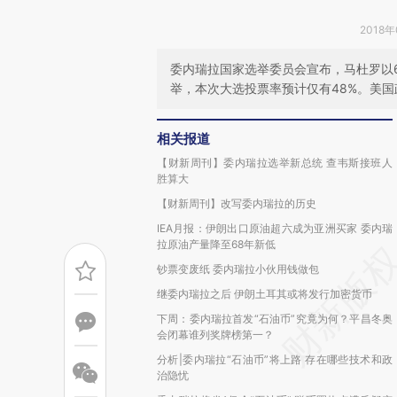
2018年
委内瑞拉国家选举委员会宣布，马杜罗以
举，本次大选投票率预计仅有48%。美
相关报道
【财新周刊】委内瑞拉选举新总统 查韦斯接班人
胜算大
【财新周刊】改写委内瑞拉的历史
IEA月报：伊朗出口原油超六成为亚洲买家 委内瑞
拉原油产量降至68年新低
钞票变废纸 委内瑞拉小伙用钱做包
继委内瑞拉之后 伊朗土耳其或将发行加密货币
下周：委内瑞拉首发“石油币”究竟为何？平昌冬奥
会闭幕谁列奖牌榜第一？
分析|委内瑞拉“石油币”将上路 存在哪些技术和政
治隐忧