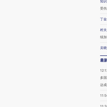
知识
受伤
丁金
村夫
续加
吴晓
最
12:1
多国
达成
11:5
11:3