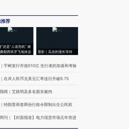
辑推荐
侵”还是“人道危机” 难
撕裂西班牙飞地休达
显影｜瓜农的漫长等待
｜
宇树发行市值610亿 先行者的加速和考验
｜
在岸人民币兑美元汇率连日升破6.75
我闻
｜
艾路明及多名股东被拘
｜
特朗普再签两份行政令限制出生公民权
周刊
｜
【封面报道】电力现货市场元年突进