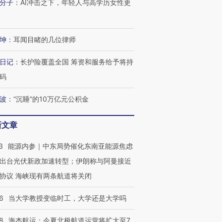
分子
：
AI冲击之下，年轻人与高学历女性更
坤
：
耳闻目睹的几位律师
日记
：
长护险覆盖全国 筹资和服务给予将持
码
波
：
“沉睡”的10万亿元公积金
新文章
3
能源内参｜中东局势催化东南亚能源焦虑
出台光伏新政加速转型；伊朗称与阿曼接近
协议 海峡现有两条航道将关闭
6
当大学教授变临时工，大学还是大学吗
8
海杰航运：今夏北极航道运营将扩大至7