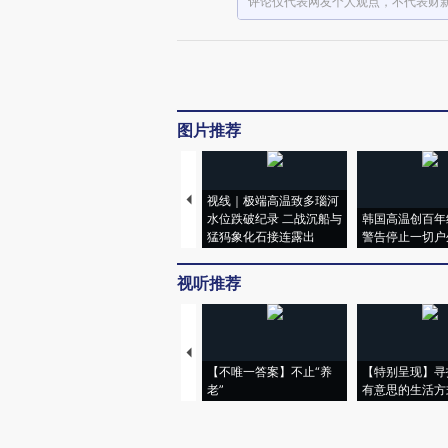
评论仅代表网友个人观点，不代表财
图片推荐
视线｜极端高温致多瑙河
水位跌破纪录 二战沉船与
韩国高温创百年
猛犸象化石接连露出
警告停止一切户
视听推荐
【不唯一答案】不止“养
【特别呈现】寻
老”
有意思的生活方