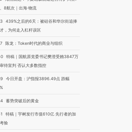
、8航次｜出海·物流
53
439%之后的6天：被硅谷和华尔街追捧
才，为何走入杠杆误区
07
陈龙：Token时代的商业与组织
50
特稿｜国航原党委书记樊澄受贿3847万
审待宣判 否认大多数指控
29
今日开盘：沪指报3896.49点 跌幅
0%
24
蓄势突破后的黄金
51
特稿｜宇树发行市值610亿 先行者的加
考验