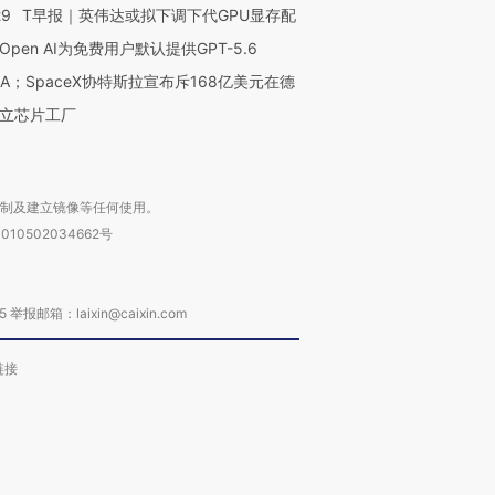
29
T早报｜英伟达或拟下调下代GPU显存配
Open AI为免费用户默认提供GPT-5.6
NA；SpaceX协特斯拉宣布斥168亿美元在德
立芯片工厂
复制及建立镜像等任何使用。
010502034662号
箱：laixin@caixin.com
链接