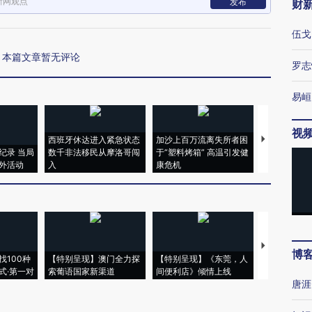
新网观点
发布
财
伍戈
本篇文章暂无评论
罗志
易峘
视
西班牙休达进入紧急状态
加沙上百万流离失所者困
视线｜HYR
纪录 当局
数千非法移民从摩洛哥闯
于“塑料烤箱” 高温引发健
术：是什么
外活动
入
康危机
心“花钱找虐
【推广】走
博
找100种
【特别呈现】澳门全力探
【特别呈现】《东莞，人
会，让数智科
式·第一对
索葡语国家新渠道
间便利店》倾情上线
业
唐涯