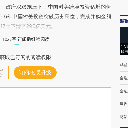
政府双双施压下，中国对美跨境投资猛增的势
016年中国对美投资突破历史高位，完成并购金额
编
17年下滑至290亿美元。
1027字 订阅后继续阅读
“入
民潮
获取已订阅的阅读权限
特稿
员
订阅/会员升级
文
金融
金融
世界
财新