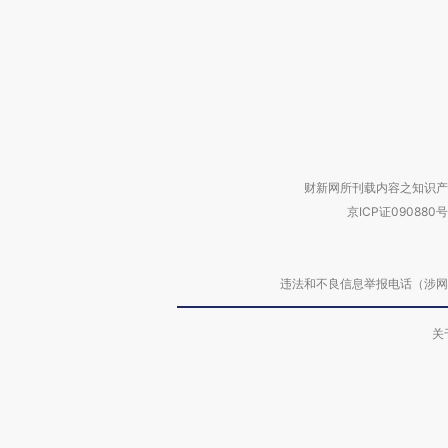
财新网所刊载内容之知识产
京ICP证090880号
违法和不良信息举报电话（涉网络暴力有
关