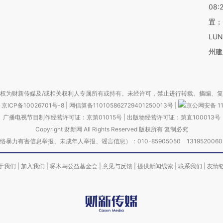
08:
置；
LU
州建
权为财新传媒及/或相关权利人专属所有或持有。未经许可，禁止进行转载、摘编、
京ICP备10026701号-8
|
网信算备110105862729401250013号
|
京公网安备 11
广播电视节目制作经营许可证：京第01015号
|
出版物经营许可证：第直100013号
Copyright 财新网 All Rights Reserved 版权所有 复制必究
害信息举报、未成年人举报、谣言信息）：010-85905050 13195200605 举报邮
于我们
|
加入我们
|
啄木鸟公益基金会
|
意见与反馈
|
提供新闻线索
|
联系我们
|
友情