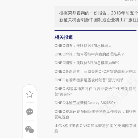
根据荣鼎咨询的一份报告，2018年前
新征关税会刺激中国制造企业将工厂搬往
相关报道
CNBC调查：美联储9月加息概率大
CNBC辩论：如何看待中兴案的处理结果？
CNBC调查：美联储6月加息概率为86%
CNBC最新调查：三成美国CFO对贸易战表示担忧
CNBC名嘴库德罗透露被特朗普“面试”细节
CNBC名嘴库德罗将任白宫经委会主任 曾对特朗
普“路转粉”
CNBC体验三星新机Galaxy S9和S9+
CNBC资深评论员回应接替科恩工作传言：我很热
爱电视台
比尔•格罗斯向CNBC展示即将拍卖的美国邮票藏
品