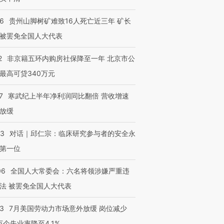
36
贵州山脚树矿难致16人死亡近三年 矿长
被罢免全国人大代表
2
非京籍五环内购房社保降至一年 北京市公
最高可贷340万元
7
寒武纪上半年净利润同比翻倍 营收增速
放缓
53
对话｜邱仁宗：临床研究参与者的安全永
第一位
06
全国人大常委会：六名将领涉嫌严重违
法 被罢免全国人大代表
43
7月美国劳动力市场意外放缓 岗位减少
3万个失业率降至4.1%