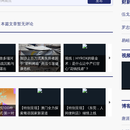
新网观点
发布
财
伍戈
本篇文章暂无评论
罗志
易峘
视
致多瑙河
加沙上百万流离失所者困
视线｜HYROX的吸金
马航飞行员
二战沉船与
于“塑料烤箱” 高温引发健
术：是什么让中产们甘
粒摇头丸 尿
露出
康危机
心“花钱找虐”？
毒品
【推广】走
博
找100种
【特别呈现】澳门全力探
【特别呈现】《东莞，人
会，让数智科
式·第一对
索葡语国家新渠道
间便利店》倾情上线
业
唐涯