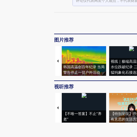
评论仅代表网友个人观点，不代表财
图片推荐
视线｜极端高温
韩国高温创百年纪录 当局
水位跌破纪录 
警告停止一切户外活动
猛犸象化石接连
视听推荐
【不唯一答案】不止“养
【特别呈现】寻
老”
有意思的生活方