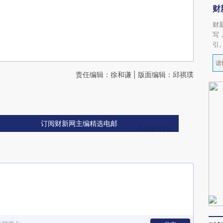
财
财
写
引
责任编辑：徐和谦 | 版面编辑：邱祺璞
订阅财新网主编精选电邮