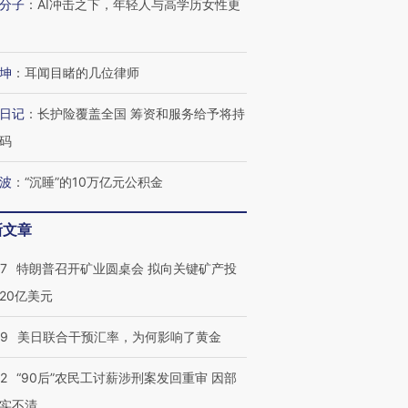
分子
：
AI冲击之下，年轻人与高学历女性更
坤
：
耳闻目睹的几位律师
日记
：
长护险覆盖全国 筹资和服务给予将持
码
波
：
“沉睡”的10万亿元公积金
新文章
57
特朗普召开矿业圆桌会 拟向关键矿产投
20亿美元
09
美日联合干预汇率，为何影响了黄金
32
“90后”农民工讨薪涉刑案发回重审 因部
实不清