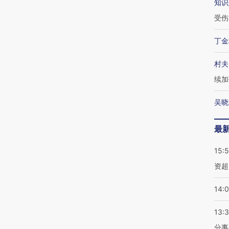
知识
受伤
丁金
村夫
续加
吴晓
最
15:
资超
14:
13:
分事