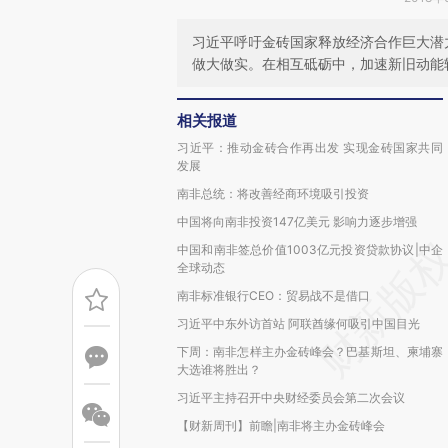
习近平呼吁金砖国家释放经济合作巨大潜
做大做实。在相互砥砺中，加速新旧动能
相关报道
习近平：推动金砖合作再出发 实现金砖国家共同
发展
南非总统：将改善经商环境吸引投资
中国将向南非投资147亿美元 影响力逐步增强
中国和南非签总价值1003亿元投资贷款协议|中企
全球动态
南非标准银行CEO：贸易战不是借口
习近平中东外访首站 阿联酋缘何吸引中国目光
下周：南非怎样主办金砖峰会？巴基斯坦、柬埔寨
大选谁将胜出？
习近平主持召开中央财经委员会第二次会议
【财新周刊】前瞻|南非将主办金砖峰会