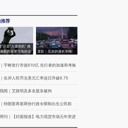
辑推荐
侵”还是“人道危机” 难
撕裂西班牙飞地休达
显影｜瓜农的漫长等待
｜
宇树发行市值610亿 先行者的加速和考验
｜
在岸人民币兑美元汇率连日升破6.75
我闻
｜
艾路明及多名股东被拘
｜
特朗普再签两份行政令限制出生公民权
周刊
｜
【封面报道】电力现货市场元年突进