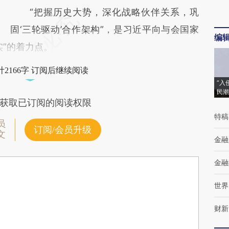
“把握历史大势，深化战略伙伴关系，巩
固‘三轮驱动’合作架构”，是习近平向与会国家
编
实”的着力点。
2166字 订阅后继续阅读
“入
民潮
获取已订阅的阅读权限
特稿
员
订阅/会员升级
文
金融
金融
世界
财新