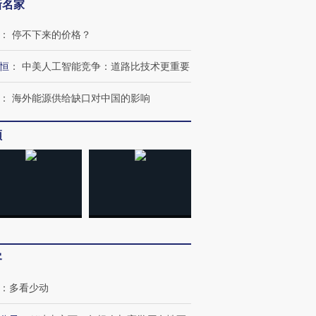
新名家
：
停不下来的价格？
恒
：
中美人工智能竞争：道路比技术更重要
：
海外能源供给缺口对中国的影响
频
跨国走私7万
视线｜被称为“蟑螂”的印
视线｜“入侵”还是“人道危
检体内含3种
度Z世代 用街头抗争将教
机”？难民潮撕裂西班牙
秘鲁纳斯
育部长拱下台
飞地休达
13人遇难
进第四届链博
【商旅对话】华住集团
客
技“链”接产
【特别呈现】寻找100种
CFO：不靠规模取胜，华
【特别呈
有意思的生活方式·第三对
住三大增长引擎是什么？
有意思的
：
多看少动