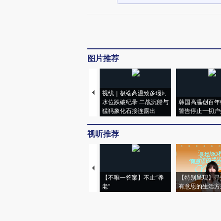
图片推荐
视线｜极端高温致多瑙河
水位跌破纪录 二战沉船与
韩国高温创百年
猛犸象化石接连露出
警告停止一切户
视听推荐
【不唯一答案】不止“养
【特别呈现】寻
老”
有意思的生活方