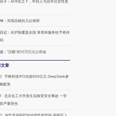
分子
：
AI冲击之下，年轻人与高学历女性更
坤
：
耳闻目睹的几位律师
日记
：
长护险覆盖全国 筹资和服务给予将持
码
波
：
“沉睡”的10万亿元公积金
新文章
0
宇树科技IPO估值600亿元 DeepSeek参
略配售
1
北京化工大学发生实验室安全事故 一学
部严重受伤
22
油气市场剧烈波动现套利空间 嘉能可上