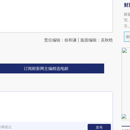
财
财
写
引
责任编辑：徐和谦 | 版面编辑：吴秋晗
订阅财新网主编精选电邮
新网观点
发布