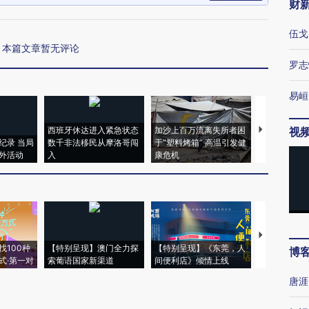
财
伍戈
本篇文章暂无评论
罗志
易峘
西班牙休达进入紧急状态
加沙上百万流离失所者困
视线｜HYR
视
纪录 当局
数千非法移民从摩洛哥闯
于“塑料烤箱” 高温引发健
术：是什么
外活动
入
康危机
心“花钱找虐
【推广】走
找100种
【特别呈现】澳门全力探
【特别呈现】《东莞，人
会，让数智科
博
式·第一对
索葡语国家新渠道
间便利店》倾情上线
业
唐涯