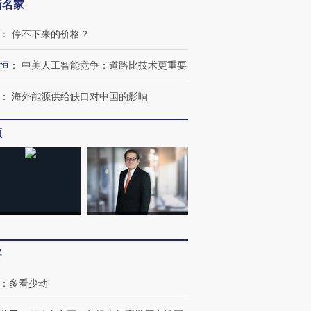
新名家
：
停不下来的价格？
恒
：
中美人工智能竞争：道路比技术更重要
：
海外能源供给缺口对中国的影响
OX的吸金
频
马航飞行员跨国走私7万
视线｜被称为“蟑螂”的印
让中产们甘
粒摇头丸 尿检体内含3种
度Z世代 用街头抗争将教
秘鲁纳斯
”？
毒品
育部长拱下台
13人遇难
进第四届链博
【商旅对话】华住集团
技“链”接产
【特别呈现】寻找100种
CFO：不靠规模取胜，华
【特别呈
客
有意思的生活方式·第三对
住三大增长引擎是什么？
有意思的
：
多看少动