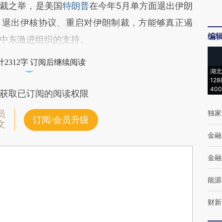
裁之举，是美国
特朗普
在今年5月单方面退出伊朗
，退出伊核协议、重启对伊朗制裁，方能够真正遏
编
中东激进组织的支持。
2312字 订阅后继续阅读
湖北
12
40
获取已订阅的阅读权限
独家
员
订阅/会员升级
文
金融
金融
能源
财新