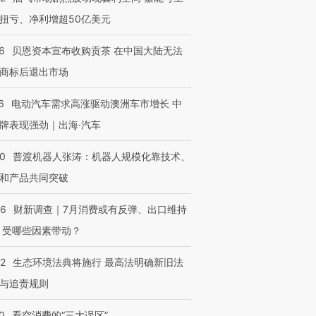
扭亏、净利增超50亿美元
6
贝恩资本宣布收购贡茶 在中国大陆无法
商标后退出市场
6
电动汽车需求高涨驱动澳洲车市增长 中
牌表现强劲｜出海·汽车
00
普渡机器人张涛：机器人规模化靠技术、
和产品共同突破
56
财新调查｜7月消费或有反弹、出口维持
 受哪些因素带动？
42
生态环境法典将施行 最高法明确新旧法
与追责规则
0
看空消费的“三大误区”