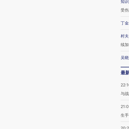
知识
受伤
丁金
村夫
续加
吴晓
最
22:1
与战
21:0
生手
20: