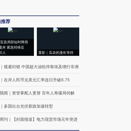
辑推荐
宜昌局部短时降雨
8毫米 紧急转移近
00人
显影｜瓜农的漫长等待
｜
规避封锁 中国超大油轮停靠埃及绕行非洲
｜
在岸人民币兑美元汇率连日升破6.75
我闻
｜
资管掌舵人更替 百年人寿僵局何解
｜
多国出台光伏新政加速转型
周刊
｜
【封面报道】电力现货市场元年突进