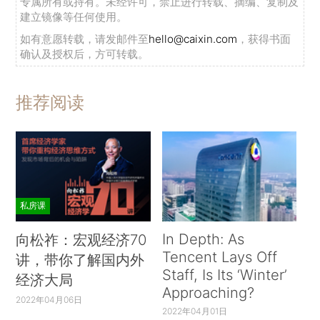
专属所有或持有。未经许可，禁止进行转载、摘编、复制及
建立镜像等任何使用。
如有意愿转载，请发邮件至
hello@caixin.com
，获得书面
确认及授权后，方可转载。
推荐阅读
私房课
In Depth: As
向松祚：宏观经济70
Tencent Lays Off
讲，带你了解国内外
Staff, Is Its ‘Winter’
经济大局
Approaching?
2022年04月06日
2022年04月01日