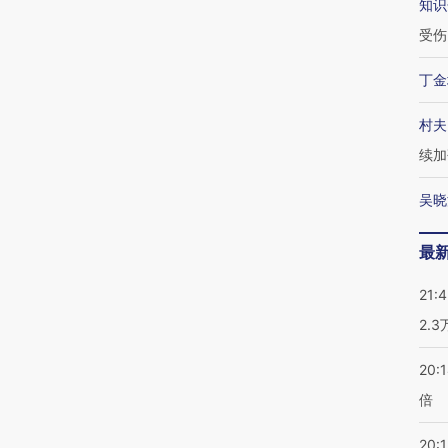
知识
受伤
丁金
村夫
续加
吴晓
最
21:
2.
20:
倍
20:1