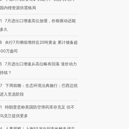
国内锂资源供需格局
1
7月进出口增速高位放缓，价格驱动还能
多久
8
央行7月继续增持近20吨黄金 累计储备超
600万盎司
5
7月进出口增速从高位略有回落 涨价动力
持续？
07
下周前瞻：生态环境法典施行；巴西总统
进入竞选阶段
1
特朗普坚称美国防空弹药库存充足 但不
乌克兰提供更多
24
人事观察｜上海55岁女副市长解冬进京