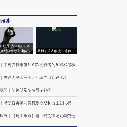
辑推荐
侵”还是“人道危机” 难
撕裂西班牙飞地休达
显影｜瓜农的漫长等待
｜
宇树发行市值610亿 先行者的加速和考验
｜
在岸人民币兑美元汇率连日升破6.75
我闻
｜
艾路明及多名股东被拘
｜
特朗普再签两份行政令限制出生公民权
周刊
｜
【封面报道】电力现货市场元年突进