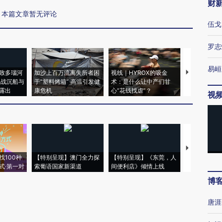
财
本篇文章暂无评论
伍戈
罗志
易峘
致多瑙河
加沙上百万流离失所者困
视线｜HYROX的吸金
马航飞行员
二战沉船与
于“塑料烤箱” 高温引发健
术：是什么让中产们甘
粒摇头丸 尿
露出
康危机
心“花钱找虐”？
毒品
视
【推广】走
找100种
【特别呈现】澳门全力探
【特别呈现】《东莞，人
会，让数智科
式·第一对
索葡语国家新渠道
间便利店》倾情上线
业
博
唐涯