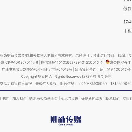
候任
17:
手祖
权为财新传媒及/或相关权利人专属所有或持有。未经许可，禁止进行转载、摘编、
京ICP备10026701号-8
|
网信算备110105862729401250013号
|
京公网安备 11
广播电视节目制作经营许可证：京第01015号
|
出版物经营许可证：第直100013号
Copyright 财新网 All Rights Reserved 版权所有 复制必究
害信息举报、未成年人举报、谣言信息）：010-85905050 13195200605 举报邮
于我们
|
加入我们
|
啄木鸟公益基金会
|
意见与反馈
|
提供新闻线索
|
联系我们
|
友情