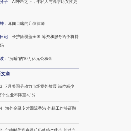
分子
：
AI冲击之下，年轻人与高学历女性更
坤
：
耳闻目睹的几位律师
日记
：
长护险覆盖全国 筹资和服务给予将持
码
波
：
“沉睡”的10万亿元公积金
新文章
43
7月美国劳动力市场意外放缓 岗位减少
3万个失业率降至4.1%
14
海外金融专才回流香港 外籍工作签证翻
2
宁德时代宜春锂矿仍处停产状态 其动向