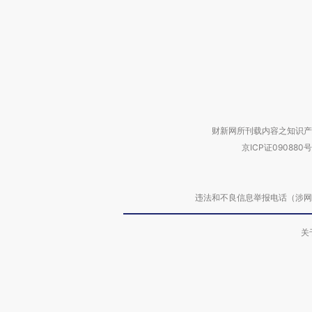
财新网所刊载内容之知识产
京ICP证090880号
违法和不良信息举报电话（涉网络暴力有
关