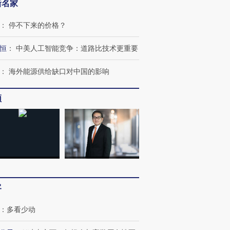
新名家
：
停不下来的价格？
恒
：
中美人工智能竞争：道路比技术更重要
：
海外能源供给缺口对中国的影响
跨国走私7万
视线｜被称为“蟑螂”的印
视线｜“入侵”还是“人道危
检体内含3种
度Z世代 用街头抗争将教
机”？难民潮撕裂西班牙
秘鲁纳斯
育部长拱下台
飞地休达
13人遇难
频
进第四届链博
【商旅对话】华住集团
技“链”接产
【特别呈现】寻找100种
CFO：不靠规模取胜，华
【特别呈
有意思的生活方式·第三对
住三大增长引擎是什么？
有意思的
客
：
多看少动