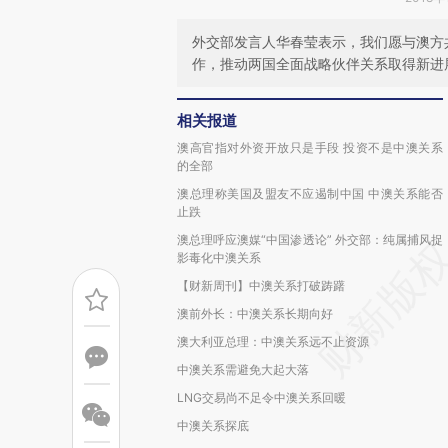
外交部发言人华春莹表示，我们愿与澳方
作，推动两国全面战略伙伴关系取得新进
相关报道
澳高官指对外资开放只是手段 投资不是中澳关系
的全部
澳总理称美国及盟友不应遏制中国 中澳关系能否
止跌
澳总理呼应澳媒“中国渗透论” 外交部：纯属捕风捉
影毒化中澳关系
【财新周刊】中澳关系打破踌躇
澳前外长：中澳关系长期向好
澳大利亚总理：中澳关系远不止资源
中澳关系需避免大起大落
LNG交易尚不足令中澳关系回暖
中澳关系探底