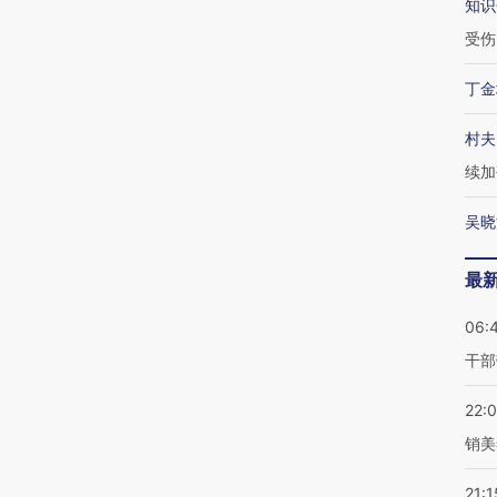
知识
受伤
丁金
村夫
续加
吴晓
最
06:
干部
22:
销美
21:1