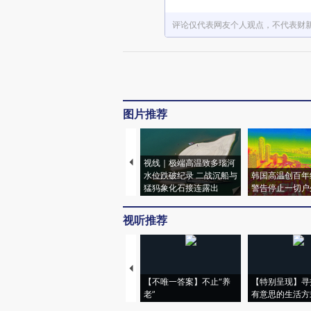
评论仅代表网友个人观点，不代表财
图片推荐
视线｜极端高温致多瑙河
水位跌破纪录 二战沉船与
韩国高温创百年
猛犸象化石接连露出
警告停止一切户
视听推荐
【不唯一答案】不止“养
【特别呈现】寻
老”
有意思的生活方