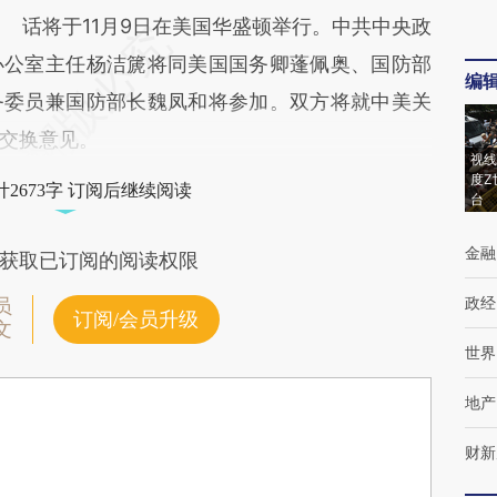
话将于11月9日在美国华盛顿举行。中共中央政
办公室主任杨洁篪将同美国国务卿蓬佩奥、国防部
编
务委员兼国防部长魏凤和将参加。双方将就中美关
交换意见。
视线
度Z
2673字 订阅后继续阅读
台
金融
获取已订阅的阅读权限
政经
员
订阅/会员升级
文
世界
地产
财新