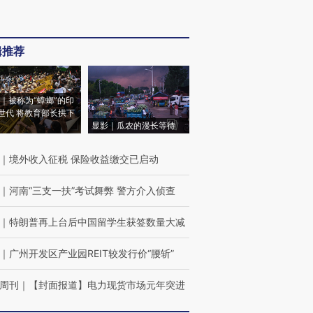
辑推荐
｜被称为“蟑螂”的印
世代 将教育部长拱下
显影｜瓜农的漫长等待
｜
境外收入征税 保险收益缴交已启动
｜
河南“三支一扶”考试舞弊 警方介入侦查
｜
特朗普再上台后中国留学生获签数量大减
｜
广州开发区产业园REIT较发行价“腰斩”
周刊
｜
【封面报道】电力现货市场元年突进