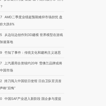
？
37
AMD二季度业绩超预期难抑市场担忧 盘
价大跌8%
25
从边玩边创作到3D建模 世界模型在游戏
加速落地
09
竹知了事件：传统文化和建构主义迷思
47
上汽通用合资续约20年 雪佛兰品牌或将
中国市场
42
持刀闯入中国驻日使馆 日自卫队官员首
声称“后悔”
30
中国SAF产业进入新阶段 国企参与度提