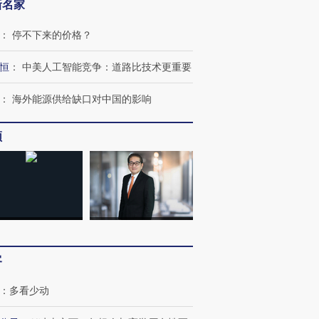
新名家
：
停不下来的价格？
恒
：
中美人工智能竞争：道路比技术更重要
：
海外能源供给缺口对中国的影响
频
跨国走私7万
视线｜HY
检体内含3种
泽连斯基密集出访美英 索
秘鲁纳斯卡观光飞机坠毁
术：是什
要防空导弹“救急”
13人遇难
心“花钱找
客
进第四届链博
【商旅对话】华住集团
技“链”接产
【特别呈现】寻找100种
CFO：不靠规模取胜，华
【特别呈
：
多看少动
有意思的生活方式·第三对
住三大增长引擎是什么？
有意思的