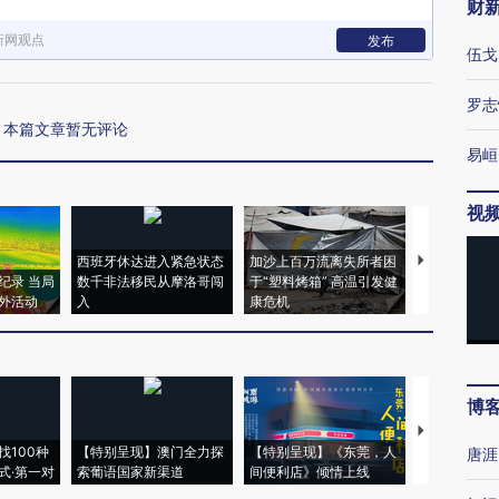
财
新网观点
发布
伍戈
罗志
本篇文章暂无评论
易峘
视
西班牙休达进入紧急状态
加沙上百万流离失所者困
马航飞行员
纪录 当局
数千非法移民从摩洛哥闯
于“塑料烤箱” 高温引发健
粒摇头丸 尿
外活动
入
康危机
毒品
博
【推广】走
找100种
【特别呈现】澳门全力探
【特别呈现】《东莞，人
会，让数智科
唐涯
式·第一对
索葡语国家新渠道
间便利店》倾情上线
业