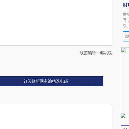
财
财
写
引
版面编辑：邱祺璞
订阅财新网主编精选电邮