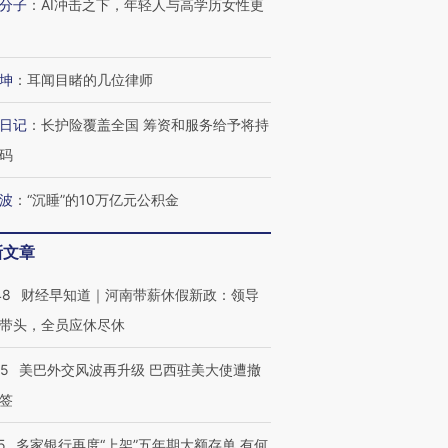
分子
：
AI冲击之下，年轻人与高学历女性更
坤
：
耳闻目睹的几位律师
日记
：
长护险覆盖全国 筹资和服务给予将持
码
波
：
“沉睡”的10万亿元公积金
新文章
48
财经早知道｜河南带薪休假新政：领导
带头，全员应休尽休
05
美巴外交风波再升级 巴西驻美大使遭撤
签
5
多家银行再度“上架”五年期大额存单 有何