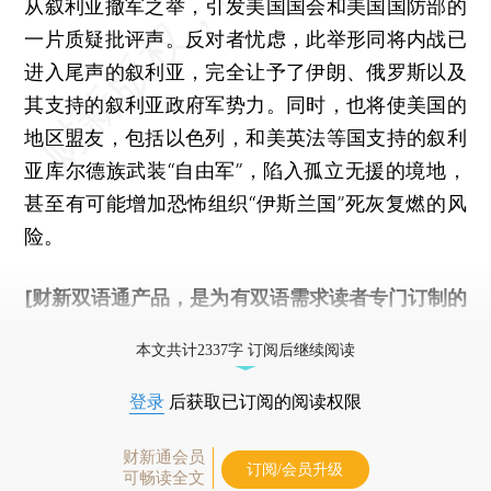
从叙利亚撤军之举，引发美国国会和美国国防部的
一片质疑批评声。反对者忧虑，此举形同将内战已
进入尾声的叙利亚，完全让予了伊朗、俄罗斯以及
其支持的叙利亚政府军势力。同时，也将使美国的
地区盟友，包括以色列，和美英法等国支持的叙利
亚库尔德族武装“自由军”，陷入孤立无援的境地，
甚至有可能增加恐怖组织“伊斯兰国”死灰复燃的风
险。
[财新双语通产品，是为有双语需求读者专门订制的
优惠产品，
按此可享超值优惠订阅
。]
本文共计2337字 订阅后继续阅读
登录
后获取已订阅的阅读权限
财新通会员
订阅/会员升级
可畅读全文