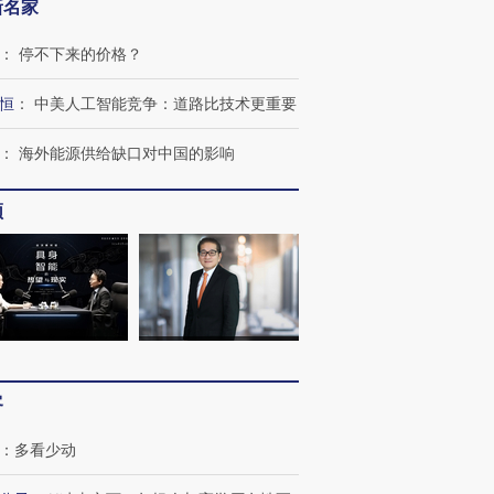
新名家
：
停不下来的价格？
恒
：
中美人工智能竞争：道路比技术更重要
：
海外能源供给缺口对中国的影响
频
跨国走私7万
视线｜被称为“蟑螂”的印
视线｜“入侵”还是“人道危
检体内含3种
度Z世代 用街头抗争将教
机”？难民潮撕裂西班牙
秘鲁纳斯
育部长拱下台
飞地休达
13人遇难
客
：
多看少动
进第四届链博
【商旅对话】华住集团
技“链”接产
【特别呈现】寻找100种
CFO：不靠规模取胜，华
【特别呈