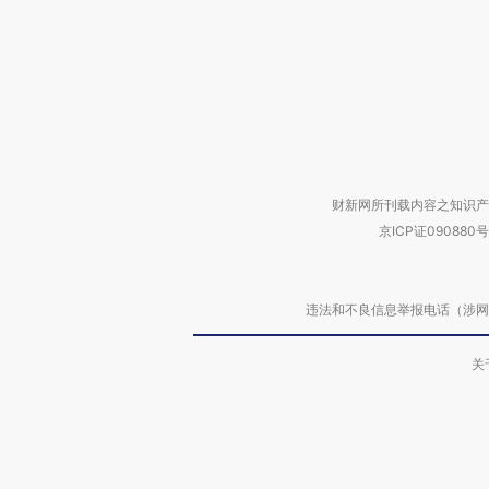
财新网所刊载内容之知识产
京ICP证090880号
违法和不良信息举报电话（涉网络暴力有
关