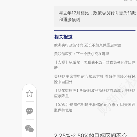
与去年12月相比，政策委员转向更为鸽派
和通胀预测
相关报道
欧洲央行政策转向 延长不加息并重启刺激
美联储应变：下一个沃尔克在哪里
【宏观】鲍威尔：美联储不急于对政策变化作出判
断
美联储主席重申耐心加息方针 看好美国经济称风
险来自国外
【华尔街原声】明尼阿波利斯联储前总裁：美联储
应该降息
【宏观】鲍威尔明确美联储的耐心态度 因美国通
胀保持低迷
2.25%-2.50%的目标区间不变。