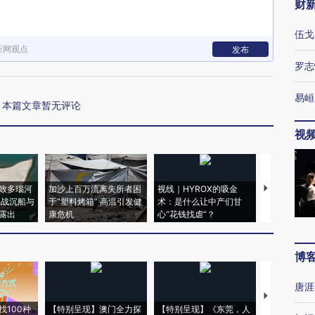
财
伍戈
新网观点
发布
罗志
易峘
本篇文章暂无评论
视
致多瑙河
加沙上百万流离失所者困
视线｜HYROX的吸金
马航飞行员
二战沉船与
于“塑料烤箱” 高温引发健
术：是什么让中产们甘
粒摇头丸 尿
露出
康危机
心“花钱找虐”？
毒品
博
唐涯
【推广】走
找100种
【特别呈现】澳门全力探
【特别呈现】《东莞，人
会，让数智科