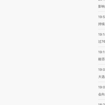
影响
19:5
持续
19:1
过7
19:1
能否
19:
大选
19:0
会向
18: