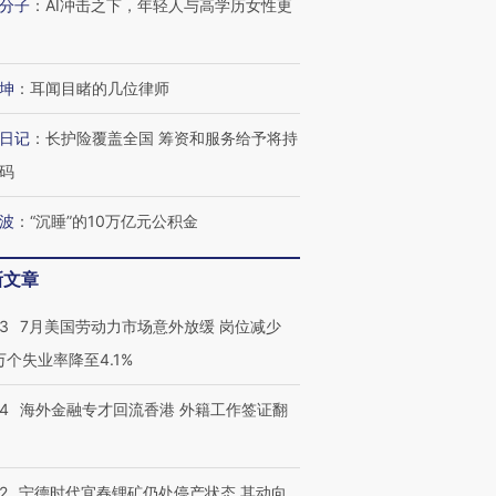
分子
：
AI冲击之下，年轻人与高学历女性更
有意思的生活方式·第三对
住三大增长引擎是什么？
有意思的
坤
：
耳闻目睹的几位律师
日记
：
长护险覆盖全国 筹资和服务给予将持
码
波
：
“沉睡”的10万亿元公积金
新文章
43
7月美国劳动力市场意外放缓 岗位减少
3万个失业率降至4.1%
14
海外金融专才回流香港 外籍工作签证翻
2
宁德时代宜春锂矿仍处停产状态 其动向