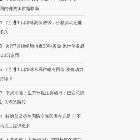
国内锂资源供需格局
1
7月进出口增速高位放缓，价格驱动还能
多久
8
央行7月继续增持近20吨黄金 累计储备超
600万盎司
5
7月进出口增速从高位略有回落 涨价动力
持续？
07
下周前瞻：生态环境法典施行；巴西总统
进入竞选阶段
1
特朗普坚称美国防空弹药库存充足 但不
乌克兰提供更多
24
人事观察｜上海55岁女副市长解冬进京