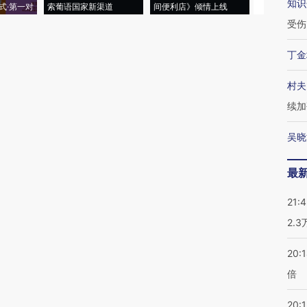
知识
式·第一对
索葡语国家新渠道
间便利店》倾情上线
业
受伤
丁金
村夫
续加
吴晓
最
21:
2.
20:
倍
20:1