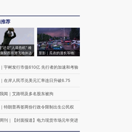
辑推荐
侵”还是“人道危机” 难
撕裂西班牙飞地休达
显影｜瓜农的漫长等待
｜
宇树发行市值610亿 先行者的加速和考验
｜
在岸人民币兑美元汇率连日升破6.75
我闻
｜
艾路明及多名股东被拘
｜
特朗普再签两份行政令限制出生公民权
周刊
｜
【封面报道】电力现货市场元年突进