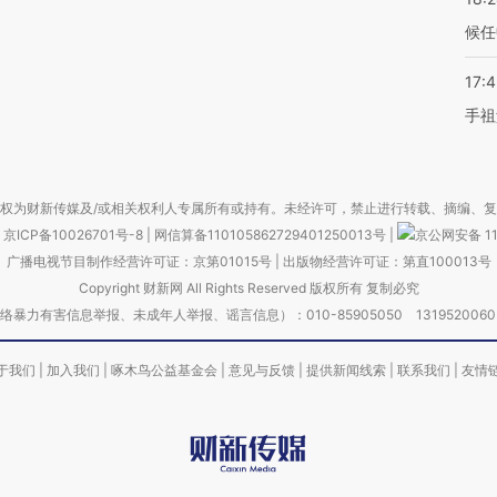
候任
17:
手祖
权为财新传媒及/或相关权利人专属所有或持有。未经许可，禁止进行转载、摘编、
京ICP备10026701号-8
|
网信算备110105862729401250013号
|
京公网安备 11
广播电视节目制作经营许可证：京第01015号
|
出版物经营许可证：第直100013号
Copyright 财新网 All Rights Reserved 版权所有 复制必究
害信息举报、未成年人举报、谣言信息）：010-85905050 13195200605 举报邮
于我们
|
加入我们
|
啄木鸟公益基金会
|
意见与反馈
|
提供新闻线索
|
联系我们
|
友情