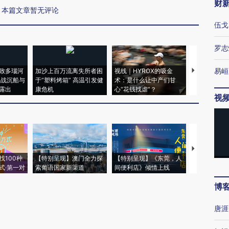
财
本篇文章暂无评论
伍戈
罗志
易峘
致多瑙河
加沙上百万流离失所者困
视线｜HYROX的吸金
马航飞行员
二战沉船与
于“塑料烤箱” 高温引发健
术：是什么让中产们甘
粒摇头丸 尿
露出
康危机
心“花钱找虐”？
毒品
视
【推广】走
找100种
【特别呈现】澳门全力探
【特别呈现】《东莞，人
会，让数智科
式·第一对
索葡语国家新渠道
间便利店》倾情上线
业
博
唐涯