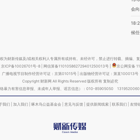
会向
18:
候任
权为财新传媒及/或相关权利人专属所有或持有。未经许可，禁止进行转载、摘编、
京ICP备10026701号-8
|
网信算备110105862729401250013号
|
京公网安备 11
广播电视节目制作经营许可证：京第01015号
|
出版物经营许可证：第直100013号
Copyright 财新网 All Rights Reserved 版权所有 复制必究
害信息举报、未成年人举报、谣言信息）：010-85905050 13195200605 举报邮
于我们
|
加入我们
|
啄木鸟公益基金会
|
意见与反馈
|
提供新闻线索
|
联系我们
|
友情