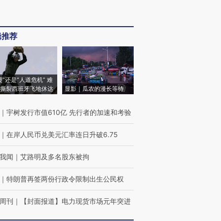
辑推荐
侵”还是“人道危机” 难
撕裂西班牙飞地休达
显影｜瓜农的漫长等待
｜
宇树发行市值610亿 先行者的加速和考验
｜
在岸人民币兑美元汇率连日升破6.75
我闻
｜
艾路明及多名股东被拘
｜
特朗普再签两份行政令限制出生公民权
周刊
｜
【封面报道】电力现货市场元年突进