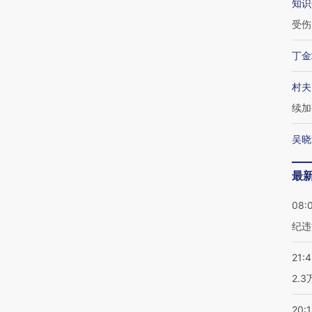
知识
受伤
丁金
村夫
续加
吴晓
最
08:
纪违
21:
2.
20: