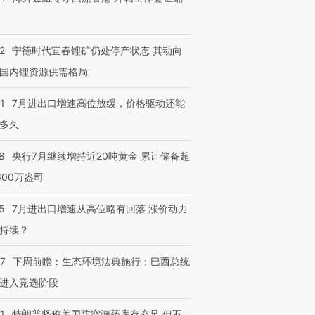
2
宁德时代宜春锂矿仍处停产状态 其动向
国内锂资源供需格局
1
7月进出口增速高位放缓，价格驱动还能
多久
8
央行7月继续增持近20吨黄金 累计储备超
600万盎司
5
7月进出口增速从高位略有回落 涨价动力
持续？
07
下周前瞻：生态环境法典施行；巴西总统
进入竞选阶段
1
特朗普坚称美国防空弹药库存充足 但不