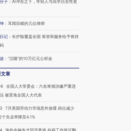
分子
：
AI冲击之下，年轻人与高学历女性更
坤
：
耳闻目睹的几位律师
日记
：
长护险覆盖全国 筹资和服务给予将持
码
波
：
“沉睡”的10万亿元公积金
新文章
06
全国人大常委会：六名将领涉嫌严重违
法 被罢免全国人大代表
43
7月美国劳动力市场意外放缓 岗位减少
3万个失业率降至4.1%
14
海外金融专才回流香港 外籍工作签证翻