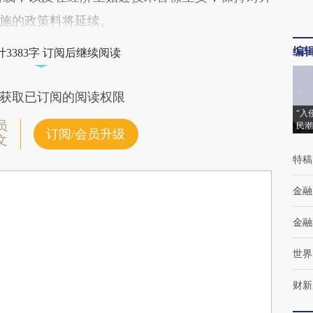
施的政策料将延续。
编
3383字 订阅后继续阅读
获取已订阅的阅读权限
“入
员
民潮
订阅/会员升级
文
特稿
金融
金融
世界
财新