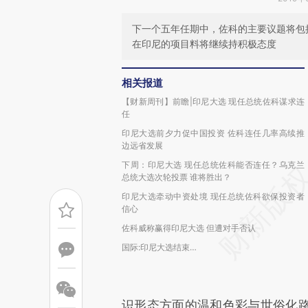
下一个五年任期中，佐科的主要议题将包
在印尼的项目料将继续持积极态度
相关报道
【财新周刊】前瞻|印尼大选 现任总统佐科谋求连
任
印尼大选前夕力促中国投资 佐科连任几率高续推
边远省发展
下周：印尼大选 现任总统佐科能否连任？乌克兰
总统大选次轮投票 谁将胜出？
印尼大选牵动中资处境 现任总统佐科欲保投资者
信心
佐科威称赢得印尼大选 但遭对手否认
国际:印尼大选结束…
识形态方面的温和色彩与世俗化