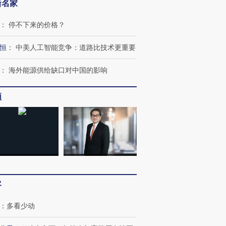
新名家
：
停不下来的价格？
恒
：
中美人工智能竞争：道路比技术更重要
：
海外能源供给缺口对中国的影响
跨国走私7万
视线｜被称为“蟑螂”的印
视线｜“入侵”还是“人道危
检体内含3种
度Z世代 用街头抗争将教
机”？难民潮撕裂西班牙
秘鲁纳斯
育部长拱下台
飞地休达
13人遇难
频
进第四届链博
【商旅对话】华住集团
技“链”接产
【特别呈现】寻找100种
CFO：不靠规模取胜，华
【特别呈
有意思的生活方式·第三对
住三大增长引擎是什么？
有意思的
客
：
多看少动