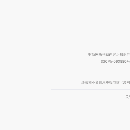
财新网所刊载内容之知识产
京ICP证090880号
违法和不良信息举报电话（涉网络暴力有
关