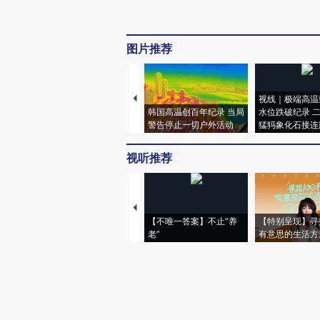
图片推荐
视线｜极端高温
韩国高温创百年纪录 当局
水位跌破纪录 
警告停止一切户外活动
猛犸象化石接连
视听推荐
【不唯一答案】不止“养
【特别呈现】寻
老”
有意思的生活方