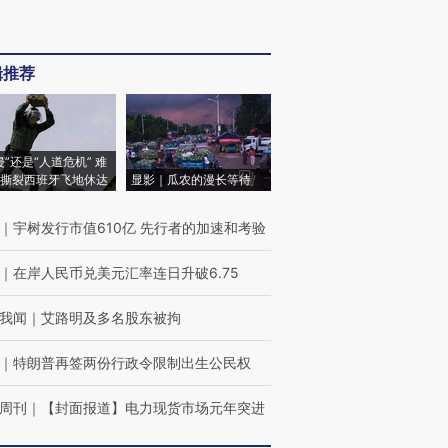
辑推荐
侵”还是“人道危机” 难
撕裂西班牙飞地休达
显影｜瓜农的漫长等待
｜
宇树发行市值610亿 先行者的加速和考验
｜
在岸人民币兑美元汇率连日升破6.75
我闻
｜
艾路明及多名股东被拘
｜
特朗普再签两份行政令限制出生公民权
周刊
｜
【封面报道】电力现货市场元年突进