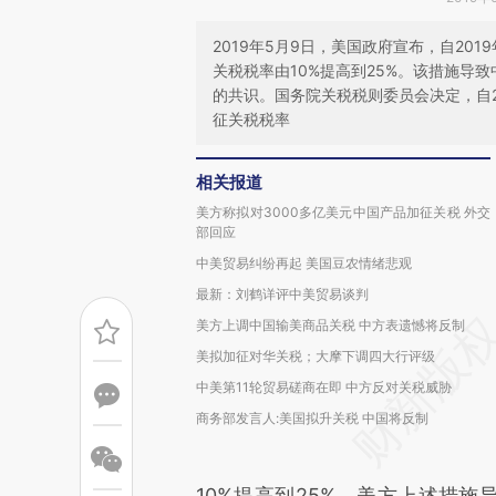
2019年5月9日，美国政府宣布，自201
关税税率由10%提高到25%。该措施导
的共识。国务院关税税则委员会决定，自2
征关税税率
相关报道
美方称拟对3000多亿美元中国产品加征关税 外交
部回应
中美贸易纠纷再起 美国豆农情绪悲观
最新：刘鹤详评中美贸易谈判
美方上调中国输美商品关税 中方表遗憾将反制
美拟加征对华关税；大摩下调四大行评级
中美第11轮贸易磋商在即 中方反对关税威胁
商务部发言人:美国拟升关税 中国将反制
10%提高到25%。美方上述措