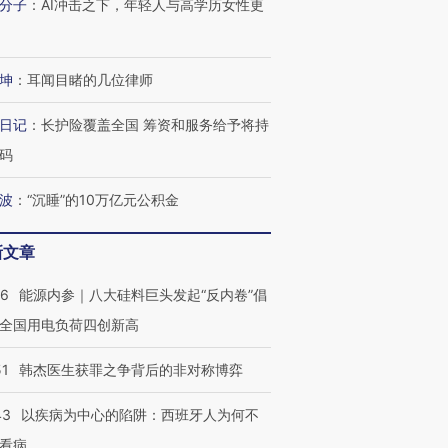
分子
：
AI冲击之下，年轻人与高学历女性更
有意思的生活方式·第三对
住三大增长引擎是什么？
有意思的
坤
：
耳闻目睹的几位律师
日记
：
长护险覆盖全国 筹资和服务给予将持
码
波
：
“沉睡”的10万亿元公积金
新文章
06
能源内参｜八大硅料巨头发起“反内卷”倡
全国用电负荷四创新高
51
韩杰医生获罪之争背后的非对称博弈
43
以疾病为中心的陷阱：西班牙人为何不
看病