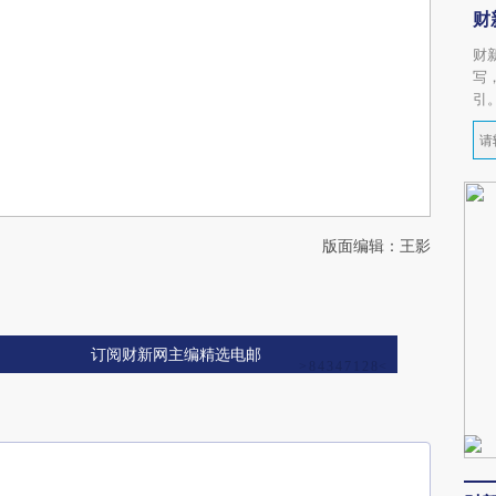
财
财
写
引
版面编辑：王影
订阅财新网主编精选电邮