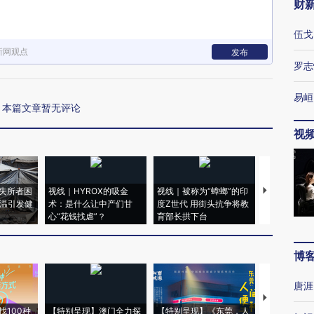
财
伍戈
新网观点
发布
罗志
易峘
本篇文章暂无评论
视
失所者困
视线｜HYROX的吸金
视线｜被称为“蟑螂”的印
视线｜“入侵
高温引发健
术：是什么让中产们甘
度Z世代 用街头抗争将教
机”？难民潮
心“花钱找虐”？
育部长拱下台
飞地休达
博
唐涯
【推广】走
找100种
【特别呈现】澳门全力探
【特别呈现】《东莞，人
会，让数智科