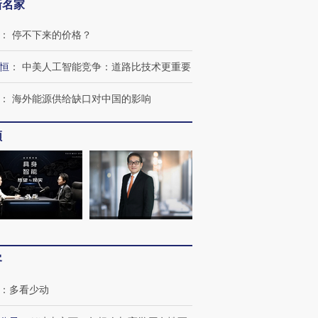
新名家
：
停不下来的价格？
恒
：
中美人工智能竞争：道路比技术更重要
：
海外能源供给缺口对中国的影响
频
”还是“人道危
湖北宜昌局部短时降雨
哈尔滨遭遇短时极端强降
一周天下
撕裂西班牙
128毫米 紧急转移近
雨 3小时累计雨量超80毫
枪杀8人
4000人
米
民涌入西
客
：
多看少动
进第四届链博
【商旅对话】华住集团
技“链”接产
【特别呈现】寻找100种
CFO：不靠规模取胜，华
【特别呈