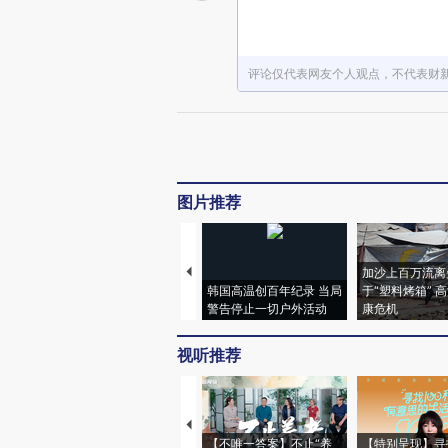
评论仅代表网友个人观点，不代表财
图片推荐
加沙上百万流离
韩国高温创百年纪录 当局
于“塑料烤箱” 
警告停止一切户外活动
康危机
视听推荐
【不唯一答案】不止“养
【特别呈现】寻