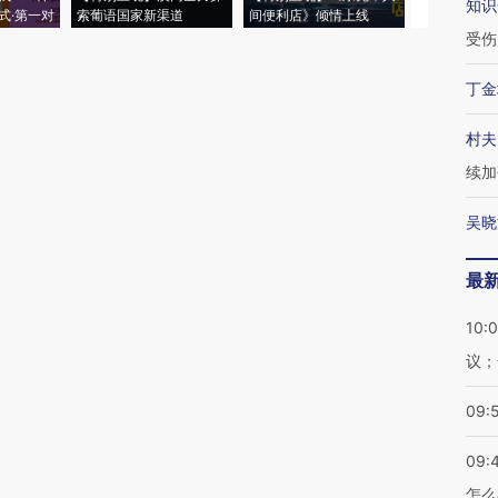
知识
式·第一对
索葡语国家新渠道
间便利店》倾情上线
业
受伤
丁金
村夫
续加
吴晓
最
10:
议；
09:
09:
怎么