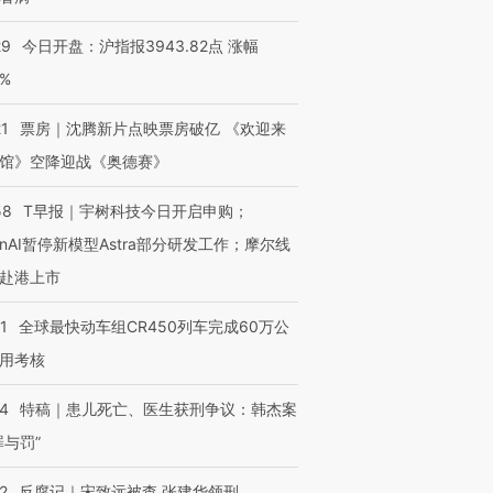
29
今日开盘：沪指报3943.82点 涨幅
0%
21
票房｜沈腾新片点映票房破亿 《欢迎来
馆》空降迎战《奥德赛》
58
T早报｜宇树科技今日开启申购；
enAI暂停新模型Astra部分研发工作；摩尔线
赴港上市
1
全球最快动车组CR450列车完成60万公
用考核
14
特稿｜患儿死亡、医生获刑争议：韩杰案
罪与罚”
2
反腐记｜宋致远被查 张建华领刑