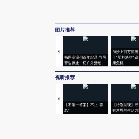
图片推荐
加沙上百万流离
韩国高温创百年纪录 当局
于“塑料烤箱” 
警告停止一切户外活动
康危机
视听推荐
【不唯一答案】不止“养
【特别呈现】寻
老”
有意思的生活方