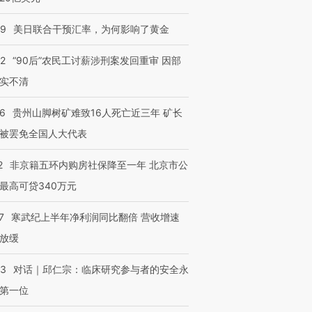
09
美日联合干预汇率，为何影响了黄金
32
“90后”农民工讨薪涉刑案发回重审 因部
实不清
36
贵州山脚树矿难致16人死亡近三年 矿长
被罢免全国人大代表
2
非京籍五环内购房社保降至一年 北京市公
最高可贷340万元
7
寒武纪上半年净利润同比翻倍 营收增速
放缓
53
对话｜邱仁宗：临床研究参与者的安全永
第一位