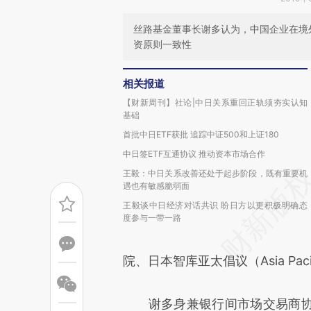
丝路基金董事长谢多认为，中国企业在境
资原则一致性
相关报道
【财新周刊】社论|中日关系重回正轨须夯实认知
基础
首批中日ETF获批 追踪中证500和上证180
中日签ETF互通协议 推动资本市场合作
王毅：中日关系改善还处于起步阶段，既有重要机
遇也有敏感脆弱面
王毅谈中日经济对话共识 盼日方以更积极明确态
度参与一带一路
院、日本智库亚太倡议（Asia Paci
谢多身兼银行间市场交易商协