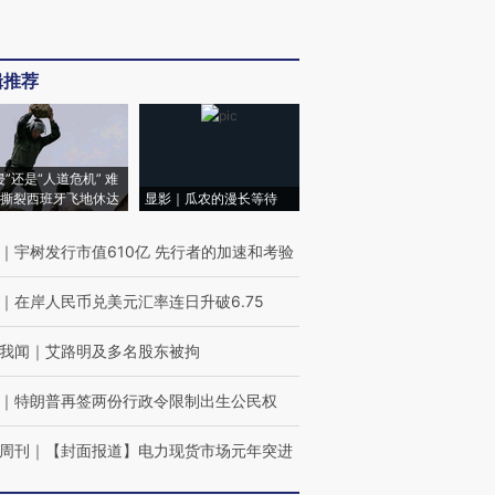
辑推荐
侵”还是“人道危机” 难
撕裂西班牙飞地休达
显影｜瓜农的漫长等待
｜
宇树发行市值610亿 先行者的加速和考验
｜
在岸人民币兑美元汇率连日升破6.75
我闻
｜
艾路明及多名股东被拘
｜
特朗普再签两份行政令限制出生公民权
周刊
｜
【封面报道】电力现货市场元年突进