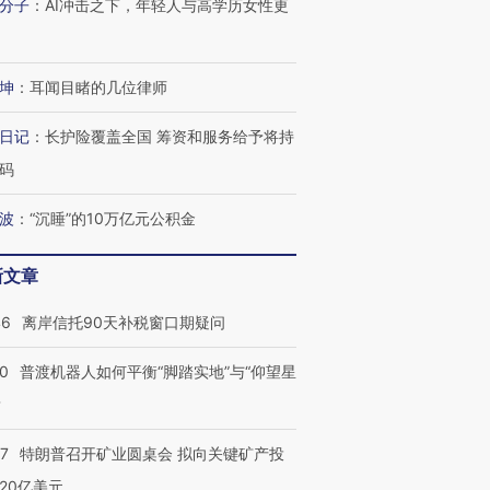
分子
：
AI冲击之下，年轻人与高学历女性更
坤
：
耳闻目睹的几位律师
日记
：
长护险覆盖全国 筹资和服务给予将持
码
波
：
“沉睡”的10万亿元公积金
新文章
46
离岸信托90天补税窗口期疑问
00
普渡机器人如何平衡“脚踏实地”与“仰望星
？
57
特朗普召开矿业圆桌会 拟向关键矿产投
20亿美元