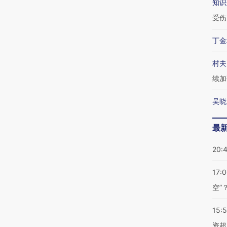
知识
受伤
丁金
村夫
续加
吴晓
最
20:
17:
空”
15:
资超