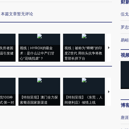
财
本篇文章暂无评论
伍戈
罗志
易峘
失所者困
视线｜HYROX的吸金
视线｜被称为“蟑螂”的印
视线｜“入侵
高温引发健
术：是什么让中产们甘
度Z世代 用街头抗争将教
机”？难民潮
视
心“花钱找虐”？
育部长拱下台
飞地休达
【推广】走
找100种
【特别呈现】澳门全力探
【特别呈现】《东莞，人
会，让数智科
式·第一对
索葡语国家新渠道
间便利店》倾情上线
业
博
唐涯