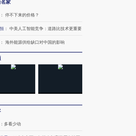
新名家
：
停不下来的价格？
恒
：
中美人工智能竞争：道路比技术更重要
：
海外能源供给缺口对中国的影响
”还是“人道危
湖北宜昌局部短时降雨
哈尔滨遭遇短时极端强降
撕裂西班牙
128毫米 紧急转移近
雨 3小时累计雨量超80毫
秘鲁纳斯
频
4000人
米
13人遇难
进第四届链博
【商旅对话】华住集团
技“链”接产
【特别呈现】寻找100种
CFO：不靠规模取胜，华
【特别呈
有意思的生活方式·第三对
住三大增长引擎是什么？
有意思的
客
：
多看少动