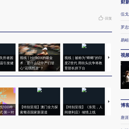
财
伍戈
·
回复
罗志
易峘
视
失所者困
视线｜HYROX的吸金
视线｜被称为“蟑螂”的印
视线｜“入侵
高温引发健
术：是什么让中产们甘
度Z世代 用街头抗争将教
机”？难民潮
心“花钱找虐”？
育部长拱下台
飞地休达
【推广】走
博
找100种
【特别呈现】澳门全力探
【特别呈现】《东莞，人
会，让数智科
式·第一对
索葡语国家新渠道
间便利店》倾情上线
业
唐涯