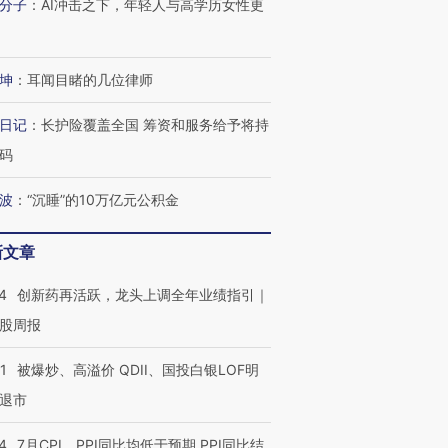
分子
：
AI冲击之下，年轻人与高学历女性更
坤
：
耳闻目睹的几位律师
日记
：
长护险覆盖全国 筹资和服务给予将持
码
波
：
“沉睡”的10万亿元公积金
新文章
4
创新药再活跃，龙头上调全年业绩指引｜
股周报
1
被爆炒、高溢价 QDII、国投白银LOF明
退市
4
7月CPI、PPI同比均低于预期 PPI同比结