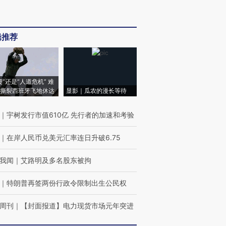
辑推荐
侵”还是“人道危机” 难
撕裂西班牙飞地休达
显影｜瓜农的漫长等待
｜
宇树发行市值610亿 先行者的加速和考验
｜
在岸人民币兑美元汇率连日升破6.75
我闻
｜
艾路明及多名股东被拘
｜
特朗普再签两份行政令限制出生公民权
周刊
｜
【封面报道】电力现货市场元年突进