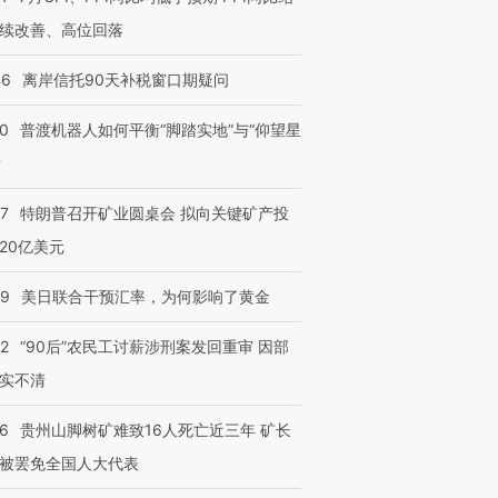
续改善、高位回落
46
离岸信托90天补税窗口期疑问
00
普渡机器人如何平衡“脚踏实地”与“仰望星
？
57
特朗普召开矿业圆桌会 拟向关键矿产投
20亿美元
09
美日联合干预汇率，为何影响了黄金
32
“90后”农民工讨薪涉刑案发回重审 因部
实不清
36
贵州山脚树矿难致16人死亡近三年 矿长
被罢免全国人大代表