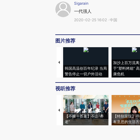
Sigarain
一代强人
2020-02-25 16:02 · 中国
图片推荐
加沙上百万流离
韩国高温创百年纪录 当局
于“塑料烤箱” 
警告停止一切户外活动
康危机
视听推荐
【不唯一答案】不止“养
【特别呈现】寻
老”
有意思的生活方