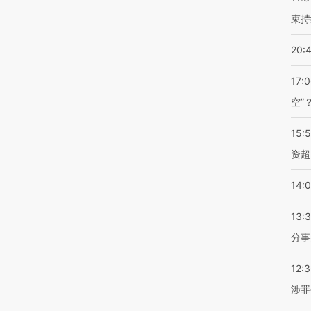
束持
20:
17:
空”
15:
资超
14:
13:
分事
12:
涉罪