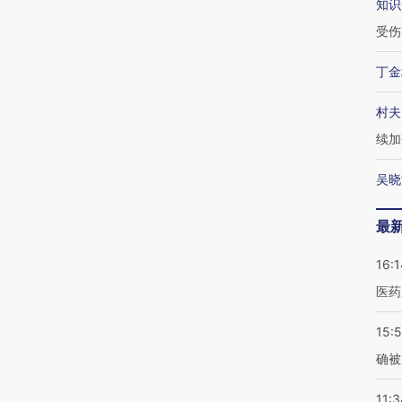
知识
受伤
丁金
村夫
续加
吴晓
最
16:1
医药
15:5
确被
11:3