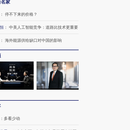
新名家
：
停不下来的价格？
恒
：
中美人工智能竞争：道路比技术更重要
：
海外能源供给缺口对中国的影响
频
”还是“人道危
湖北宜昌局部短时降雨
哈尔滨遭遇短时极端强降
撕裂西班牙
128毫米 紧急转移近
雨 3小时累计雨量超80毫
秘鲁纳斯
4000人
米
13人遇难
进第四届链博
【商旅对话】华住集团
客
技“链”接产
【特别呈现】寻找100种
CFO：不靠规模取胜，华
【特别呈
有意思的生活方式·第三对
住三大增长引擎是什么？
有意思的
：
多看少动