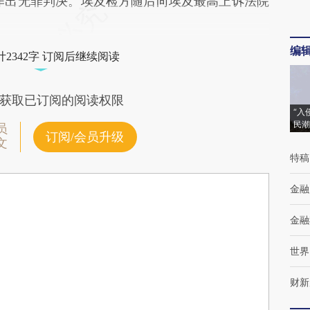
又作出无罪判决。埃及检方随后向埃及最高上诉法院
编
2342字 订阅后继续阅读
获取已订阅的阅读权限
“入
民潮
员
订阅/会员升级
文
特稿
金融
金融
世界
财新