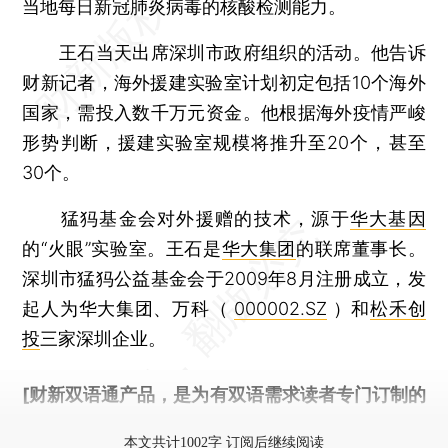
当地每日新冠肺炎病毒的核酸检测能力。
王石当天出席深圳市政府组织的活动。他告诉
财新记者，海外援建实验室计划初定包括10个海外
国家，需投入数千万元资金。他根据海外疫情严峻
形势判断，援建实验室规模将推升至20个，甚至
30个。
猛犸基金会对外援赠的技术，源于
华大基因
的“火眼”实验室。王石是
华大集团
的联席董事长。
深圳市猛犸公益基金会于2009年8月注册成立，发
起人为华大集团、万科（
000002.SZ
）和
松禾创
投
三家深圳企业。
[财新双语通产品，是为有双语需求读者专门订制的
优惠产品，
按此可享超值优惠订阅
。]
本文共计1002字 订阅后继续阅读