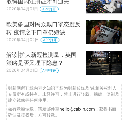
取得国内注册证才可通关
2020年04月01日
APP打开
欧美多国对民众戴口罩态度反
转 疫情之下口罩仍短缺
2020年04月02日
APP打开
解读|扩大新冠检测量，英国
策略是否又埋下隐患？
2020年04月01日
APP打开
财新网所刊载内容之知识产权为财新传媒及/或相关权利人
专属所有或持有。未经许可，禁止进行转载、摘编、复制及
建立镜像等任何使用。
如有意愿转载，请发邮件至
hello@caixin.com
，获得书面
确认及授权后，方可转载。