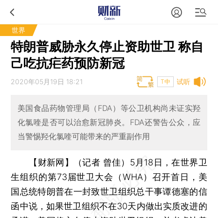
世界
特朗普威胁永久停止资助世卫 称自
己吃抗疟药预防新冠
2020年05月19日 18:21
试听
T中
美国食品药物管理局（FDA）等公卫机构尚未证实羟
化氯喹是否可以治愈新冠肺炎。FDA还警告公众，应
当警惕羟化氯喹可能带来的严重副作用
【财新网】（记者 曾佳）
5月18日，在世界卫
生组织的第73届世卫大会（WHA）召开首日，美
国总统特朗普在一封致世卫组织总干事谭德塞的信
函中说，如果世卫组织不在30天内做出实质改进的