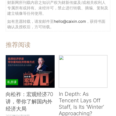
财新网所刊载内容之知识产权为财新传媒及/或相关权利人
专属所有或持有。未经许可，禁止进行转载、摘编、复制及
建立镜像等任何使用。
如有意愿转载，请发邮件至
hello@caixin.com
，获得书面
确认及授权后，方可转载。
推荐阅读
私房课
In Depth: As
向松祚：宏观经济70
Tencent Lays Off
讲，带你了解国内外
Staff, Is Its ‘Winter’
经济大局
Approaching?
2022年04月06日