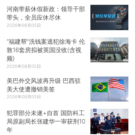
河南带薪休假新政：领导干部
带头，全员应休尽休
2026年08月05日
“福建帮”洗钱案逃犯徐海卡 伦
敦16套房拟被英国没收(含视
频)
2026年08月05日
美巴外交风波再升级 巴西驻
美大使遭撤销美签
2026年08月05日
犯罪部分未遂+自首 国防科工
局原副局长张建华一审获刑10
年