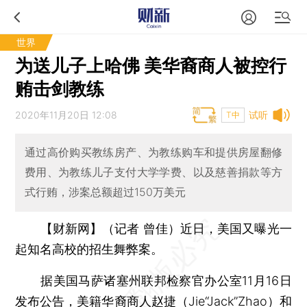
世界
为送儿子上哈佛 美华裔商人被控行
贿击剑教练
2020年11月20日 12:08
试听
T中
通过高价购买教练房产、为教练购车和提供房屋翻修
费用、为教练儿子支付大学学费、以及慈善捐款等方
式行贿，涉案总额超过150万美元
【财新网】（记者 曾佳）
近日，美国又曝光一
起知名高校的招生舞弊案。
据美国马萨诸塞州联邦检察官办公室11月16日
发布公告，美籍华裔商人赵捷（Jie“Jack”Zhao）和