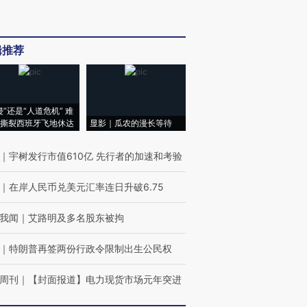
辑推荐
侵”还是“人道危机” 难
撕裂西班牙飞地休达
显影｜瓜农的漫长等待
｜
宇树发行市值610亿 先行者的加速和考验
｜
在岸人民币兑美元汇率连日升破6.75
我闻
｜
艾路明及多名股东被拘
｜
特朗普再签两份行政令限制出生公民权
周刊
｜
【封面报道】电力现货市场元年突进