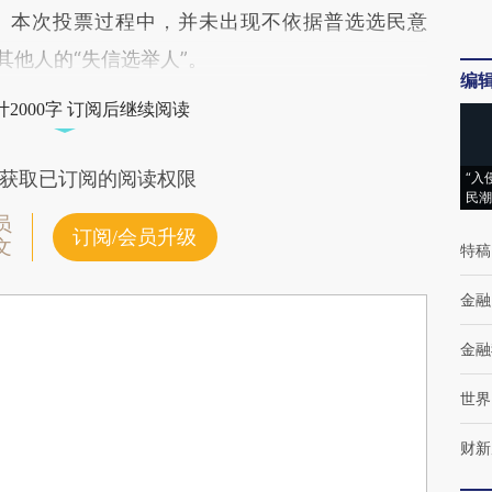
票。本次投票过程中，并未出现不依据普选选民意
其他人的“失信选举人”。
编
2000字 订阅后继续阅读
获取已订阅的阅读权限
“入
民潮
员
订阅/会员升级
文
特稿
金融
金融
世界
财新