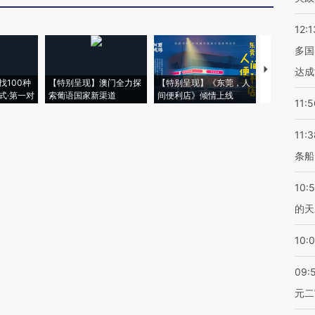
12:1
多国
【推广】走
达成
找100种
【特别呈现】澳门全力探
【特别呈现】《东莞，人
会，让数智科
式·第一对
索葡语国家新渠道
间便利店》倾情上线
业
11:5
11:3
条船
10:
的天
10:
09:
元二