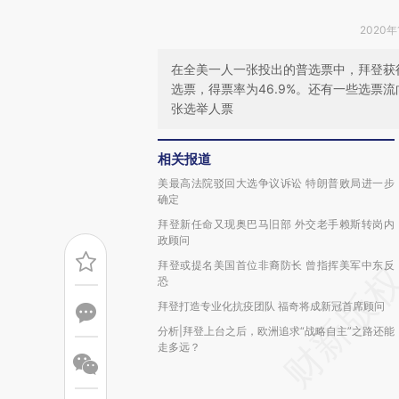
2020年
在全美一人一张投出的普选票中，拜登获得81
选票，得票率为46.9%。还有一些选票
张选举人票
相关报道
美最高法院驳回大选争议诉讼 特朗普败局进一步
确定
拜登新任命又现奥巴马旧部 外交老手赖斯转岗内
政顾问
拜登或提名美国首位非裔防长 曾指挥美军中东反
恐
拜登打造专业化抗疫团队 福奇将成新冠首席顾问
分析|拜登上台之后，欧洲追求“战略自主”之路还能
走多远？