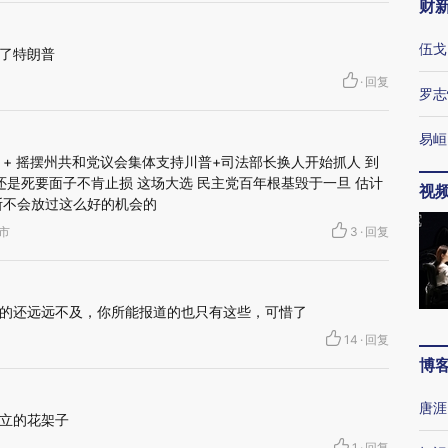
财
伍戈
了特朗普
·
回复
罗志
易峘
+ 摇摆州共和党议会集体支持川普+司法部长换人开始抓人 到
还是死要面子不肯止损 这场大选 民主党百年根基毁于一旦 估计
视
斯不会放过这么好的机会的
首市
3
·
回复
的还远远不及，你所能报道的也只有这些，可惜了
14
·
回复
博
唐涯
立的花架子
1
·
回复