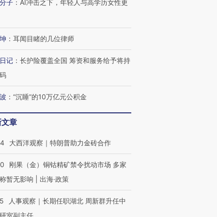
分子
：
AI冲击之下，年轻人与高学历女性更
坤
：
耳闻目睹的几位律师
日记
：
长护险覆盖全国 筹资和服务给予将持
码
波
：
“沉睡”的10万亿元公积金
新文章
44
大西洋观察｜特朗普助力金砖合作
40
刚果（金）铜钴精矿禁令扰动市场 多家
称暂无影响 | 出海·政策
OX的吸金
马航飞行员跨国走私7万
视线｜被称为“蟑螂”的印
让中产们甘
粒摇头丸 尿检体内含3种
度Z世代 用街头抗争将教
秘鲁纳斯
25
人事观察｜长期任职湖北 周新群升任中
”？
毒品
育部长拱下台
13人遇难
研室副主任