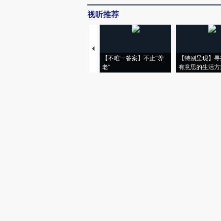
视听推荐
【不唯一答案】不止“养
【特别呈现】寻
老”
有意思的生活方