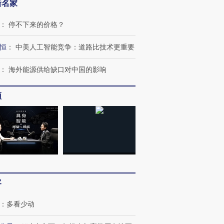
新名家
：
停不下来的价格？
恒
：
中美人工智能竞争：道路比技术更重要
：
海外能源供给缺口对中国的影响
频
客
：
多看少动