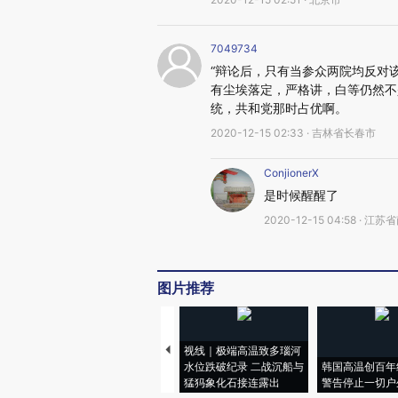
7049734
“辩论后，只有当参众两院均反对
有尘埃落定，严格讲，白等仍然不
统，共和党那时占优啊。
2020-12-15 02:33 · 吉林省长春市
ConjionerX
是时候醒醒了
2020-12-15 04:58 · 江
图片推荐
视线｜极端高温致多瑙河
水位跌破纪录 二战沉船与
韩国高温创百年
猛犸象化石接连露出
警告停止一切户