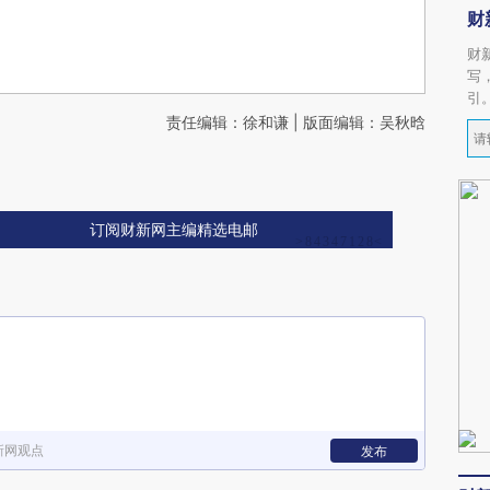
财
财
写
引
责任编辑：徐和谦 | 版面编辑：吴秋晗
订阅财新网主编精选电邮
新网观点
发布