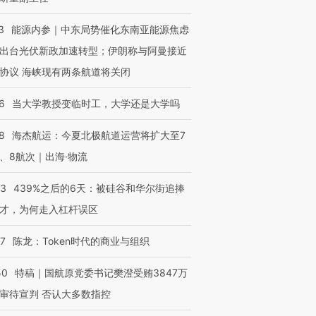
3
能源内参｜中东局势催化东南亚能源焦虑
出台光伏新政加速转型；伊朗称与阿曼接近
进第四届链博
【商旅对话】华住集团
协议 海峡现有两条航道将关闭
技“链”接产
【特别呈现】寻找100种
CFO：不靠规模取胜，华
【特别呈
有意思的生活方式·第三对
住三大增长引擎是什么？
有意思的
6
当大学教授变临时工，大学还是大学吗
8
海杰航运：今夏北极航道运营将扩大至7
、8航次｜出海·物流
53
439%之后的6天：被硅谷和华尔街追捧
才，为何走入杠杆误区
07
陈龙：Token时代的商业与组织
50
特稿｜国航原党委书记樊澄受贿3847万
审待宣判 否认大多数指控