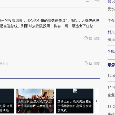
知识
受伤
该州的投票结果，那么这个州的票数便作废”，所以，大选仍然没
丁金
是当选总统。到那时众议院投票，将会一州一票选出下任总
村夫
12
·
回复
续加
吴晓
苏省南京市
12
·
回复
最
14:
14:
企业
西班牙休达进入紧急状态
加沙上百万流离失所者困
视线｜HYR
纪录 当局
数千非法移民从摩洛哥闯
于“塑料烤箱” 高温引发健
术：是什么
13:
外活动
入
康危机
心“花钱找虐
央政