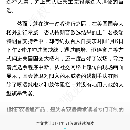
选举人票，并正式认证民主党籍候选人拜登的当
选。
然而，就在这一过程进行之际，在美国国会大
楼外进行示威，否认特朗普败选结果的上千名极端
特朗普支持者中，却有约数百人自美东时间1月6日
下午2时许冲过警戒线，通过爬墙、砸碎窗户等方
式闯进美国国会大楼内，还一度占领了议场，导致
清点选票程序中断。从社交网络上流传的现场画面
显示，国会警卫对闯入的示威者的遏制手法有限。
除了喷洒辣椒水和肢体阻拦，并没有动用其他的大
型镇暴武器。
[财新双语通产品，是为有双语需求读者专门订制的
优惠产品，
按此可享超值优惠订阅
。]
本文共计3474字 订阅后继续阅读