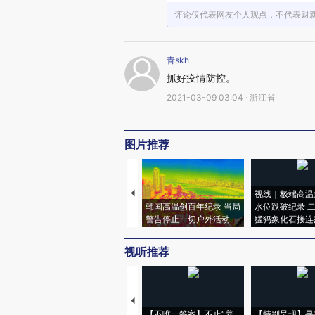
评论仅代表网友个人观点，不代表财
青skh
抓好疫情防控。
2021-03-09 03:04 · 浙江省
图片推荐
视线｜极端高温
韩国高温创百年纪录 当局
水位跌破纪录 
警告停止一切户外活动
猛犸象化石接连
视听推荐
【不唯一答案】不止“养
【特别呈现】寻