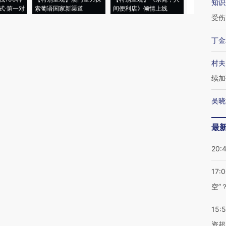
知识
式·第一对
索葡语国家新渠道
间便利店》倾情上线
业
受伤
丁金
村夫
续加
吴晓
最
20:
17:
空”
15:
资超