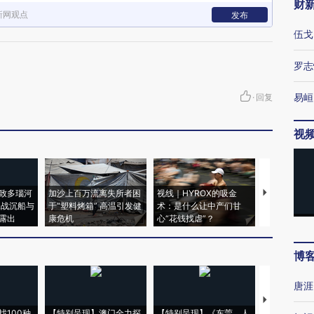
财
新网观点
发布
伍戈
罗志
易峘
·
回复
视
致多瑙河
加沙上百万流离失所者困
视线｜HYROX的吸金
马航飞行员
二战沉船与
于“塑料烤箱” 高温引发健
术：是什么让中产们甘
粒摇头丸 尿
露出
康危机
心“花钱找虐”？
毒品
博
唐涯
【推广】走
找100种
【特别呈现】澳门全力探
【特别呈现】《东莞，人
会，让数智科