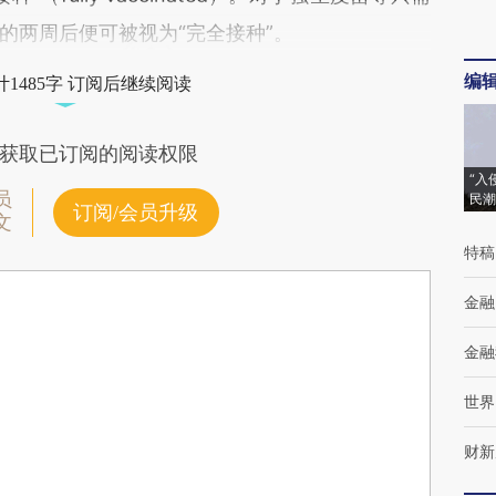
的两周后便可被视为“完全接种”。
编
1485字 订阅后继续阅读
获取已订阅的阅读权限
“入
员
民潮
订阅/会员升级
文
特稿
金融
金融
世界
财新