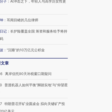
分子
：
AI冲击之下，年轻人与高学历女性更
有意思的生活方式·第三对
住三大增长引擎是什么？
有意思的
坤
：
耳闻目睹的几位律师
日记
：
长护险覆盖全国 筹资和服务给予将持
码
波
：
“沉睡”的10万亿元公积金
新文章
46
离岸信托90天补税窗口期疑问
00
普渡机器人如何平衡“脚踏实地”与“仰望星
？
57
特朗普召开矿业圆桌会 拟向关键矿产投
20亿美元