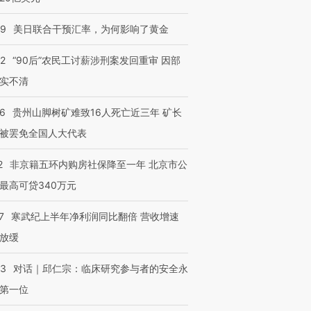
09
美日联合干预汇率，为何影响了黄金
32
“90后”农民工讨薪涉刑案发回重审 因部
实不清
36
贵州山脚树矿难致16人死亡近三年 矿长
被罢免全国人大代表
2
非京籍五环内购房社保降至一年 北京市公
最高可贷340万元
7
寒武纪上半年净利润同比翻倍 营收增速
放缓
53
对话｜邱仁宗：临床研究参与者的安全永
第一位