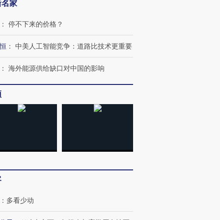
新名家
：
停不下来的价格？
恒
：
中美人工智能竞争：道路比技术更重要
：
海外能源供给缺口对中国的影响
频
跨国走私7万
视线｜被称为“蟑螂”的印
视线｜“入侵”还是“人道危
检体内含3种
度Z世代 用街头抗争将教
机”？难民潮撕裂西班牙
秘鲁纳斯
育部长拱下台
飞地休达
13人遇难
客
：
多看少动
进第四届链博
【商旅对话】华住集团
技“链”接产
【特别呈现】寻找100种
CFO：不靠规模取胜，华
【特别呈