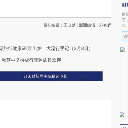
财
财
写
责任编辑：王自励 | 版面编辑：刘春辉
引
际旅行健康证明”出炉｜大流行手记（3月8日）
 动荡中坚持成行获跨族群欢迎
订阅财新网主编精选电邮