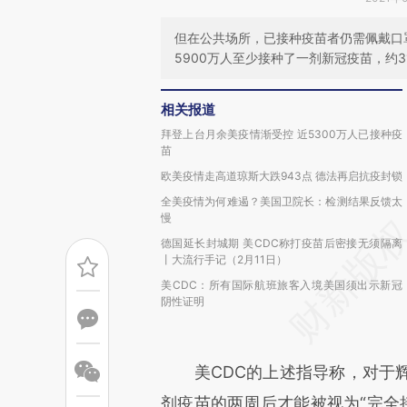
但在公共场所，已接种疫苗者仍需佩戴口
5900万人至少接种了一剂新冠疫苗，约3
相关报道
拜登上台月余美疫情渐受控 近5300万人已接种疫
苗
欧美疫情走高道琼斯大跌943点 德法再启抗疫封锁
全美疫情为何难遏？美国卫院长：检测结果反馈太
慢
德国延长封城期 美CDC称打疫苗后密接无须隔离
丨大流行手记（2月11日）
美CDC：所有国际航班旅客入境美国须出示新冠
阴性证明
美CDC的上述指导称，对于辉
剂疫苗的两周后才能被视为“完全接种”