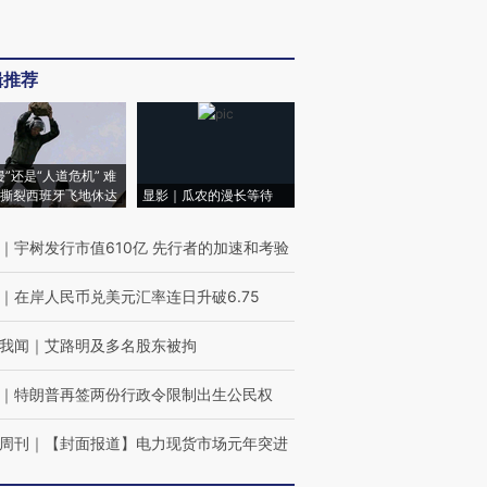
辑推荐
侵”还是“人道危机” 难
撕裂西班牙飞地休达
显影｜瓜农的漫长等待
｜
宇树发行市值610亿 先行者的加速和考验
｜
在岸人民币兑美元汇率连日升破6.75
我闻
｜
艾路明及多名股东被拘
｜
特朗普再签两份行政令限制出生公民权
周刊
｜
【封面报道】电力现货市场元年突进