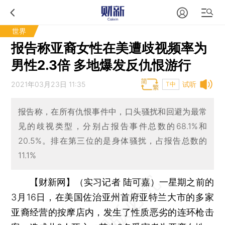
世界
报告称亚裔女性在美遭歧视频率为
男性2.3倍 多地爆发反仇恨游行
2021年03月23日 11:35
试听
T中
报告称，在所有仇恨事件中，口头骚扰和回避为最常
见的歧视类型，分别占报告事件总数的68.1%和
20.5%。排在第三位的是身体骚扰，占报告总数的
11.1%
【财新网】（实习记者 陆可嘉）
一星期之前的
3月16日，在美国佐治亚州首府亚特兰大市的多家
亚裔经营的按摩店内，发生了性质恶劣的连环枪击