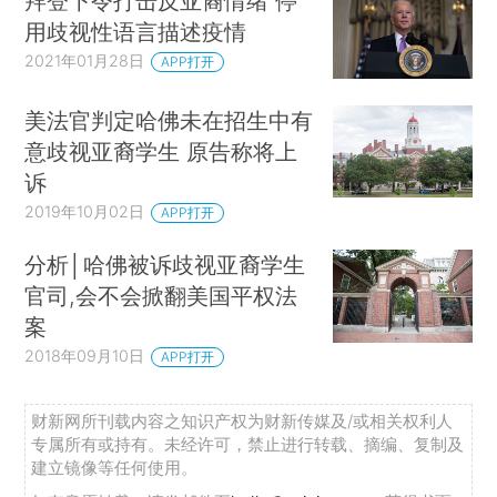
拜登下令打击反亚裔情绪 停
用歧视性语言描述疫情
2021年01月28日
APP打开
美法官判定哈佛未在招生中有
意歧视亚裔学生 原告称将上
诉
2019年10月02日
APP打开
分析│哈佛被诉歧视亚裔学生
官司,会不会掀翻美国平权法
案
2018年09月10日
APP打开
财新网所刊载内容之知识产权为财新传媒及/或相关权利人
专属所有或持有。未经许可，禁止进行转载、摘编、复制及
建立镜像等任何使用。