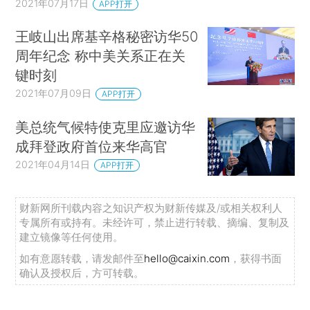
2021年07月17日
APP打开
王岐山出席基辛格秘密访华50
周年纪念 称中美关系正在关
键时刻
2021年07月09日
APP打开
美总统气候特使克里应邀访华
成拜登政府首位来华高官
2021年04月14日
APP打开
财新网所刊载内容之知识产权为财新传媒及/或相关权利人
专属所有或持有。未经许可，禁止进行转载、摘编、复制及
建立镜像等任何使用。
如有意愿转载，请发邮件至
hello@caixin.com
，获得书面
确认及授权后，方可转载。