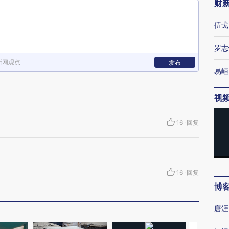
财
伍戈
罗志
新网观点
发布
易峘
视
16
·
回复
16
·
回复
博
唐涯