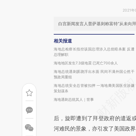
2021年
白宫新闻发言人普萨基则称富特“从未向拜
相关报道
海地总检察长指控该国总理涉入总统暗杀案 反遭
总理解职
海地地区发生7.3级地震 已死亡700余人
海地总统遇刺蹊跷浮出水面 民间不满外国公然干
预政局重组
海地总统安全总管被扣押 一海地裔美国医生涉嫌
策划谋杀
海地遇刺总统其人｜世事
后，旋即遭到了拜登政府的遣返
河难民的景象，亦引发了美国政界