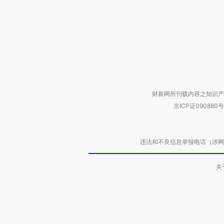
财新网所刊载内容之知识产
京ICP证090880号
违法和不良信息举报电话（涉网络暴力有
关