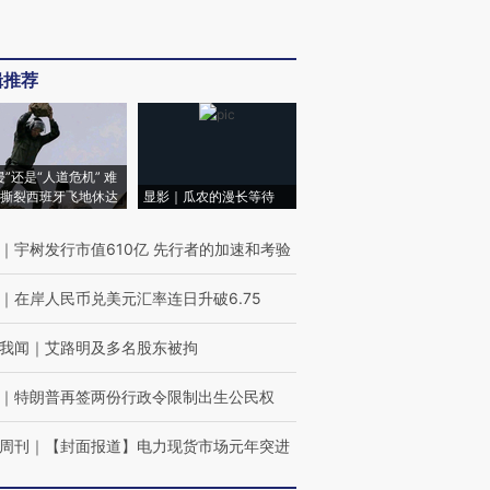
辑推荐
侵”还是“人道危机” 难
撕裂西班牙飞地休达
显影｜瓜农的漫长等待
｜
宇树发行市值610亿 先行者的加速和考验
｜
在岸人民币兑美元汇率连日升破6.75
我闻
｜
艾路明及多名股东被拘
｜
特朗普再签两份行政令限制出生公民权
周刊
｜
【封面报道】电力现货市场元年突进