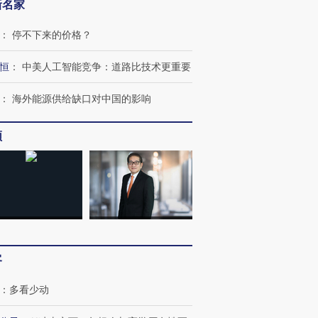
新名家
：
停不下来的价格？
恒
：
中美人工智能竞争：道路比技术更重要
：
海外能源供给缺口对中国的影响
频
客
：
多看少动