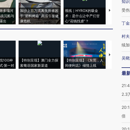
知识
受伤
致多瑙河
加沙上百万流离失所者困
视线｜HYROX的吸金
马航飞行员
二战沉船与
于“塑料烤箱” 高温引发健
术：是什么让中产们甘
粒摇头丸 尿
露出
康危机
心“花钱找虐”？
毒品
丁金
村夫
续加
【推广】走
吴晓
找100种
【特别呈现】澳门全力探
【特别呈现】《东莞，人
会，让数智科
式·第一对
索葡语国家新渠道
间便利店》倾情上线
业
最
21:
2.
20:
倍
20:1