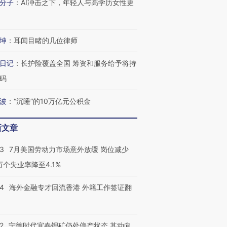
分子
：
AI冲击之下，年轻人与高学历女性更
跨国走私7万
视线｜被称为“蟑螂”的印
视线｜“入侵”还是“人道危
检体内含3种
度Z世代 用街头抗争将教
机”？难民潮撕裂西班牙
秘鲁纳斯
育部长拱下台
飞地休达
13人遇难
坤
：
耳闻目睹的几位律师
日记
：
长护险覆盖全国 筹资和服务给予将持
码
进第四届链博
【商旅对话】华住集团
波
：
“沉睡”的10万亿元公积金
技“链”接产
【特别呈现】寻找100种
CFO：不靠规模取胜，华
【特别呈
有意思的生活方式·第三对
住三大增长引擎是什么？
有意思的
新文章
43
7月美国劳动力市场意外放缓 岗位减少
3万个失业率降至4.1%
14
海外金融专才回流香港 外籍工作签证翻
2
宁德时代宜春锂矿仍处停产状态 其动向