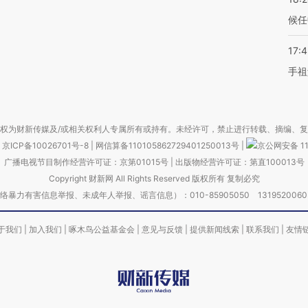
候任
17:
手祖
权为财新传媒及/或相关权利人专属所有或持有。未经许可，禁止进行转载、摘编、
京ICP备10026701号-8
|
网信算备110105862729401250013号
|
京公网安备 11
广播电视节目制作经营许可证：京第01015号
|
出版物经营许可证：第直100013号
Copyright 财新网 All Rights Reserved 版权所有 复制必究
害信息举报、未成年人举报、谣言信息）：010-85905050 13195200605 举报邮
于我们
|
加入我们
|
啄木鸟公益基金会
|
意见与反馈
|
提供新闻线索
|
联系我们
|
友情