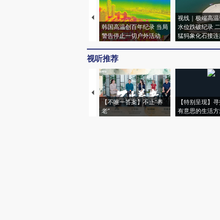
视线｜极端高温
韩国高温创百年纪录 当局
水位跌破纪录 
警告停止一切户外活动
猛犸象化石接连
视听推荐
【不唯一答案】不止“养
【特别呈现】寻
老”
有意思的生活方