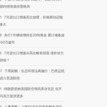
国内锂资源供需格局
1
7月进出口增速高位放缓，价格驱动还能
多久
8
央行7月继续增持近20吨黄金 累计储备超
600万盎司
5
7月进出口增速从高位略有回落 涨价动力
持续？
07
下周前瞻：生态环境法典施行；巴西总统
进入竞选阶段
1
特朗普坚称美国防空弹药库存充足 但不
乌克兰提供更多
24
人事观察｜上海55岁女副市长解冬进京