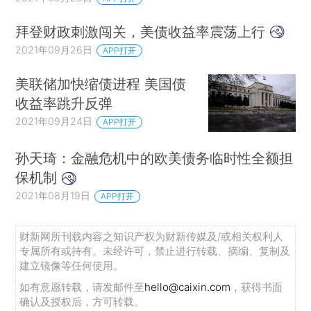
拜登财政刺激闯关，美债收益率震荡上行
2021年09月26日
APP打开
美联储加快缩债进程 美国债
收益率跳升反弹
2021年09月24日
APP打开
孙天琦：金融危机中的欧美债务临时性全额担
保机制
2021年08月19日
APP打开
财新网所刊载内容之知识产权为财新传媒及/或相关权利人
专属所有或持有。未经许可，禁止进行转载、摘编、复制及
建立镜像等任何使用。
如有意愿转载，请发邮件至
hello@caixin.com
，获得书面
确认及授权后，方可转载。