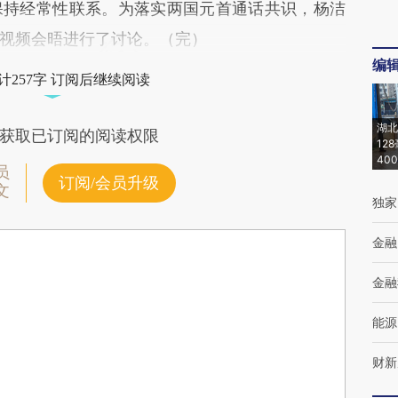
保持经常性联系。为落实两国元首通话共识，杨洁
视频会晤进行了讨论。（完）
编
计257字 订阅后继续阅读
湖北
获取已订阅的阅读权限
12
40
员
订阅/会员升级
文
独家
金融
金融
能源
财新