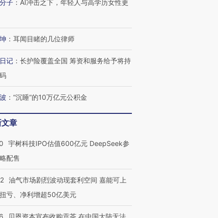
分子
：
AI冲击之下，年轻人与高学历女性更
进第四届链博
【商旅对话】华住集团
技“链”接产
【特别呈现】寻找100种
CFO：不靠规模取胜，华
【特别呈
有意思的生活方式·第三对
住三大增长引擎是什么？
有意思的
坤
：
耳闻目睹的几位律师
日记
：
长护险覆盖全国 筹资和服务给予将持
码
波
：
“沉睡”的10万亿元公积金
新文章
0
宇树科技IPO估值600亿元 DeepSeek参
略配售
22
油气市场剧烈波动现套利空间 嘉能可上
扭亏、净利增超50亿美元
6
贝恩资本宣布收购贡茶 在中国大陆无法