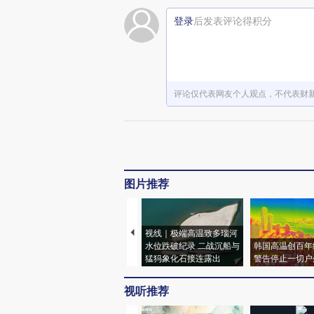
登录
后发表评论得积分
评论仅代表网友个人观点，不代表财
图片推荐
视线｜极端高温致多瑙河
水位跌破纪录 二战沉船与
韩国高温创百年
猛犸象化石接连露出
警告停止一切户
视听推荐