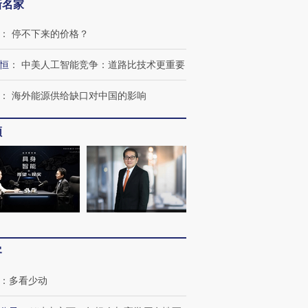
新名家
：
停不下来的价格？
恒
：
中美人工智能竞争：道路比技术更重要
：
海外能源供给缺口对中国的影响
频
OX的吸金
马航飞行员跨国走私7万
视线｜被称为“蟑螂”的印
让中产们甘
粒摇头丸 尿检体内含3种
度Z世代 用街头抗争将教
秘鲁纳斯
客
”？
毒品
育部长拱下台
13人遇难
：
多看少动