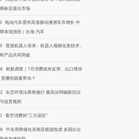
商标后退出市场
6
电动汽车需求高涨驱动澳洲车市增长 中
牌表现强劲｜出海·汽车
00
普渡机器人张涛：机器人规模化靠技术、
和产品共同突破
56
财新调查｜7月消费或有反弹、出口维持
 受哪些因素带动？
42
生态环境法典将施行 最高法明确新旧法
与追责规则
0
看空消费的“三大误区”
59
中东局势催化东南亚能源焦虑 多国出台
新政加速转型