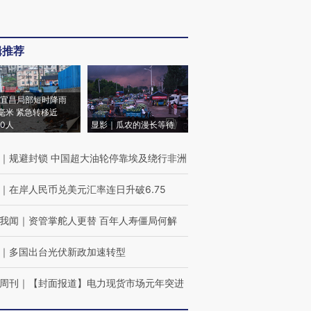
辑推荐
宜昌局部短时降雨
8毫米 紧急转移近
00人
显影｜瓜农的漫长等待
｜
规避封锁 中国超大油轮停靠埃及绕行非洲
｜
在岸人民币兑美元汇率连日升破6.75
我闻
｜
资管掌舵人更替 百年人寿僵局何解
｜
多国出台光伏新政加速转型
周刊
｜
【封面报道】电力现货市场元年突进