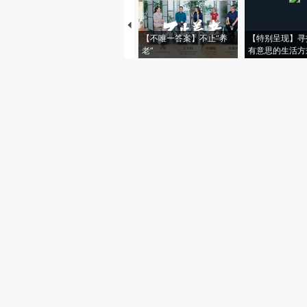
【不唯一答案】不止“养
【特别呈现】寻
老”
有意思的生活方