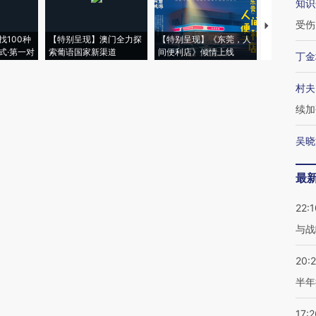
知识
受伤
【推广】走
找100种
【特别呈现】澳门全力探
【特别呈现】《东莞，人
会，让数智科
式·第一对
索葡语国家新渠道
间便利店》倾情上线
业
丁金
村夫
续加
吴晓
最
22:1
与战
20:
半年
17:2