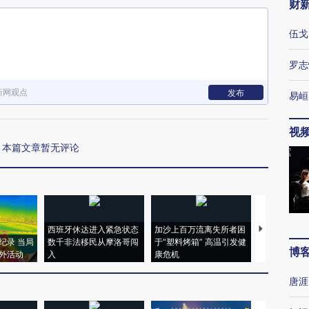
财
伍戈
罗志
新网观点
发布
易峘
视
本篇文章暂无评论
西班牙休达进入紧急状态
加沙上百万流离失所者困
视线｜HYR
纪录 当局
数千非法移民从摩洛哥闯
于“塑料烤箱” 高温引发健
术：是什么
博
外活动
入
康危机
心“花钱找虐
唐涯